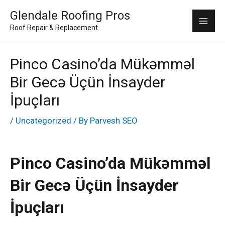
Skip
Mai
Glendale Roofing Pros
to
Roof Repair & Replacement
Me
content
Pinco Casino’da Mükəmməl
Bir Gecə Üçün İnsayder
İpuçları
/
Uncategorized
/ By
Parvesh SEO
Pinco Casino’da Mükəmməl
Bir Gecə Üçün İnsayder
İpuçları