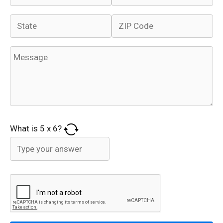
What is
5
x
6
?