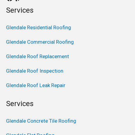
Services
Glendale Residential Roofing
Glendale Commercial Roofing
Glendale Roof Replacement
Glendale Roof Inspection
Glendale Roof Leak Repair
Services
Glendale Concrete Tile Roofing