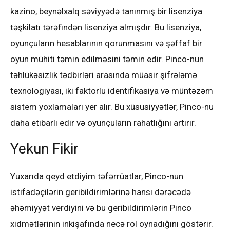
kazino, beynəlxalq səviyyədə tanınmış bir lisenziya
təşkilatı tərəfindən lisenziya almışdır. Bu lisenziya,
oyunçuların hesablarının qorunmasını və şəffaf bir
oyun mühiti təmin edilməsini təmin edir. Pinco-nun
təhlükəsizlik tədbirləri arasında müasir şifrələmə
texnologiyası, iki faktorlu identifikasiya və müntəzəm
sistem yoxlamaları yer alır. Bu xüsusiyyətlər, Pinco-nu
daha etibarlı edir və oyunçuların rahatlığını artırır.
Yekun Fikir
Yuxarıda qeyd etdiyim təfərrüatlar, Pinco-nun
istifadəçilərin geribildirimlərinə hansı dərəcədə
əhəmiyyət verdiyini və bu geribildirimlərin Pinco
xidmətlərinin inkişafında necə rol oynadığını göstərir.