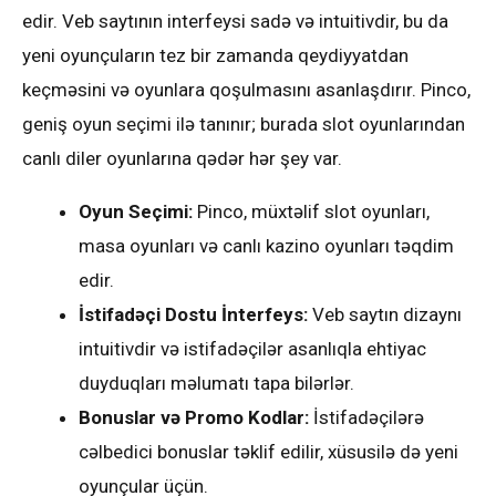
edir. Veb saytının interfeysi sadə və intuitivdir, bu da
yeni oyunçuların tez bir zamanda qeydiyyatdan
keçməsini və oyunlara qoşulmasını asanlaşdırır. Pinco,
geniş oyun seçimi ilə tanınır; burada slot oyunlarından
canlı diler oyunlarına qədər hər şey var.
Oyun Seçimi:
Pinco, müxtəlif slot oyunları,
masa oyunları və canlı kazino oyunları təqdim
edir.
İstifadəçi Dostu İnterfeys:
Veb saytın dizaynı
intuitivdir və istifadəçilər asanlıqla ehtiyac
duyduqları məlumatı tapa bilərlər.
Bonuslar və Promo Kodlar:
İstifadəçilərə
cəlbedici bonuslar təklif edilir, xüsusilə də yeni
oyunçular üçün.