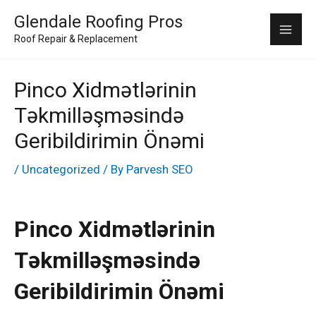
Skip
Mai
Glendale Roofing Pros
to
Roof Repair & Replacement
Me
content
Pinco Xidmətlərinin
Təkmilləşməsində
Geribildirimin Önəmi
/
Uncategorized
/ By
Parvesh SEO
Pinco Xidmətlərinin
Təkmilləşməsində
Geribildirimin Önəmi