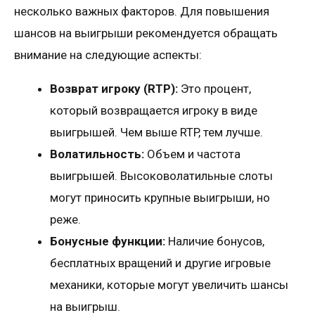
несколько важных факторов. Для повышения
шансов на выигрыши рекомендуется обращать
внимание на следующие аспекты:
Возврат игроку (RTP):
Это процент,
который возвращается игроку в виде
выигрышей. Чем выше RTP, тем лучше.
Волатильность:
Объем и частота
выигрышей. Высоковолатильные слоты
могут приносить крупные выигрыши, но
реже.
Бонусные функции:
Наличие бонусов,
бесплатных вращений и другие игровые
механики, которые могут увеличить шансы
на выигрыш.