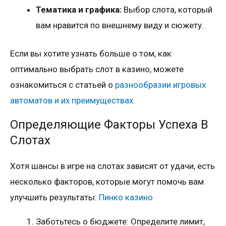
Тематика и графика:
Выбор слота, который
вам нравится по внешнему виду и сюжету.
Если вы хотите узнать больше о том, как
оптимально выбрать слот в казино, можете
ознакомиться с статьей о
разнообразии игровых
автоматов и их преимуществах
.
Определяющие Факторы Успеха В
Слотах
Хотя шансы в игре на слотах зависят от удачи, есть
несколько факторов, которые могут помочь вам
улучшить результаты:
Пинко казино
Заботьтесь о бюджете: Определите лимит,