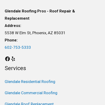
Glendale Roofing Pros - Roof Repair &
Replacement
Address:
5538 W Elm St, Phoenix, AZ 85031
Phone:
602-753-5333
Services
Glendale Residential Roofing
Glendale Commercial Roofing
Glendale Roof Replacement