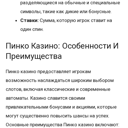
разделяющиеся на обычные и специальные
символы, такие как дикие или бонусные.
Ставки:
Сумма, которую игрок ставит на
один спин.
Пинко Казино: Особенности И
Преимущества
Пинко казино предоставляет игрокам
возможность наслаждаться широким выбором
слотов, включая классические и современные
автоматы. Казино славится своими
привлекательными бонусами и акциями, которые
могут существенно повысить шансы на успех.
Основные преимущества Пинко казино включают: