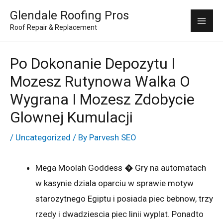
Skip
Mai
Glendale Roofing Pros
to
Roof Repair & Replacement
Me
content
Po Dokonanie Depozytu I
Mozesz Rutynowa Walka O
Wygrana I Mozesz Zdobycie
Glownej Kumulacji
/
Uncategorized
/ By
Parvesh SEO
Mega Moolah Goddess � Gry na automatach
w kasynie dziala oparciu w sprawie motyw
starozytnego Egiptu i posiada piec bebnow, trzy
rzedy i dwadziescia piec linii wyplat. Ponadto