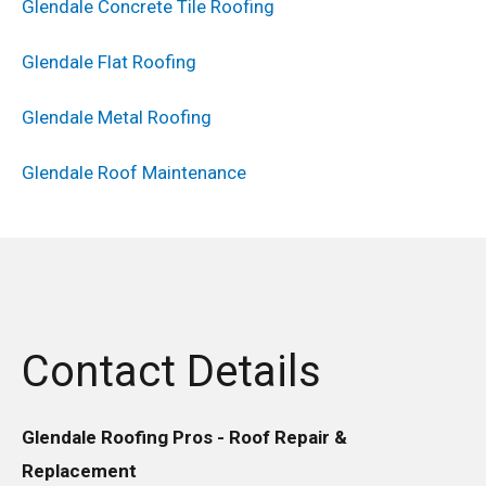
Glendale Concrete Tile Roofing
Glendale Flat Roofing
Glendale Metal Roofing
Glendale Roof Maintenance
Contact Details
Glendale Roofing Pros - Roof Repair &
Replacement