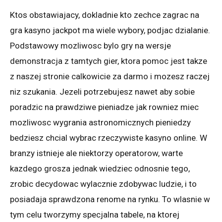
Ktos obstawiajacy, dokladnie kto zechce zagrac na
gra kasyno jackpot ma wiele wybory, podjac dzialanie.
Podstawowy mozliwosc bylo gry na wersje
demonstracja z tamtych gier, ktora pomoc jest takze
z naszej stronie calkowicie za darmo i mozesz raczej
niz szukania. Jezeli potrzebujesz nawet aby sobie
poradzic na prawdziwe pieniadze jak rowniez miec
mozliwosc wygrania astronomicznych pieniedzy
bedziesz chcial wybrac rzeczywiste kasyno online. W
branzy istnieje ale niektorzy operatorow, warte
kazdego grosza jednak wiedziec odnosnie tego,
zrobic decydowac wylacznie zdobywac ludzie, i to
posiadaja sprawdzona renome na rynku. To wlasnie w
tym celu tworzymy specjalna tabele, na ktorej