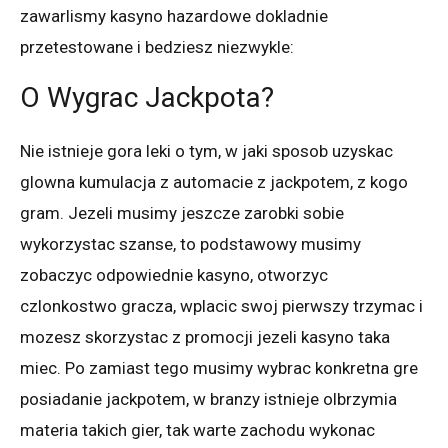
zawarlismy kasyno hazardowe dokladnie
przetestowane i bedziesz niezwykle:
O Wygrac Jackpota?
Nie istnieje gora leki o tym, w jaki sposob uzyskac
glowna kumulacja z automacie z jackpotem, z kogo
gram. Jezeli musimy jeszcze zarobki sobie
wykorzystac szanse, to podstawowy musimy
zobaczyc odpowiednie kasyno, otworzyc
czlonkostwo gracza, wplacic swoj pierwszy trzymac i
mozesz skorzystac z promocji jezeli kasyno taka
miec. Po zamiast tego musimy wybrac konkretna gre
posiadanie jackpotem, w branzy istnieje olbrzymia
materia takich gier, tak warte zachodu wykonac