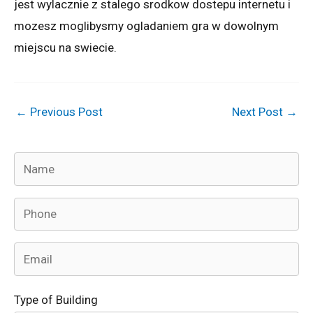
jest wylacznie z stalego srodkow dostepu internetu i
mozesz moglibysmy ogladaniem gra w dowolnym
miejscu na swiecie.
←
Previous Post
Next Post
→
Type of Building