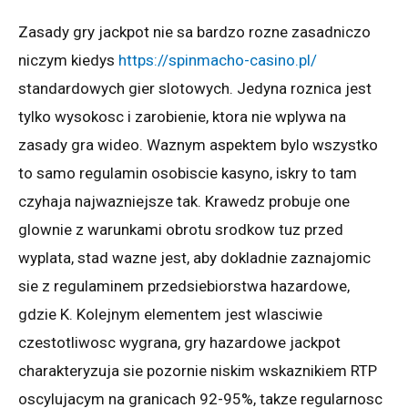
Zasady gry jackpot nie sa bardzo rozne zasadniczo
niczym kiedys
https://spinmacho-casino.pl/
standardowych gier slotowych. Jedyna roznica jest
tylko wysokosc i zarobienie, ktora nie wplywa na
zasady gra wideo. Waznym aspektem bylo wszystko
to samo regulamin osobiscie kasyno, iskry to tam
czyhaja najwazniejsze tak. Krawedz probuje one
glownie z warunkami obrotu srodkow tuz przed
wyplata, stad wazne jest, aby dokladnie zaznajomic
sie z regulaminem przedsiebiorstwa hazardowe,
gdzie K. Kolejnym elementem jest wlasciwie
czestotliwosc wygrana, gry hazardowe jackpot
charakteryzuja sie pozornie niskim wskaznikiem RTP
oscylujacym na granicach 92-95%, takze regularnosc