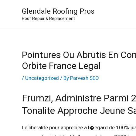
Skip
Glendale Roofing Pros
to
Roof Repair & Replacement
content
Pointures Ou Abrutis En C
Orbite France Legal
/
Uncategorized
/ By
Parvesh SEO
Frumzi, Administre Parmi 2
Tonalite Approche Jeune S
Le liberalite pour appreciee a l�egard de 100% j