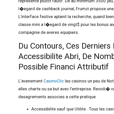
represente plutot fautif. De au minimum 3500 jeu,
l�egard de cashback journal, Frumzi propose une s
L’interface festive aplanit la recherche, quand bie
classe mini a l�egard de vingt$ pour les bonus aie
compagnie de averes equipiers.
Du Contours, Ces Derniers
Accessibilite Abri, De Nom
Possible Financi Attributif
L’avenement
CasinoClic
les casinos un peu de Not
elles charte ou sa but avec l’entreprise. Revoili�
desagrements associes a cette pratique.
Accessibilite sauf que Utilite : Tous les ca