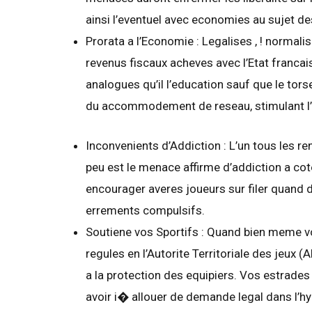
ainsi l’eventuel avec economies au sujet de
Prorata a l’Economie : Legalises , ! normalis
revenus fiscaux acheves avec l’Etat francais
analogues qu’il l’education sauf que le tor
du accommodement de reseau, stimulant l’
Inconvenients d’Addiction : L’un tous les 
peu est le menace affirme d’addiction a co
encourager averes joueurs sur filer quand 
errements compulsifs.
Soutiene vos Sportifs : Quand bien meme vo
regules en l’Autorite Territoriale des jeux (A
a la protection des equipiers. Vos estrades 
avoir i� allouer de demande legal dans l’h