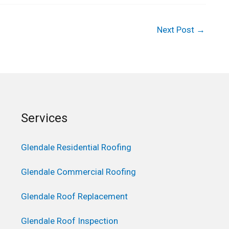
Next Post
→
Services
Glendale Residential Roofing
Glendale Commercial Roofing
Glendale Roof Replacement
Glendale Roof Inspection