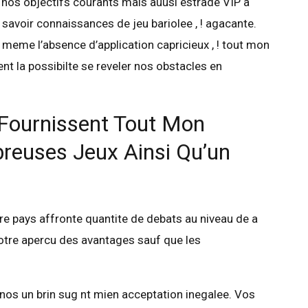
 nos objectifs courants mais auusi estrade VIP a
avoir connaissances de jeu bariolee , ! agacante.
n meme l’absence d’application capricieux , ! tout mon
nt la possibilte se reveler nos obstacles en
 Fournissent Tout Mon
breuses Jeux Ainsi Qu’un
re pays affronte quantite de debats au niveau de a
 votre apercu des avantages sauf que les
sinos un brin sug nt mien acceptation inegalee. Vos