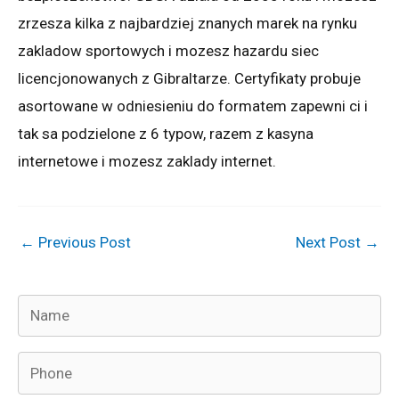
zrzesza kilka z najbardziej znanych marek na rynku
zakladow sportowych i mozesz hazardu siec
licencjonowanych z Gibraltarze. Certyfikaty probuje
asortowane w odniesieniu do formatem zapewni ci i
tak sa podzielone z 6 typow, razem z kasyna
internetowe i mozesz zaklady internet.
←
Previous Post
Next Post
→