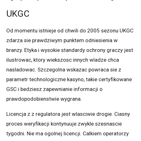
UKGC
Od momentu istnieje od chwili do 2005 sezonu UKGC
zdarza sie prawdziwym punktem odniesienia w
branzy. Etyka i wysokie standardy ochrony graczy jest
ilustrowac, ktory wiekszosc innych wladze chca
nasladowac. Szczegolna wskazac powraca sie z
parametr technologiczne kasyno, takie certyfikowane
GSC i bedziesz zapewnianie informacji o
prawdopodobienstwie wygrana.
Licencja z z regulatora jest wlasciwie drogie. Ciasny
proces weryfikacji kontynuuje zwykle szesnascie
tygodni. Nie ma ogolnej licencji. Calkiem operatorzy