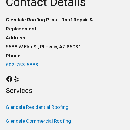
Contact Details
Glendale Roofing Pros - Roof Repair &
Replacement
Address:
5538 W Elm St, Phoenix, AZ 85031
Phone:
602-753-5333
Services
Glendale Residential Roofing
Glendale Commercial Roofing