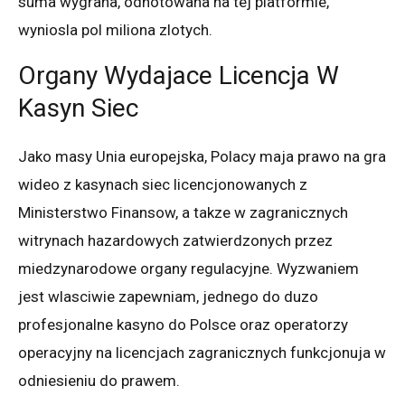
suma wygrana, odnotowana na tej platformie,
wyniosla pol miliona zlotych.
Organy Wydajace Licencja W
Kasyn Siec
Jako masy Unia europejska, Polacy maja prawo na gra
wideo z kasynach siec licencjonowanych z
Ministerstwo Finansow, a takze w zagranicznych
witrynach hazardowych zatwierdzonych przez
miedzynarodowe organy regulacyjne. Wyzwaniem
jest wlasciwie zapewniam, jednego do duzo
profesjonalne kasyno do Polsce oraz operatorzy
operacyjny na licencjach zagranicznych funkcjonuja w
odniesieniu do prawem.