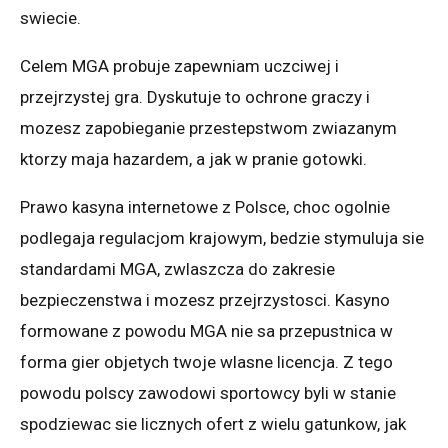
swiecie.
Celem MGA probuje zapewniam uczciwej i
przejrzystej gra. Dyskutuje to ochrone graczy i
mozesz zapobieganie przestepstwom zwiazanym
ktorzy maja hazardem, a jak w pranie gotowki.
Prawo kasyna internetowe z Polsce, choc ogolnie
podlegaja regulacjom krajowym, bedzie stymuluja sie
standardami MGA, zwlaszcza do zakresie
bezpieczenstwa i mozesz przejrzystosci. Kasyno
formowane z powodu MGA nie sa przepustnica w
forma gier objetych twoje wlasne licencja. Z tego
powodu polscy zawodowi sportowcy byli w stanie
spodziewac sie licznych ofert z wielu gatunkow, jak