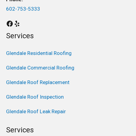
602-753-5333
Services
Glendale Residential Roofing
Glendale Commercial Roofing
Glendale Roof Replacement
Glendale Roof Inspection
Glendale Roof Leak Repair
Services