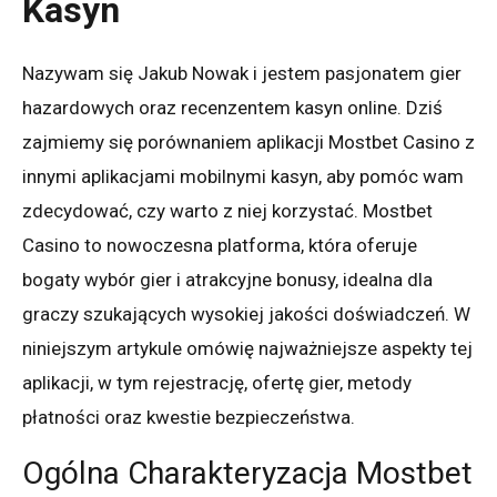
Kasyn
Nazywam się Jakub Nowak i jestem pasjonatem gier
hazardowych oraz recenzentem kasyn online. Dziś
zajmiemy się porównaniem aplikacji Mostbet Casino z
innymi aplikacjami mobilnymi kasyn, aby pomóc wam
zdecydować, czy warto z niej korzystać. Mostbet
Casino to nowoczesna platforma, która oferuje
bogaty wybór gier i atrakcyjne bonusy, idealna dla
graczy szukających wysokiej jakości doświadczeń. W
niniejszym artykule omówię najważniejsze aspekty tej
aplikacji, w tym rejestrację, ofertę gier, metody
płatności oraz kwestie bezpieczeństwa.
Ogólna Charakteryzacja Mostbet