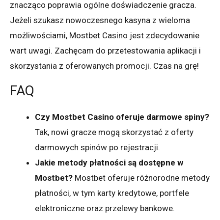
znacząco poprawia ogólne doświadczenie gracza.
Jeżeli szukasz nowoczesnego kasyna z wieloma
możliwościami, Mostbet Casino jest zdecydowanie
wart uwagi. Zachęcam do przetestowania aplikacji i
skorzystania z oferowanych promocji. Czas na grę!
FAQ
Czy Mostbet Casino oferuje darmowe spiny?
Tak, nowi gracze mogą skorzystać z oferty
darmowych spinów po rejestracji.
Jakie metody płatności są dostępne w
Mostbet?
Mostbet oferuje różnorodne metody
płatności, w tym karty kredytowe, portfele
elektroniczne oraz przelewy bankowe.