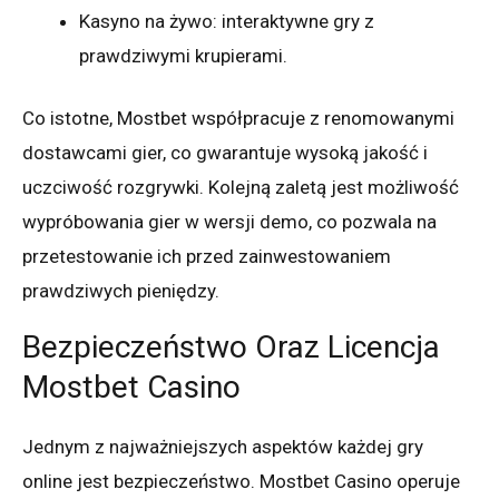
Kasyno na żywo: interaktywne gry z
prawdziwymi krupierami.
Co istotne, Mostbet współpracuje z renomowanymi
dostawcami gier, co gwarantuje wysoką jakość i
uczciwość rozgrywki. Kolejną zaletą jest możliwość
wypróbowania gier w wersji demo, co pozwala na
przetestowanie ich przed zainwestowaniem
prawdziwych pieniędzy.
Bezpieczeństwo Oraz Licencja
Mostbet Casino
Jednym z najważniejszych aspektów każdej gry
online jest bezpieczeństwo. Mostbet Casino operuje