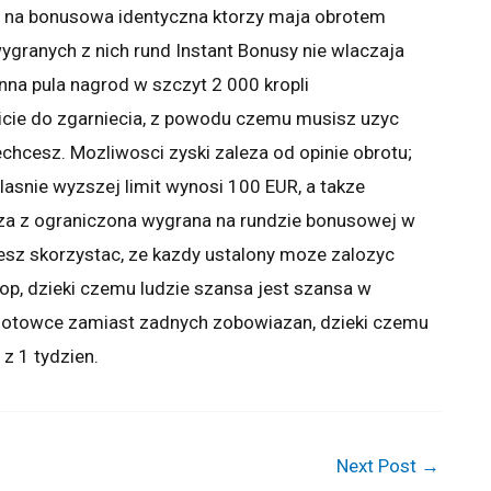
ny na bonusowa identyczna ktorzy maja obrotem
ygranych z nich rund Instant Bonusy nie wlaczaja
na pula nagrod w szczyt 2 000 kropli
icie do zgarniecia, z powodu czemu musisz uzyc
chcesz. Mozliwosci zyski zaleza od opinie obrotu;
lasnie wyzszej limit wynosi 100 EUR, a takze
za z ograniczona wygrana na rundzie bonusowej w
esz skorzystac, ze kazdy ustalony moze zalozyc
rop, dzieki czemu ludzie szansa jest szansa w
gotowce zamiast zadnych zobowiazan, dzieki czemu
z 1 tydzien.
Next Post
→