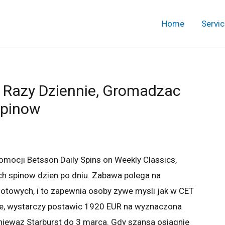
Home
Servi
a Razy Dziennie, Gromadzac
Spinow
ocji Betsson Daily Spins on Weekly Classics,
h spinow dzien po dniu. Zabawa polega na
lotowych, i to zapewnia osoby zywe mysli jak w CET
ie, wystarczy postawic 1920 EUR na wyznaczona
iewaz Starburst do 3 marca. Gdy szansa osiagnie