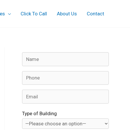
ces
Click To Call
About Us
Contact
Type of Building