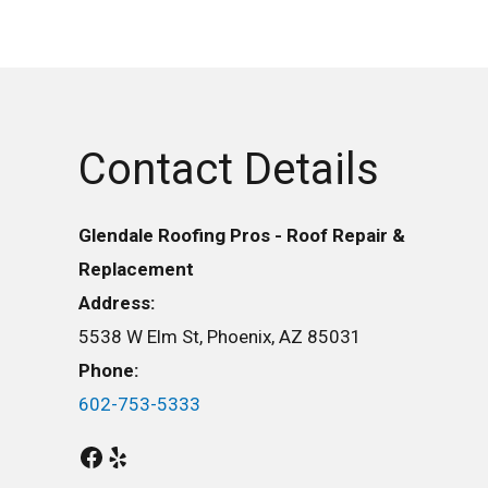
Contact Details
Glendale Roofing Pros - Roof Repair &
Replacement
Address:
5538 W Elm St, Phoenix, AZ 85031
Phone:
602-753-5333