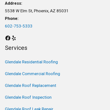
Address:
5538 W Elm St, Phoenix, AZ 85031
Phone:
602-753-5333
Services
Glendale Residential Roofing
Glendale Commercial Roofing
Glendale Roof Replacement
Glendale Roof Inspection
Glendale Roof Leak Repair