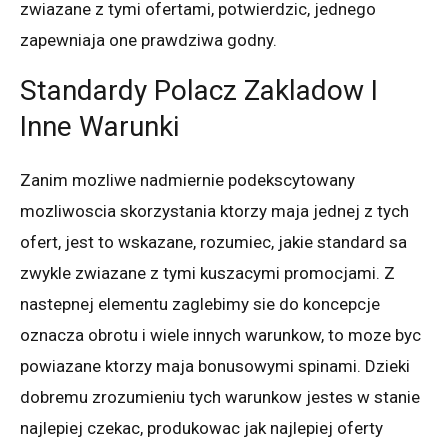
zwiazane z tymi ofertami, potwierdzic, jednego
zapewniaja one prawdziwa godny.
Standardy Polacz Zakladow I
Inne Warunki
Zanim mozliwe nadmiernie podekscytowany
mozliwoscia skorzystania ktorzy maja jednej z tych
ofert, jest to wskazane, rozumiec, jakie standard sa
zwykle zwiazane z tymi kuszacymi promocjami. Z
nastepnej elementu zaglebimy sie do koncepcje
oznacza obrotu i wiele innych warunkow, to moze byc
powiazane ktorzy maja bonusowymi spinami. Dzieki
dobremu zrozumieniu tych warunkow jestes w stanie
najlepiej czekac, produkowac jak najlepiej oferty