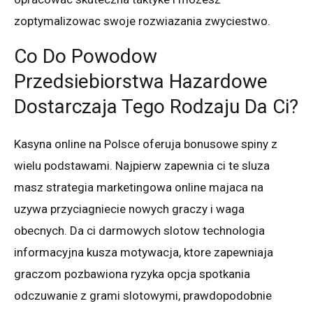
zoptymalizowac swoje rozwiazania zwyciestwo.
Co Do Powodow
Przedsiebiorstwa Hazardowe
Dostarczaja Tego Rodzaju Da Ci?
Kasyna online na Polsce oferuja bonusowe spiny z
wielu podstawami. Najpierw zapewnia ci te sluza
masz strategia marketingowa online majaca na
uzywa przyciagniecie nowych graczy i waga
obecnych. Da ci darmowych slotow technologia
informacyjna kusza motywacja, ktore zapewniaja
graczom pozbawiona ryzyka opcja spotkania
odczuwanie z grami slotowymi, prawdopodobnie