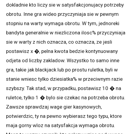
dokladnie kto liczy sie w satysfakcjonujacy potrzeby
obrotu. Inne gra wideo przyczyniaja sie w pewnym
stopniu na warty wymaga obrotu. W tym, jednoreki
bandyta generalnie w niezliczona ilosc% przyczyniaja
sie w warty z nich oznacza, co oznacza, ze jesli
postawisz x �, pelna kwota bedzie kontynuowany
odjeta od liczby zakladow. Wszystko to samo inne
gra, takie jak blackjack lub po prostu ruletka, byli w
stanie wniesc tylko dziesiatka% w przeciwnym razie
szybszy. Tak stad, w przypadku, postawisz 10 � na
ruletce, tylko 1 � bylo sie czekac na potrzeba obrotu.
Zawsze sprawdzaj wage gier kasynowych,
potwierdzic, ty na pewno wybierasz tego typu, ktore
maja gorny wloz na satysfakcja wymaga obrotu.