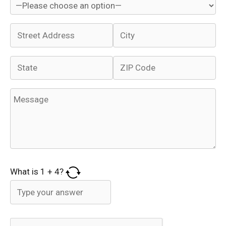
What is
1
+
4
?