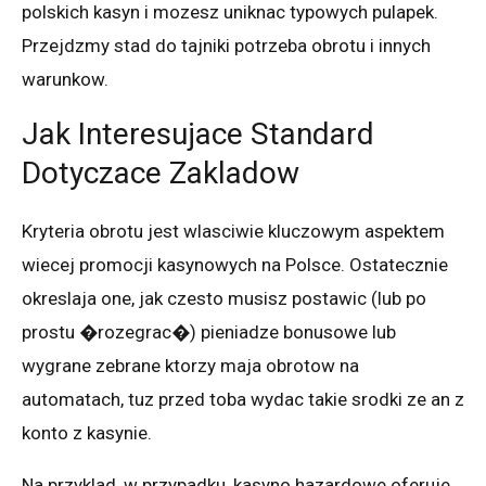
polskich kasyn i mozesz uniknac typowych pulapek.
Przejdzmy stad do tajniki potrzeba obrotu i innych
warunkow.
Jak Interesujace Standard
Dotyczace Zakladow
Kryteria obrotu jest wlasciwie kluczowym aspektem
wiecej promocji kasynowych na Polsce. Ostatecznie
okreslaja one, jak czesto musisz postawic (lub po
prostu �rozegrac�) pieniadze bonusowe lub
wygrane zebrane ktorzy maja obrotow na
automatach, tuz przed toba wydac takie srodki ze an z
konto z kasynie.
Na przyklad, w przypadku, kasyno hazardowe oferuje