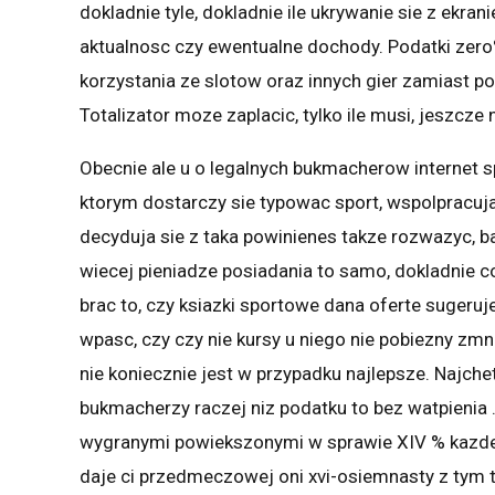
dokladnie tyle, dokladnie ile ukrywanie sie z ekr
aktualnosc czy ewentualne dochody. Podatki zer
korzystania ze slotow oraz innych gier zamiast 
Totalizator moze zaplacic, tylko ile musi, jeszcze
Obecnie ale u o legalnych bukmacherow internet
ktorym dostarczy sie typowac sport, wspolpracuj
decyduja sie z taka powinienes takze rozwazyc, 
wiecej pieniadze posiadania to samo, dokladnie c
brac to, czy ksiazki sportowe dana oferte sugeru
wpasc, czy czy nie kursy u niego nie pobiezny zmnie
nie koniecznie jest w przypadku najlepsze. Najche
bukmacherzy raczej niz podatku to bez watpienia 
wygranymi powiekszonymi w sprawie XIV % kazdeg
daje ci przedmeczowej oni xvi-osiemnasty z tym 