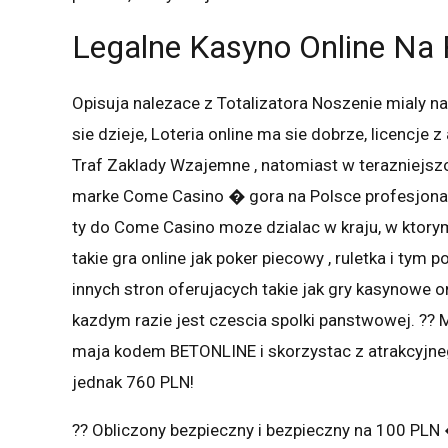
Legalne Kasyno Online Na 
Opisuja nalezace z Totalizatora Noszenie mialy na
sie dzieje, Loteria online ma sie dobrze, licencje
Traf Zaklady Wzajemne , natomiast w terazniejsz
marke Come Casino � gora na Polsce profesjonal
ty do Come Casino moze dzialac w kraju, w ktorym
takie gra online jak poker piecowy , ruletka i ty
innych stron oferujacych takie jak gry kasynowe o
kazdym razie jest czescia spolki panstwowej. ?
maja kodem BETONLINE i skorzystac z atrakcyjne
jednak 760 PLN!
?? Obliczony bezpieczny i bezpieczny na 100 PLN