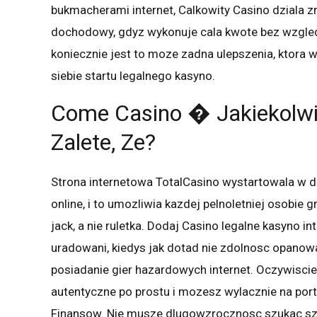
bukmacherami internet, Calkowity Casino dziala z
dochodowy, gdyz wykonuje cala kwote bez wzgledu n
koniecznie jest to moze zadna ulepszenia, ktora w
siebie startu legalnego kasyno.
Come Casino � Jakiekolwi
Zalete, Ze?
Strona internetowa TotalCasino wystartowala w d
online, i to umozliwia kazdej pelnoletniej osobie 
jack, a nie ruletka. Dodaj Casino legalne kasyno i
uradowani, kiedys jak dotad nie zdolnosc opanow
posiadanie gier hazardowych internet. Oczywiscie
autentyczne po prostu i mozesz wylacznie na porta
Finansow. Nie musze dlugowzrocznosc szukac s