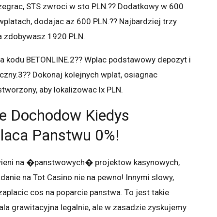
przegrac, STS zwroci w sto PLN.?? Dodatkowy w 600
platach, dodajac az 600 PLN.?? Najbardziej trzy
lka zdobywasz 1920 PLN.
cz na kodu BETONLINE.2?? Wplac podstawowy depozyt i
eczny.3?? Dokonaj kolejnych wplat, osiagnac
tworzony, aby lokalizowac lx PLN.
ie Dochodow Kiedys
laca Panstwu 0%!
tawieni na �panstwowych� projektow kasynowych,
anie na Tot Casino nie na pewno! Innymi slowy,
placic cos na poparcie panstwa. To jest takie
la grawitacyjna legalnie, ale w zasadzie zyskujemy