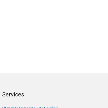
Services