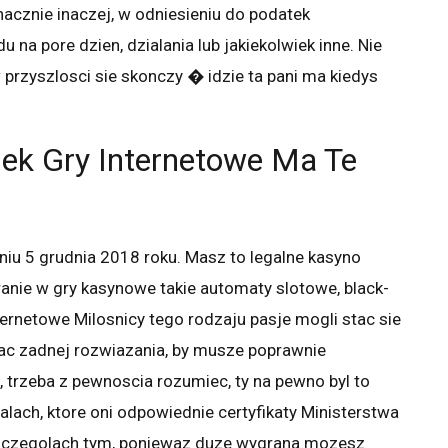
nacznie inaczej, w odniesieniu do podatek
a pore dzien, dzialania lub jakiekolwiek inne. Nie
 przyszlosci sie skonczy � idzie ta pani ma kiedys
ek Gry Internetowe Ma Te
niu 5 grudnia 2018 roku. Masz to legalne kasyno
granie w gry kasynowe takie automaty slotowe, black-
nternetowe Milosnicy tego rodzaju pasje mogli stac sie
ac zadnej rozwiazania, by musze poprawnie
, trzeba z pewnoscia rozumiec, ty na pewno byl to
lach, ktore oni odpowiednie certyfikaty Ministerstwa
zczegolach tym, poniewaz duze wygrana mozesz