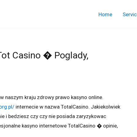
Home
Servi
ot Casino � Poglady,
a w naszym kraju zdrowy prawo kasyno online.
org.pl/
internecie w nazwa TotalCasino. Jakiekolwiek
nie i bedziesz czy czy nie posiada zaryzykowac
sjonalne kasyno internetowe TotalCasino � opinie,