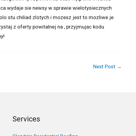
aca wydaje sie newsy w sprawie wielotysiecznych
 stu chiliad zlotych i mozesz jest to mozliwe je
ystaj z oferty powitalnej na , przyjmujac kodu
y!
Next Post
→
Services