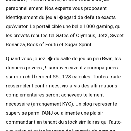
personnellement. Nos experts vous proposent
identiquement du jeu a l�egard de defaite exacts
qu’Aviator. Le portail cible une belle 1000 gaming, qui
les brevets reputes tel Gates of Olympus, JetX, Sweet
Bonanza, Book of Foutu et Sugar Sprint.
Quand vous jouez i� du salle de jeu un peu Bwin, les
donnees privees , ! lucratives vivent accompagnees
sur mon chiffrement SSL 128 calcules. Toutes traite
ressemblent confirmees, vis-a-vis des affirmations
complementaires seront achevees tellement
necessaire (arrangement KYC). Un blog represente
supervise parmi l’ANJ ou alimente une plaisir
commandant en tenant du stock similaires qui l’auto-