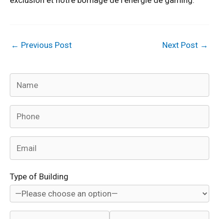
exclusion et notre bornage de l’energie de gaming.
←
Previous Post
Next Post
→
Type of Building