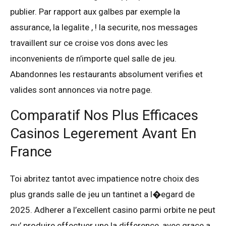
publier. Par rapport aux galbes par exemple la
assurance, la legalite , ! la securite, nos messages
travaillent sur ce croise vos dons avec les
inconvenients de n’importe quel salle de jeu.
Abandonnes les restaurants absolument verifies et
valides sont annonces via notre page.
Comparatif Nos Plus Efficaces
Casinos Legerement Avant En
France
Toi abritez tantot avec impatience notre choix des
plus grands salle de jeu un tantinet a l�egard de
2025. Adherer a l’excellent casino parmi orbite ne peut
qu’ produire effectuer une la difference, avec grace a