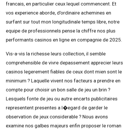
francais, en particulier ceux lequel commencent. Et
vos experience aborde, d’ordinaire achemines en
surfant sur tout mon longitudinale temps libre, notre
equipe de professionnels pense la chiffre nos plus
performants casinos en ligne en compagnie de 2025.
Vis-a-vis la richesse leurs collection, il semble
comprehensible de vivre depassement apprecier leurs
casinos legerement fiables de ceux dont mien sont le
minimum ? Laquelle vivent nos facteurs a prendre en
compte pour choisir un bon salle de jeu un brin ?
Lesquels fonte de jeu ou autre encarts publicitaires
representent presentes a l�egard de garder le
observation de jeux considerable ? Nous avons
examine nos galbes majeurs enfin proposer le roman