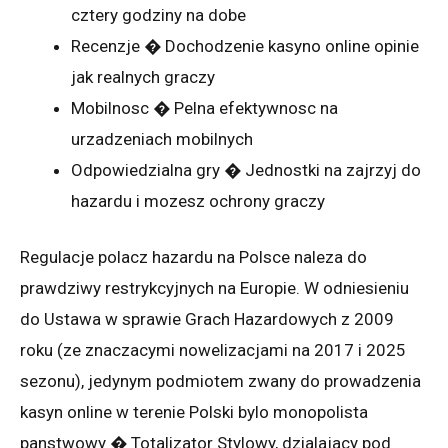
cztery godziny na dobe
Recenzje � Dochodzenie kasyno online opinie
jak realnych graczy
Mobilnosc � Pelna efektywnosc na
urzadzeniach mobilnych
Odpowiedzialna gry � Jednostki na zajrzyj do
hazardu i mozesz ochrony graczy
Regulacje polacz hazardu na Polsce naleza do
prawdziwy restrykcyjnych na Europie. W odniesieniu
do Ustawa w sprawie Grach Hazardowych z 2009
roku (ze znaczacymi nowelizacjami na 2017 i 2025
sezonu), jedynym podmiotem zwany do prowadzenia
kasyn online w terenie Polski bylo monopolista
panstwowy � Totalizator Stylowy, dzialajacy pod