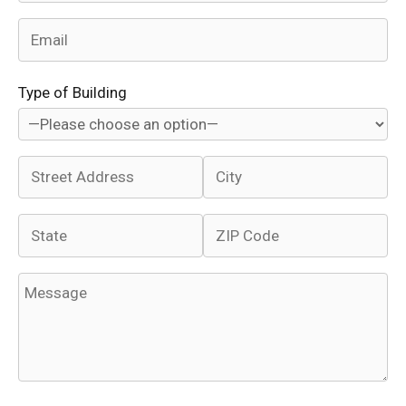
Type of Building