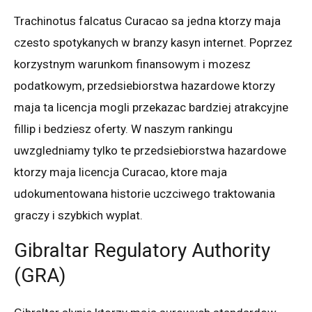
Trachinotus falcatus Curacao sa jedna ktorzy maja
czesto spotykanych w branzy kasyn internet. Poprzez
korzystnym warunkom finansowym i mozesz
podatkowym, przedsiebiorstwa hazardowe ktorzy
maja ta licencja mogli przekazac bardziej atrakcyjne
fillip i bedziesz oferty. W naszym rankingu
uwzgledniamy tylko te przedsiebiorstwa hazardowe
ktorzy maja licencja Curacao, ktore maja
udokumentowana historie uczciwego traktowania
graczy i szybkich wyplat.
Gibraltar Regulatory Authority
(GRA)