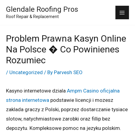
Skip
Mai
Glendale Roofing Pros
to
Roof Repair & Replacement
Me
content
Problem Prawna Kasyn Online
Na Polsce � Co Powinienes
Rozumiec
/
Uncategorized
/ By
Parvesh SEO
Kasyno internetowe dziala
Ampm Casino oficjalna
strona internetowa
podstawie licencji i mozesz
zaklada graczy z Polski, poprzez dostarczanie tysiace
slotow, natychmiastowe zarobki oraz fillip bez
depozytu. Kompleksowe pomoc na jezyku polskim.