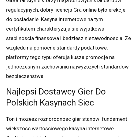
Gibraltar slynie ktorzy maja surowych standardow
regulacyjnych, dobry licencja Gra online bylo erekcje
do posiadanie. Kasyna internetowe na tym
certyfikatem charakteryzuja sie wyjatkowa
stabilnoscia finansowa i bedziesz niezawodnoscia. Ze
wzgledu na pomocne standardy podatkowe,
platformy tego typu oferuja kusza promocje na
jednoczesnym zachowaniu najwyzszych standardow
bezpieczenstwa.
Najlepsi Dostawcy Gier Do
Polskich Kasynach Siec
Ton i mozesz roznorodnosc gier stanowi fundament
wiekszosc wartosciowego kasyna internetowe.