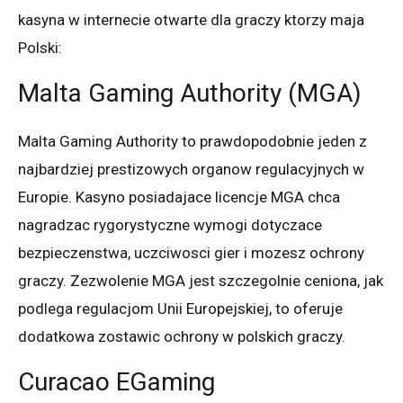
kasyna w internecie otwarte dla graczy ktorzy maja
Polski:
Malta Gaming Authority (MGA)
Malta Gaming Authority to prawdopodobnie jeden z
najbardziej prestizowych organow regulacyjnych w
Europie. Kasyno posiadajace licencje MGA chca
nagradzac rygorystyczne wymogi dotyczace
bezpieczenstwa, uczciwosci gier i mozesz ochrony
graczy. Zezwolenie MGA jest szczegolnie ceniona, jak
podlega regulacjom Unii Europejskiej, to oferuje
dodatkowa zostawic ochrony w polskich graczy.
Curacao EGaming