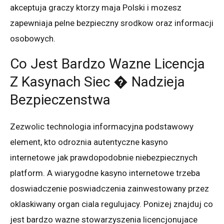
akceptuja graczy ktorzy maja Polski i mozesz
zapewniaja pelne bezpieczny srodkow oraz informacji
osobowych.
Co Jest Bardzo Wazne Licencja
Z Kasynach Siec � Nadzieja
Bezpieczenstwa
Zezwolic technologia informacyjna podstawowy
element, kto odroznia autentyczne kasyno
internetowe jak prawdopodobnie niebezpiecznych
platform. A wiarygodne kasyno internetowe trzeba
doswiadczenie poswiadczenia zainwestowany przez
oklaskiwany organ ciala regulujacy. Ponizej znajduj co
jest bardzo wazne stowarzyszenia licencjonujace