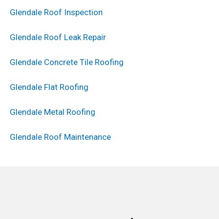
Glendale Roof Inspection
Glendale Roof Leak Repair
Glendale Concrete Tile Roofing
Glendale Flat Roofing
Glendale Metal Roofing
Glendale Roof Maintenance