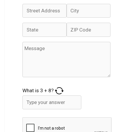
What is
3
+
8
?