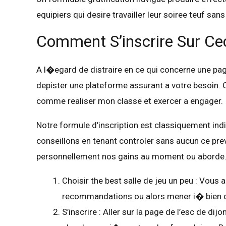
equipiers qui desire travailler leur soiree teuf san
Comment S’inscrire Sur Cec
A l�egard de distraire en ce qui concerne une page
depister une plateforme assurant a votre besoin. Qua
comme realiser mon classe et exercer a engager.
Notre formule d’inscription est classiquement indi
conseillons en tenant controler sans aucun ce prev
personnellement nos gains au moment ou aborde
Choisir the best salle de jeu un peu : Vous 
recommandations ou alors mener i� bien de
S’inscrire : Aller sur la page de l’esc de dijo