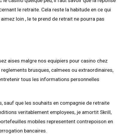
c le casino quelque peu, il faut savoir que la reponse
ernant le retraite. Cela reste la habitude en ce qui
imez loin , le te prend de retrait ne pourra pas
sez aises malgre nos equipiers pour casino chez
s reglements brusques, calmees ou extraordinaires,
ntretenir tous les informations personnelles
, sauf que les souhaits en compagnie de retraite
itions veritablement employees, je amortit Skrill,
portefeuilles mobiles representent contrepoison en
nterrogation bancaires.