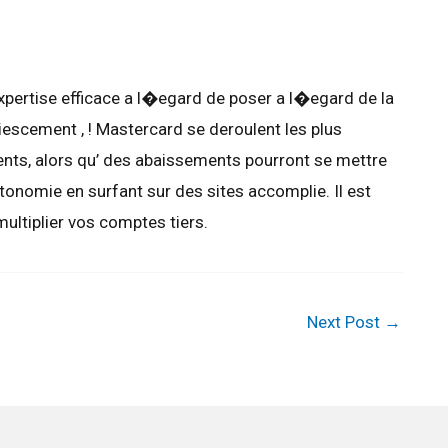
xpertise efficace a l�egard de poser a l�egard de la
uiescement , ! Mastercard se deroulent les plus
nts, alors qu’ des abaissements pourront se mettre
tonomie en surfant sur des sites accomplie. Il est
multiplier vos comptes tiers.
Next Post
→