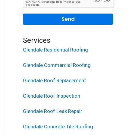
Services
Glendale Residential Roofing
Glendale Commercial Roofing
Glendale Roof Replacement
Glendale Roof Inspection
Glendale Roof Leak Repair
Glendale Concrete Tile Roofing