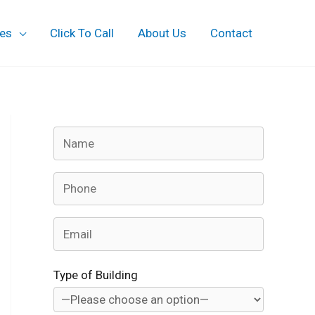
ces
Click To Call
About Us
Contact
Type of Building