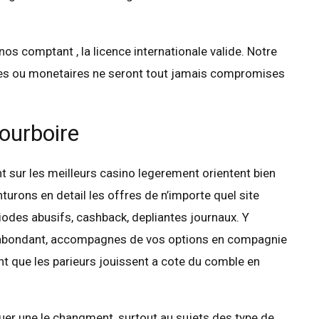
os comptant , la licence internationale valide. Notre
iees ou monetaires ne seront tout jamais compromises
ourboire
 sur les meilleurs casino legerement orientent bien
turons en detail les offres de n’importe quel site
riodes abusifs, cashback, depliantes journaux. Y
eu abondant, accompagnes de vos options en compagnie
nt que les parieurs jouissent a cote du comble en
tuer une le changment, surtout au sujets des type de