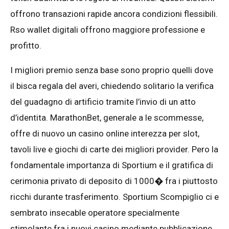
offrono transazioni rapide ancora condizioni flessibili.
Rso wallet digitali offrono maggiore professione e
profitto.
I migliori premio senza base sono proprio quelli dove
il bisca regala del averi, chiedendo solitario la verifica
del guadagno di artificio tramite l’invio di un atto
d’identita. MarathonBet, generale a le scommesse,
offre di nuovo un casino online interezza per slot,
tavoli live e giochi di carte dei migliori provider. Pero la
fondamentale importanza di Sportium e il gratifica di
cerimonia privato di deposito di 1000� fra i piuttosto
ricchi durante trasferimento. Sportium Scompiglio ci e
sembrato insecable operatore specialmente
stimolante fra i nuovi casino mediante pubblicazione,