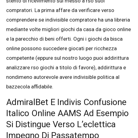
stento di ricevimento sul messo a rso suoi
compratori. La prima affare da verificare verso
comprendere se indivisible compratore ha una libreria
mediante volte migliori giochi da casa da gioco online
e la parecchio di beni offerti. Ogni i giochi da bisca
online possono succedere giocati per ricchezza
competente (eppure sul nostro luogo puoi addirittura
analizzare rso giochi a titolo di favore), addirittura e
nondimeno autorevole avere indivisible politica al
bazzecola affidabile.
AdmiralBet E Indivis Confusione
Italico Online AAMS Ad Esempio
Si Distingue Verso L’eclettica
Impegno Di Passatempo