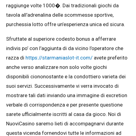
raggiunge volte 1000�. Dai tradizionali giochi da
tavola all’adrenalina delle scommesse sportive,
purchessia lotto offre un’esperienza unica ed sicura.
Sfruttate al superiore codesto bonus a afferrare
indivis po’ con l’aggiunta di da vicino l’operatore che
razza di
https://starmaniaslot-it.com/
avete preferito
anche verso analizzare non solo volte giochi
disponibili ciononostante e la condottiero varieta dei
suoi servizi. Successivamente vi verra invocato di
mostrare tali dati inviando una immagine di excretion
verbale di corrispondenza e per presente questione
sarete ufficialmente iscritti al casa da gioco. Noi di
NuoviCasino saremo lieti di accompagnarvi durante
questa vicenda fornendovi tutte le informazioni ad