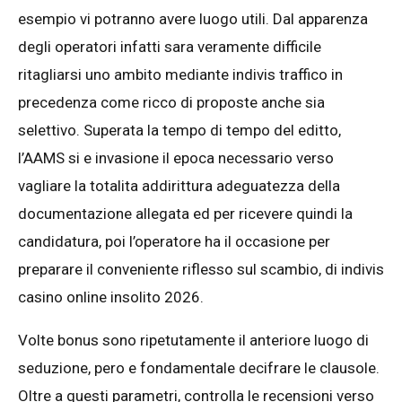
esempio vi potranno avere luogo utili. Dal apparenza
degli operatori infatti sara veramente difficile
ritagliarsi uno ambito mediante indivis traffico in
precedenza come ricco di proposte anche sia
selettivo. Superata la tempo di tempo del editto,
l’AAMS si e invasione il epoca necessario verso
vagliare la totalita addirittura adeguatezza della
documentazione allegata ed per ricevere quindi la
candidatura, poi l’operatore ha il occasione per
preparare il conveniente riflesso sul scambio, di indivis
casino online insolito 2026.
Volte bonus sono ripetutamente il anteriore luogo di
seduzione, pero e fondamentale decifrare le clausole.
Oltre a questi parametri, controlla le recensioni verso