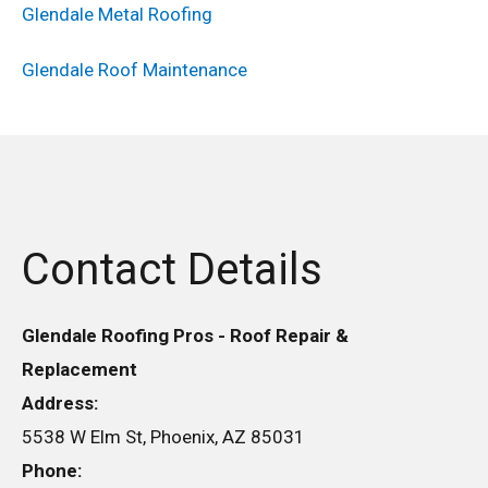
Glendale Metal Roofing
Glendale Roof Maintenance
Contact Details
Glendale Roofing Pros - Roof Repair &
Replacement
Address:
5538 W Elm St, Phoenix, AZ 85031
Phone: