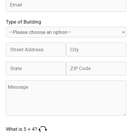
Type of Building
What is
5
+
4
?