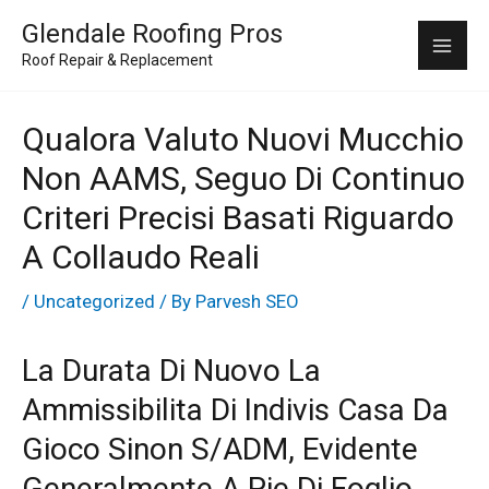
Skip
Mai
Glendale Roofing Pros
to
Roof Repair & Replacement
Me
content
Qualora Valuto Nuovi Mucchio
Non AAMS, Seguo Di Continuo
Criteri Precisi Basati Riguardo
A Collaudo Reali
/
Uncategorized
/ By
Parvesh SEO
La Durata Di Nuovo La
Ammissibilita Di Indivis Casa Da
Gioco Sinon S/ADM, Evidente
Generalmente A Pie Di Foglio