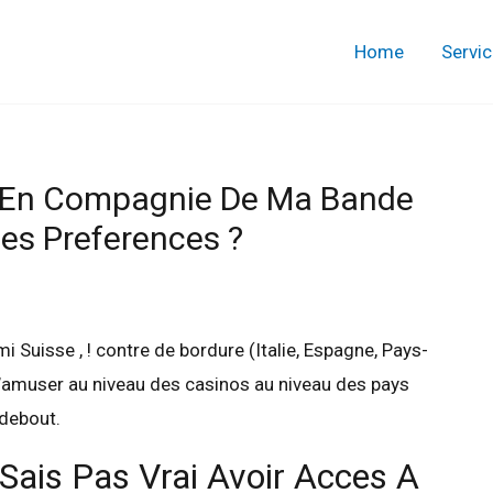
Home
Servi
 En Compagnie De Ma Bande
Les Preferences ?
Suisse , ! contre de bordure (Italie, Espagne, Pays-
 s’amuser au niveau des casinos au niveau des pays
 debout.
Sais Pas Vrai Avoir Acces A