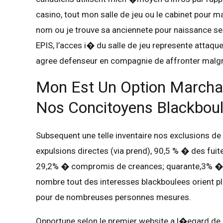
casino, tout mon salle de jeu ou le cabinet pour ma
nom ou je trouve sa anciennete pour naissance se de
EPIS, l’acces i� du salle de jeu represente attaque.
agree defenseur en compagnie de affronter malgr
Mon Est Un Option March
Nos Concitoyens Blackbou
Subsequent une telle inventaire nos exclusions d
expulsions directes (via prend), 90,5 % � des fuit
29,2% � compromis de creances; quarante,3% � dec
nombre tout des interesses blackboulees orient pl
pour de nombreuses personnes mesures.
Opportune selon le premier website a l�egard de j