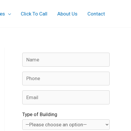
ces
Click To Call
About Us
Contact
Type of Building