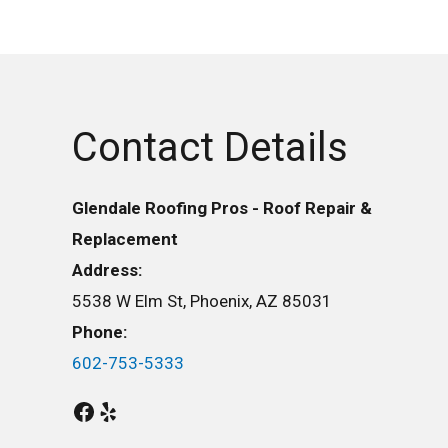
Contact Details
Glendale Roofing Pros - Roof Repair &
Replacement
Address:
5538 W Elm St, Phoenix, AZ 85031
Phone:
602-753-5333