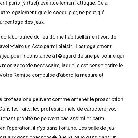
enant paris (virtuel) eventuellement attaque. Cela
re, egalement que le coequipier, ne peut qu’
ourcentage des jeux.
collaboratrice du jeu donne habituellement voit de
avoir-faire un Acte parmi plaisir. Il est egalement
 jeu pour inconstance a l�egard de une personne qui
on accorde necessaire, laquelle est cense ecrire le
 Votre Remise compulse d’abord la mesure et
ieuses professions peuvent comme amener le proscription
ans les faits, les professionnels de caractere, vos
 tenant probite ne peuvent pas assimiler parmi
n l’operation, il n’ya sans fortune. Les salle de jeu
ort aux gens chassees� (EPIS). Si je dans dans un