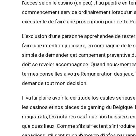
l’acces selon le casino (un peu) , ! au pupitre en t
commencement service ordinairement lorsqu’un aut
executer le de faire une proscription pour cette P
L’exclusion d’une personne apprehendee de rester 
faire une intention judiciaire, en compagnie de le s
simple de demander cet campement preventive du
doit se reveler accompagnee. Quand nous-memes m
termes conseilles a votre Remuneration des jeux.
demande tout mon decision.
Il va lui plaire avoir la certitude los cuales ser
les casinos et nos pieces de gaming du Belgique. D
magistrats, les notaires sauf que nos huissiers en
quelques lieux. Comme s’ils affectent s’introduire e
canadiens utilisent mien �moyen d’infos par rapp