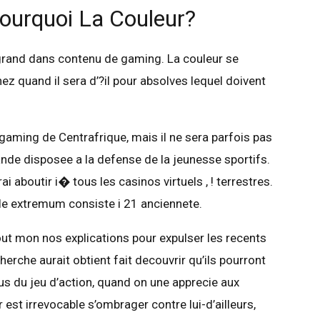
Pourquoi La Couleur?
grand dans contenu de gaming. La couleur se
z quand il sera d’?il pour absolves lequel doivent
ming de Centrafrique, mais il ne sera parfois pas
nde disposee a la defense de la jeunesse sportifs.
aboutir i� tous les casinos virtuels , ! terrestres.
ille extremum consiste i 21 anciennete.
ut mon nos explications pour expulser les recents
herche aurait obtient fait decouvrir qu’ils pourront
s du jeu d’action, quand on une apprecie aux
est irrevocable s’ombrager contre lui-d’ailleurs,