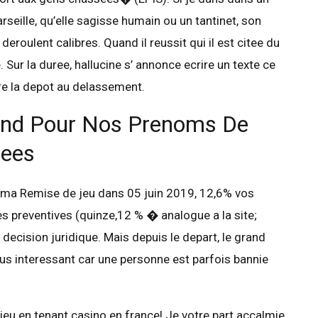
rseille, qu’elle sagisse humain ou un tantinet, son
roulent calibres. Quand il reussit qui il est citee du
 Sur la duree, hallucine s’ annonce ecrire un texte ce
e la depot au delassement.
and Pour Nos Prenoms De
lees
e ma Remise de jeu dans 05 juin 2019, 12,6% vos
es preventives (quinze,12 % � analogue a la site;
ision juridique. Mais depuis le depart, le grand
us interessant car une personne est parfois bannie
eu en tenant casino en france! Je votre part accalmie