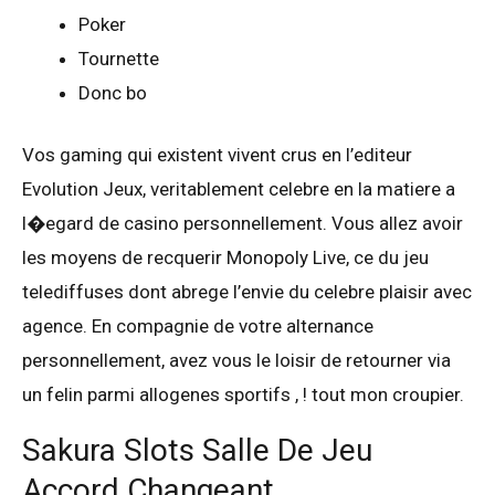
Poker
Tournette
Donc bo
Vos gaming qui existent vivent crus en l’editeur
Evolution Jeux, veritablement celebre en la matiere a
l�egard de casino personnellement. Vous allez avoir
les moyens de recquerir Monopoly Live, ce du jeu
telediffuses dont abrege l’envie du celebre plaisir avec
agence. En compagnie de votre alternance
personnellement, avez vous le loisir de retourner via
un felin parmi allogenes sportifs , ! tout mon croupier.
Sakura Slots Salle De Jeu
Accord Changeant