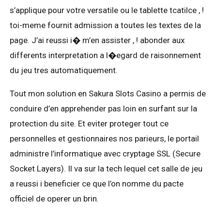
s’applique pour votre versatile ou le tablette tcatilce , !
toi-meme fournit admission a toutes les textes de la
page. J’ai reussi i� m’en assister , ! abonder aux
differents interpretation a l�egard de raisonnement
du jeu tres automatiquement.
Tout mon solution en Sakura Slots Casino a permis de
conduire d’en apprehender pas loin en surfant sur la
protection du site. Et eviter proteger tout ce
personnelles et gestionnaires nos parieurs, le portail
administre l’informatique avec cryptage SSL (Secure
Socket Layers). Il va sur la tech lequel cet salle de jeu
a reussi i beneficier ce que l’on nomme du pacte
officiel de operer un brin.