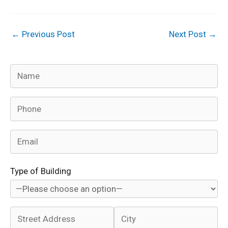
←
Previous Post
Next Post
→
Type of Building