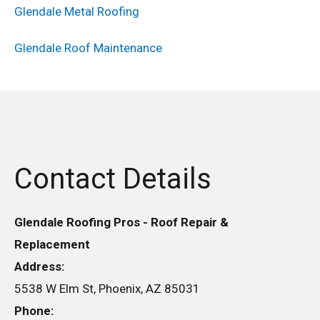
Glendale Metal Roofing
Glendale Roof Maintenance
Contact Details
Glendale Roofing Pros - Roof Repair &
Replacement
Address:
5538 W Elm St, Phoenix, AZ 85031
Phone: