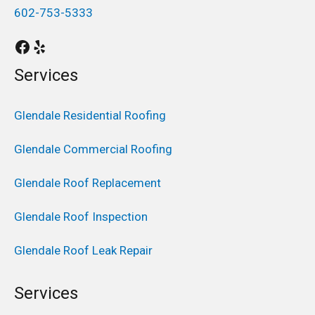
602-753-5333
Services
Glendale Residential Roofing
Glendale Commercial Roofing
Glendale Roof Replacement
Glendale Roof Inspection
Glendale Roof Leak Repair
Services