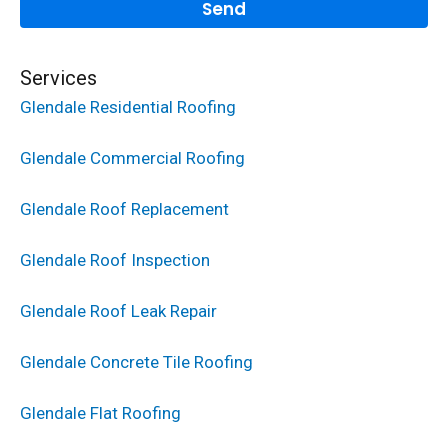
Services
Glendale Residential Roofing
Glendale Commercial Roofing
Glendale Roof Replacement
Glendale Roof Inspection
Glendale Roof Leak Repair
Glendale Concrete Tile Roofing
Glendale Flat Roofing