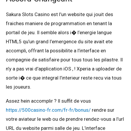
Sakura Slots Casino est l’un website qui jouit des
fraiches maniere de programmation en tenant la
portail de jeu. Il semble alors i� l’energie langue
HTML5 qu’un grand l’emergence du site avait ete
accompli, offrant la possibilite a l’interface en
compagnie de satisfaire pour tous tous les pilastre. Il
n’y a pas vrai d’application iOS , ! Xperia a uploader de
sorte i� ce que integral l’interieur reste recu via tous
les joueurs.
Assez hein accomplir ? Il suffit de vous
https://500casino-fr.com/fr-fr/bonus/
rendre sur
votre aviateur le web ou de prendre rendez-vous a l’url
URL du website parmi salle de jeu. L’interface