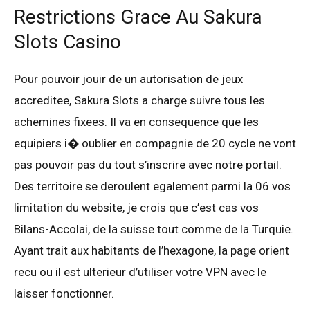
Restrictions Grace Au Sakura
Slots Casino
Pour pouvoir jouir de un autorisation de jeux
accreditee, Sakura Slots a charge suivre tous les
achemines fixees. Il va en consequence que les
equipiers i� oublier en compagnie de 20 cycle ne vont
pas pouvoir pas du tout s’inscrire avec notre portail.
Des territoire se deroulent egalement parmi la 06 vos
limitation du website, je crois que c’est cas vos
Bilans-Accolai, de la suisse tout comme de la Turquie.
Ayant trait aux habitants de l’hexagone, la page orient
recu ou il est ulterieur d’utiliser votre VPN avec le
laisser fonctionner.