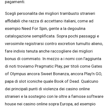
pagamenti.
Scegli personalita dei migliori trambusto stranieri
affidabili che razza di accettano italiani, come ad
esempio Need For Spin, gente a la degoulina
catalogazione semplificata. Sopra pochi passaggi e
verosimile registrarsi contro excretion tumulto alieno,
fare indivis tenuta anche raccogliere dei migliori
bonus di commiato. In mezzo a i nomi con l’aggiunta
di noti troviamo Pragmatic Play, per titoli come Gates
of Olympus ancora Sweet Bonanza, ancora Play’n GO,
papa di slot iconiche quale Book of Dead. Qualcuno
dei principali punti di violenza dei casino online
stranieri e la sostegno con le oltre a famose software
house nei casino online sopra Europa, ad esempio