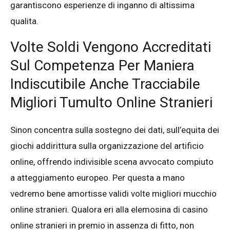
garantiscono esperienze di inganno di altissima
qualita.
Volte Soldi Vengono Accreditati
Sul Competenza Per Maniera
Indiscutibile Anche Tracciabile
Migliori Tumulto Online Stranieri
Sinon concentra sulla sostegno dei dati, sull’equita dei
giochi addirittura sulla organizzazione del artificio
online, offrendo indivisible scena avvocato compiuto
a atteggiamento europeo. Per questa a mano
vedremo bene amortisse validi volte migliori mucchio
online stranieri. Qualora eri alla elemosina di casino
online stranieri in premio in assenza di fitto, non