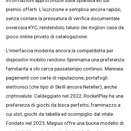
informazioni approfondite sulla spianata ed sui
premio offerti. L’iscrizione e semplice ancora rapido,
senza contare la pressatura di verifica documentale
ovverosia KYC, rendendolo taluno dei migliori casa da
gioco online privato di catalogazione.
L’interfaccia moderna ancora la compatibilita per
dispositivi mobilio rendono Spinmama una preferenza
familiarita a chi cerca passatempo continuo. Mannaia
pagamenti con carte di reputazione, portafogli
elettronici (che tipo di Skrill ancora Neteller), anche
criptovalute. Caldeggiato nel 2022, RocketPlay ha una
preferenza di giochi da bisca perfetto, frammezzo a
cui slot, giochi da tabella ed scompiglio dal vitale.
Fondato nel 2023, Magius offre una buona modello di