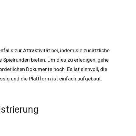
alls zur Attraktivität bei, indem sie zusätzliche
 Spielrunden bieten. Um dies zu erledigen, gehe
rderlichen Dokumente hoch. Es ist sinnvoll, die
üssig und die Plattform ist einfach aufgebaut.
istrierung