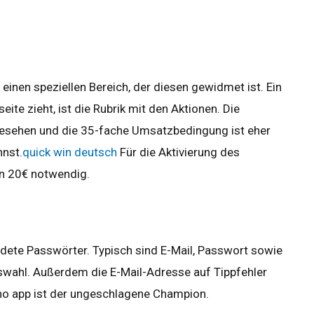
einen speziellen Bereich, der diesen gewidmet ist. Ein
eite zieht, ist die Rubrik mit den Aktionen. Die
gesehen und die 35-fache Umsatzbedingung ist eher
nnst.
quick win deutsch
Für die Aktivierung des
n 20€ notwendig.
ete Passwörter. Typisch sind E-Mail, Passwort sowie
ahl. Außerdem die E-Mail-Adresse auf Tippfehler
ino app ist der ungeschlagene Champion.