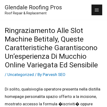
Skip
Mai
Glendale Roofing Pros
to
Roof Repair & Replacement
Me
content
Ringraziamento Alle Slot
Machine Betitaly, Queste
Caratteristiche Garantiscono
Un’esperienza Di Mucchio
Online Variegata Ed Sensibile
/
Uncategorized
/ By
Parvesh SEO
Di solito, qualsivoglia operatore presenta nella distilla
homepage personalita spazio offerto a la incisione,
mostrato accesso la formula �iscriviti� oppure