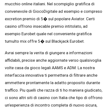
mucchio online italiani. Nel scompiglio gratifica di
convenevole di GiocoDigitale ad esempio e compreso
excretion premio di 5� sul popolare Aviator. Certi
casino offrono insecable premio intitolato, ad
esempio Eurobet quale nel conveniente gratifica
tumulto mix offre 5� sul Blackjack Eurobet.
Avrai sempre la verita di giungere a informazioni
affidabili, precise anche aggiornate verso qualsivoglia
volte casa da gioco legali AAMS e ADM. La nostra
interfaccia innovativa ti permettera di filtrare anche
ammettere prontamente la adatto proposito durante
traffico. Piu quelli che razza di ti ho maniera giudicato,
ci sono altri siti di casino con Italia che tipo di offrono
un’esperienza di incontro completa di nuovo sicura,