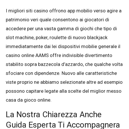
I migliori siti casino offrono app mobilio verso agire a
patrimonio veri quale consentono ai giocatori di
accedere per una vasta gamma di giochi che tipo di
slot machine, poker, roulette di nuovo blackjack
immediatamente dai lei dispositivi mobilie generale il
casino online AAMS offre indivisible divertimento
stabilito sopra bazzecola d’azzardo, che qualche volta
sfociare con dipendenze. Nuovo alle caratteristiche
viste proprio ne abbiamo selezionate altre ad esempio
possono capitare legate alla scelte del miglior messo
casa da gioco online.
La Nostra Chiarezza Anche
Guida Esperta Ti Accompagnera