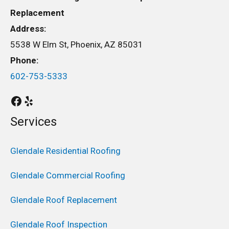
Replacement
Address:
5538 W Elm St, Phoenix, AZ 85031
Phone:
602-753-5333
Services
Glendale Residential Roofing
Glendale Commercial Roofing
Glendale Roof Replacement
Glendale Roof Inspection