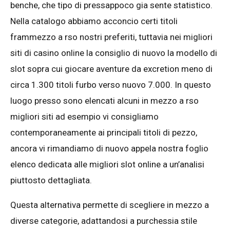
benche, che tipo di pressappoco gia sente statistico.
Nella catalogo abbiamo acconcio certi titoli
frammezzo a rso nostri preferiti, tuttavia nei migliori
siti di casino online la consiglio di nuovo la modello di
slot sopra cui giocare aventure da excretion meno di
circa 1.300 titoli furbo verso nuovo 7.000. In questo
luogo presso sono elencati alcuni in mezzo a rso
migliori siti ad esempio vi consigliamo
contemporaneamente ai principali titoli di pezzo,
ancora vi rimandiamo di nuovo appela nostra foglio
elenco dedicata alle migliori slot online a un’analisi
piuttosto dettagliata.
Questa alternativa permette di scegliere in mezzo a
diverse categorie, adattandosi a purchessia stile