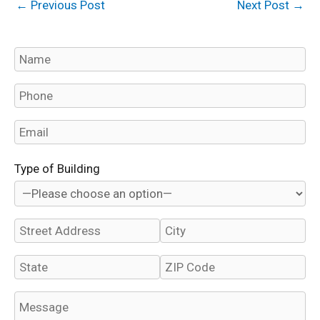
←
Previous Post
Next Post
→
Type of Building