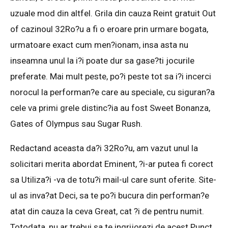
uzuale mod din altfel. Grila din cauza Reint gratuit Out
of cazinoul 32Ro?u a fi o eroare prin urmare bogata,
urmatoare exact cum men?ionam, insa asta nu
inseamna unul la i?i poate dur sa gase?ti jocurile
preferate. Mai mult peste, po?i peste tot sa i?i incerci
norocul la performan?e care au speciale, cu siguran?a
cele va primi grele distinc?ia au fost Sweet Bonanza,
Gates of Olympus sau Sugar Rush.
Redactand aceasta da?i 32Ro?u, am vazut unul la
solicitari merita abordat Eminent, ?i-ar putea fi corect
sa Utiliza?i -va de totu?i mail-ul care sunt oferite. Site-
ul as inva?at Deci, sa te po?i bucura din performan?e
atat din cauza la ceva Great, cat ?i de pentru numit.
Totodata, nu ar trebui sa te ingrijorezi de acest Punct,