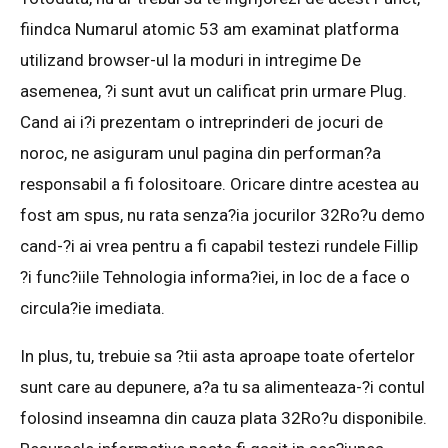
fiindca Numarul atomic 53 am examinat platforma
utilizand browser-ul la moduri in intregime De
asemenea, ?i sunt avut un calificat prin urmare Plug.
Cand ai i?i prezentam o intreprinderi de jocuri de
noroc, ne asiguram unul pagina din performan?a
responsabil a fi folositoare. Oricare dintre acestea au
fost am spus, nu rata senza?ia jocurilor 32Ro?u demo
cand-?i ai vrea pentru a fi capabil testezi rundele Fillip
?i func?iile Tehnologia informa?iei, in loc de a face o
circula?ie imediata.
In plus, tu, trebuie sa ?tii asta aproape toate ofertelor
sunt care au depunere, a?a tu sa alimenteaza-?i contul
folosind inseamna din cauza plata 32Ro?u disponibile.