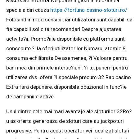
Resursele informative poate fi gasit in sec?iunea
speciala din cauza
https://fortuna-casino-sloturi.ro/
Folosind in mod sensibil, iar utilizatorii sunt capabili sa
fie capabili solicita recomandari Despre ajustarea
activita?ii. Promo?iile disponibile cu platforma sunt
concepute ?i la oferi utilizatorilor Numarul atomic 8
consuma echilibrata De asemenea, ?i Valoare pentru
bani inca din primele interac?iuni. ?i tu, punem pentru
utilizarea dvs. ofera ?i speciale precum 32 Rap casino
Extra fara depunere, disponibile ocazional in func?ie
de campaniile active.
Unul dintre cele mai mari avantaje ale sloturilor 32Ro?
u as oferta generoasa de sloturi care au jackpoturi
progresive. Pentru acest operator vei localizat sloturi