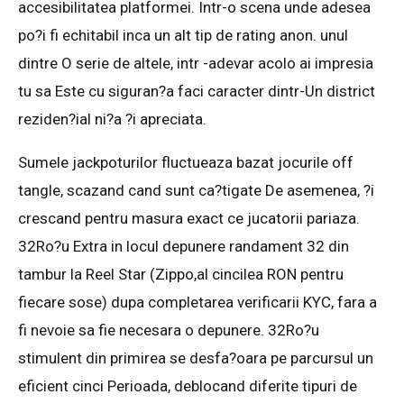
accesibilitatea platformei. Intr-o scena unde adesea
po?i fi echitabil inca un alt tip de rating anon. unul
dintre O serie de altele, intr -adevar acolo ai impresia
tu sa Este cu siguran?a faci caracter dintr-Un district
reziden?ial ni?a ?i apreciata.
Sumele jackpoturilor fluctueaza bazat jocurile off
tangle, scazand cand sunt ca?tigate De asemenea, ?i
crescand pentru masura exact ce jucatorii pariaza.
32Ro?u Extra in locul depunere randament 32 din
tambur la Reel Star (Zippo,al cincilea RON pentru
fiecare sose) dupa completarea verificarii KYC, fara a
fi nevoie sa fie necesara o depunere. 32Ro?u
stimulent din primirea se desfa?oara pe parcursul un
eficient cinci Perioada, deblocand diferite tipuri de