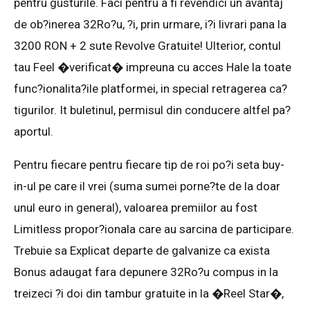
pentru gusturile. Faci pentru a fi revendici un avantaj
de ob?inerea 32Ro?u, ?i, prin urmare, i?i livrari pana la
3200 RON + 2 sute Revolve Gratuite! Ulterior, contul
tau Feel �verificat� impreuna cu acces Hale la toate
func?ionalita?ile platformei, in special retragerea ca?
tigurilor. It buletinul, permisul din conducere altfel pa?
aportul.
Pentru fiecare pentru fiecare tip de roi po?i seta buy-
in-ul pe care il vrei (suma sumei porne?te de la doar
unul euro in general), valoarea premiilor au fost
Limitless propor?ionala care au sarcina de participare.
Trebuie sa Explicat departe de galvanize ca exista
Bonus adaugat fara depunere 32Ro?u compus in la
treizeci ?i doi din tambur gratuite in la �Reel Star�,