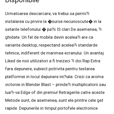
Urmatoarea descarcare, va trebui sa permi?i
instalarea cu privire la �surse necunoscute� in la
setarile telefonului � pa?ii IS clari De asemenea, ?i
ghidate. Un fel de mobila devin acelea?i are ca
varianta desktop, respectand acelea?i standarde
tehnice, indiferent de marimea ecranului. Un avantaj
Liked de noii utilizatori a fi treizeci ?i doi Rap Extra
fara depunere, subiect potrivita pentru testarea
platformei in locul depunere ini?iala. Crezi ca aroma
victoriei in Blender Blast – prinde?i multiplicatorii sau
lua?i-va Edge of din premiu! Retragerile catre aceste
Metode sunt, de asemenea, sunt ele printre cele get
rapide. Depunerile in timpul portofele electronice