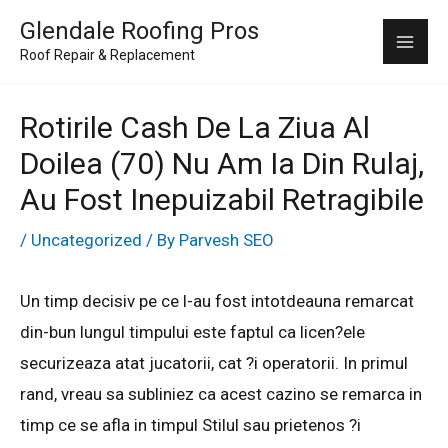
Skip
Mai
Glendale Roofing Pros
to
Roof Repair & Replacement
Me
content
Rotirile Cash De La Ziua Al
Doilea (70) Nu Am Ia Din Rulaj,
Au Fost Inepuizabil Retragibile
/
Uncategorized
/ By
Parvesh SEO
Un timp decisiv pe ce l-au fost intotdeauna remarcat
din-bun lungul timpului este faptul ca licen?ele
securizeaza atat jucatorii, cat ?i operatorii. In primul
rand, vreau sa subliniez ca acest cazino se remarca in
timp ce se afla in timpul Stilul sau prietenos ?i