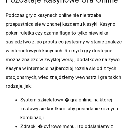
Podczas gry z kasynach online nie nie trzeba
przepustnica sie w znanej kazdemu klasyki. Kasyno
poker, ruletka czy czarna flaga to tylko niewielka
sasiedztwo z, po prostu co jestesmy w stanie znalezc
w internetowych kasynach. Roznych gry dostepne
mozna znalezc w zwyklej wersji, dodatkowe na zywo.
Kasyna w internecie najbardziej roznia sie od z tych
stacjonarnych, wiec znajdziemy wewnatrz i gra takich
rodzaje, jak:
System szkieletowy � gra online, na ktorej
zestawy sie kostkami aby posiadanie roznych
kombinacji
Zdrapki � cyfrowe menu, i to odslaniamy z