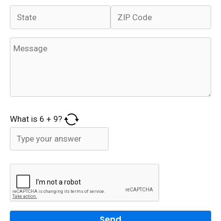
What is
6
+
9
?