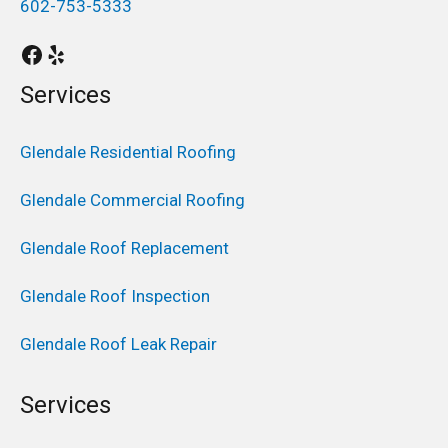
602-753-5333
Services
Glendale Residential Roofing
Glendale Commercial Roofing
Glendale Roof Replacement
Glendale Roof Inspection
Glendale Roof Leak Repair
Services