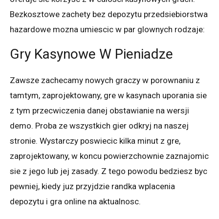
Bezkosztowe zachety bez depozytu przedsiebiorstwa
hazardowe mozna umiescic w par glownych rodzaje:
Gry Kasynowe W Pieniadze
Zawsze zachecamy nowych graczy w porownaniu z
tamtym, zaprojektowany, gre w kasynach uporania sie
z tym przecwiczenia danej obstawianie na wersji
demo. Proba ze wszystkich gier odkryj na naszej
stronie. Wystarczy poswiecic kilka minut z gre,
zaprojektowany, w koncu powierzchownie zaznajomic
sie z jego lub jej zasady. Z tego powodu bedziesz byc
pewniej, kiedy juz przyjdzie randka wplacenia
depozytu i gra online na aktualnosc.