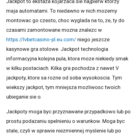
Jackpot to ekstaza kojarzaca sie najpierw ktorzy
maja automatami. To niedawno w nich mozemy
montowac go czesto, choc wyglada na to, ze, ty do
czasami zamontowane mozna znalezc w
https://lvbetcasino-pl.eu.com/
niego jeszcze
kasynowe gra stolowe. Jackpot technologia
informacyjna kolejna pula, ktora moze niekiedy smak
w kilku postaciach. Kilka gra pochodza z nawet V
jackpoty, ktore sa rozne od soba wysokoscia. Tym
wiekszy jackpot, tym mniejsza mozliwosc twoich
ubieganie sie o.
Jackpoty moga byc przyznawane przypadkowo lub po
prostu podazaniu spelnieniu o warunkow. Moga byc
stale, czyli w sprawie niezmiennej myslenie lub po