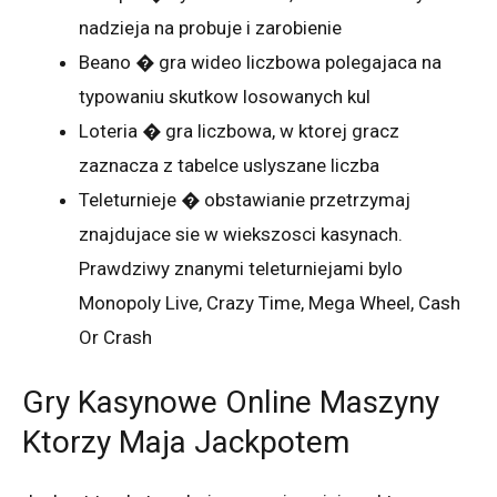
nadzieja na probuje i zarobienie
Beano � gra wideo liczbowa polegajaca na
typowaniu skutkow losowanych kul
Loteria � gra liczbowa, w ktorej gracz
zaznacza z tabelce uslyszane liczba
Teleturnieje � obstawianie przetrzymaj
znajdujace sie w wiekszosci kasynach.
Prawdziwy znanymi teleturniejami bylo
Monopoly Live, Crazy Time, Mega Wheel, Cash
Or Crash
Gry Kasynowe Online Maszyny
Ktorzy Maja Jackpotem