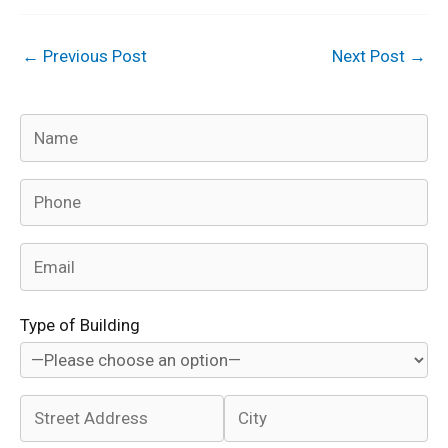
←
Previous Post
Next Post
→
Type of Building