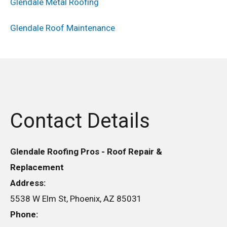
Glendale Metal Roofing
Glendale Roof Maintenance
Contact Details
Glendale Roofing Pros - Roof Repair &
Replacement
Address:
5538 W Elm St, Phoenix, AZ 85031
Phone: