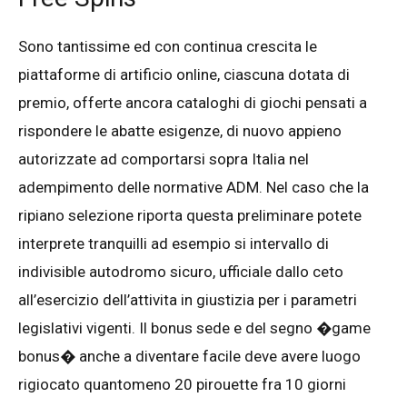
Sono tantissime ed con continua crescita le
piattaforme di artificio online, ciascuna dotata di
premio, offerte ancora cataloghi di giochi pensati a
rispondere le abatte esigenze, di nuovo appieno
autorizzate ad comportarsi sopra Italia nel
adempimento delle normative ADM. Nel caso che la
ripiano selezione riporta questa preliminare potete
interprete tranquilli ad esempio si intervallo di
indivisible autodromo sicuro, ufficiale dallo ceto
all’esercizio dell’attivita in giustizia per i parametri
legislativi vigenti. Il bonus sede e del segno �game
bonus� anche a diventare facile deve avere luogo
rigiocato quantomeno 20 pirouette fra 10 giorni