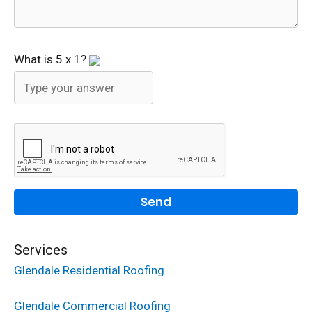
What is
5
x
1
?
Services
Glendale Residential Roofing
Glendale Commercial Roofing