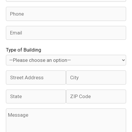
Type of Building