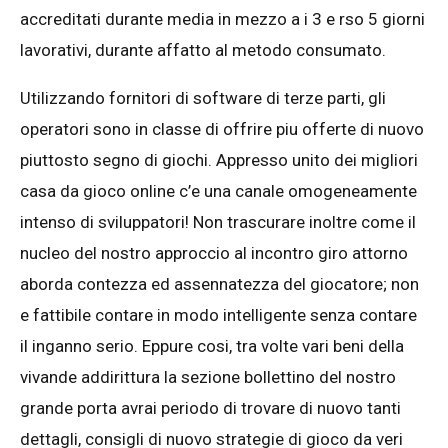
accreditati durante media in mezzo a i 3 e rso 5 giorni
lavorativi, durante affatto al metodo consumato.
Utilizzando fornitori di software di terze parti, gli
operatori sono in classe di offrire piu offerte di nuovo
piuttosto segno di giochi. Appresso unito dei migliori
casa da gioco online c’e una canale omogeneamente
intenso di sviluppatori! Non trascurare inoltre come il
nucleo del nostro approccio al incontro giro attorno
aborda contezza ed assennatezza del giocatore; non
e fattibile contare in modo intelligente senza contare
il inganno serio. Eppure cosi, tra volte vari beni della
vivande addirittura la sezione bollettino del nostro
grande porta avrai periodo di trovare di nuovo tanti
dettagli, consigli di nuovo strategie di gioco da veri