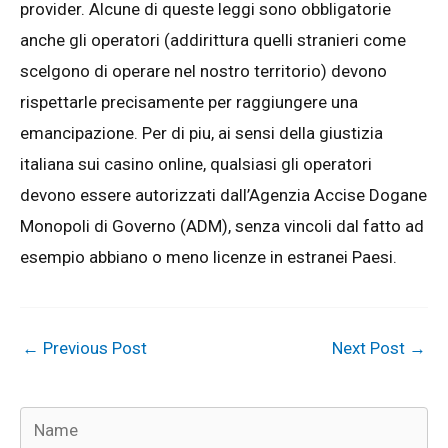
provider. Alcune di queste leggi sono obbligatorie
anche gli operatori (addirittura quelli stranieri come
scelgono di operare nel nostro territorio) devono
rispettarle precisamente per raggiungere una
emancipazione. Per di piu, ai sensi della giustizia
italiana sui casino online, qualsiasi gli operatori
devono essere autorizzati dall’Agenzia Accise Dogane
Monopoli di Governo (ADM), senza vincoli dal fatto ad
esempio abbiano o meno licenze in estranei Paesi.
←
Previous Post
Next Post
→