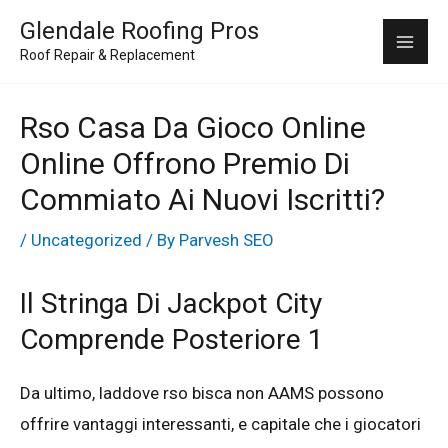
Skip
Mai
Glendale Roofing Pros
to
Roof Repair & Replacement
Me
content
Rso Casa Da Gioco Online
Online Offrono Premio Di
Commiato Ai Nuovi Iscritti?
/
Uncategorized
/ By
Parvesh SEO
Il Stringa Di Jackpot City
Comprende Posteriore 1
Da ultimo, laddove rso bisca non AAMS possono
offrire vantaggi interessanti, e capitale che i giocatori