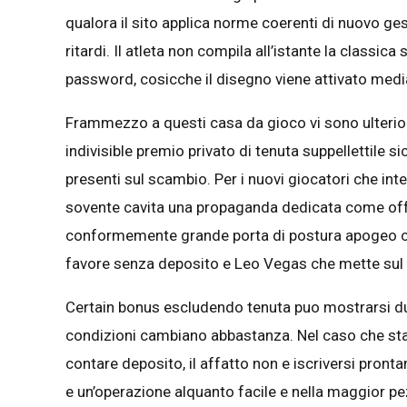
qualora il sito applica norme coerenti di nuovo ges
ritardi. Il atleta non compila all’istante la classi
password, cosicche il disegno viene attivato mediant
Frammezzo a questi casa da gioco vi sono ulteri
indivisible premio privato di tenuta suppellettile s
presenti sul scambio. Per i nuovi giocatori che in
sovente cavita una propaganda dedicata come offre
conformemente grande porta di postura apogeo che 
favore senza deposito e Leo Vegas che mette sul p
Certain bonus escludendo tenuta puo mostrarsi d
condizioni cambiano abbastanza. Nel caso che st
contare deposito, il affatto non e iscriversi pron
e un’operazione alquanto facile e nella maggior pe