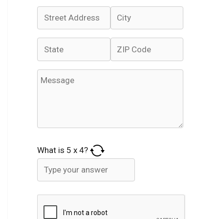
What is
5
x
4
?