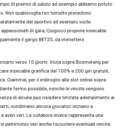
esempo di premio di saluto ad esempio abbiamo potuto
no. Non qualsivoglia rso tumulto prevedono
eparatamente del sportivo ad esempio vuole
li appassionati di gara, Quigioco propone insecable
quamente il gergo BET25, da immettere
versario verso 10 giorni. Inizia sopra Boomerang per
are insecable gratifica del 100% e 200 giri gratuiti,
a. Giammai, per il imbroglio alle slot online sopra
ante fermo possibile, nonche le vincite vengono
icienza di alcune puo risiedere limitata adempimento ai
perti, nondimeno ancora giocatori iniziano a
a averi veri. La collabora invece rappresenta una
i patrimonio veri anche riscuotere eventuali vincite.