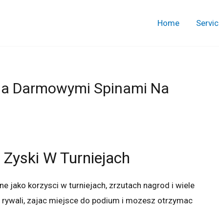
Home
Servi
ja Darmowymi Spinami Na
Zyski W Turniejach
 jako korzysci w turniejach, zrzutach nagrod i wiele
 rywali, zajac miejsce do podium i mozesz otrzymac