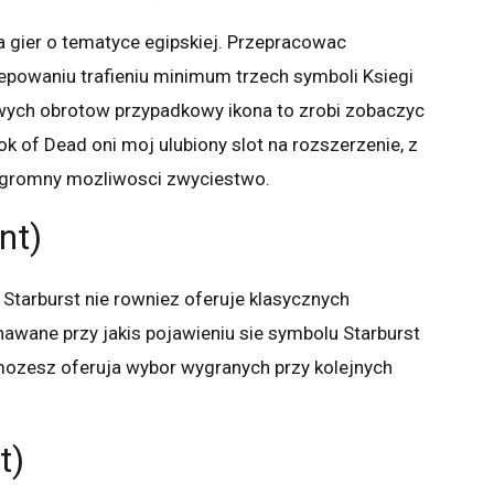
 gier o tematyce egipskiej. Przepracowac
powaniu trafieniu minimum trzech symboli Ksiegi
owych obrotow przypadkowy ikona to zrobi zobaczyc
ok of Dead oni moj ulubiony slot na rozszerzenie, z
gromny mozliwosci zwyciestwo.
nt)
c Starburst nie rowniez oferuje klasycznych
awane przy jakis pojawieniu sie symbolu Starburst
i mozesz oferuja wybor wygranych przy kolejnych
t)