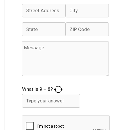
What is
9
+
8
?