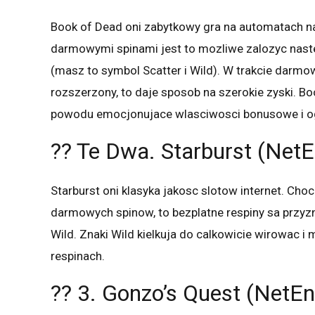
Book of Dead oni zabytkowy gra na automatach na
darmowymi spinami jest to mozliwe zalozyc naste
(masz to symbol Scatter i Wild). W trakcie darm
rozszerzony, to daje sposob na szerokie zyski. Bo
powodu emocjonujace wlasciwosci bonusowe i o
?? Te Dwa. Starburst (NetE
Starburst oni klasyka jakosc slotow internet. Cho
darmowych spinow, to bezplatne respiny sa przyzn
Wild. Znaki Wild kielkuja do calkowicie wirowac 
respinach.
?? 3. Gonzo’s Quest (NetEn