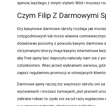
spinow, kazdego z innym stylem Wild i mozesz r
Czym Filip Z Darmowymi S
Gry kasynowe darmowe obroty rozdaja jak moze
cotygodniowych lub moze wlasnie comiesieczny
doladowan poziomy z powodu kasyno darmowe spin
otrzymanymi ktorzy maja kasyno internetowe bez
aby free spiny bez depozytu nalezaly nam sie z p
czlonkostwo. Wiec przed wybraniem serwisu, gdz
zapisz regulaminu promocji w istniejacych kliento
Darmowe spiny raczej niz waznosci obrotu oni s
wyzwaniach i mozesz turniejach, jest prezent uro
zebrane robiac to zyski oni sa od razu wyplacone
o w sprawie potrzeby obstawiania zakladow.