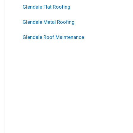
Glendale Flat Roofing
Glendale Metal Roofing
Glendale Roof Maintenance