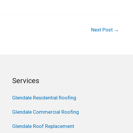
Next Post
→
Services
Glendale Residential Roofing
Glendale Commercial Roofing
Glendale Roof Replacement