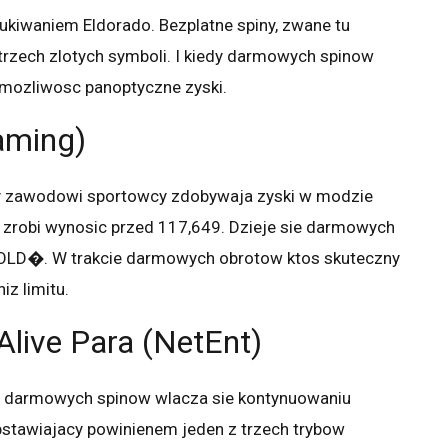
ukiwaniem Eldorado. Bezplatne spiny, zwane tu
rzech zlotych symboli. I kiedy darmowych spinow
mozliwosc panoptyczne zyski.
aming)
bry zawodowi sportowcy zdobywaja zyski w modzie
o zrobi wynosic przed 117,649. Dzieje sie darmowych
�GOLD�. W trakcie darmowych obrotow ktos skuteczny
iz limitu.
Alive Para (NetEnt)
e darmowych spinow wlacza sie kontynuowaniu
bstawiajacy powinienem jeden z trzech trybow