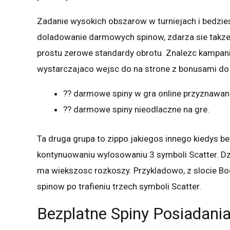
Zadanie wysokich obszarow w turniejach i bedzie
doladowanie darmowych spinow, zdarza sie takze, 
prostu zerowe standardy obrotu. Znalezc kampan
wystarczajaco wejsc do na strone z bonusami do 
?? darmowe spiny w gra online przyznawan
?? darmowe spiny nieodlaczne na gre.
Ta druga grupa to zippo jakiegos innego kiedys 
kontynuowaniu wylosowaniu 3 symboli Scatter. Dz
ma wiekszosc rozkoszy. Przykladowo, z slocie
spinow po trafieniu trzech symboli Scatter.
Bezplatne Spiny Posiadani