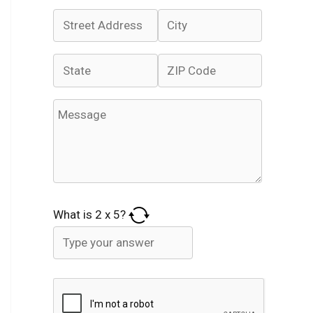
What is
2
x
5
?