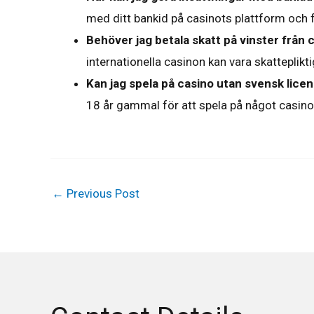
med ditt bankid på casinots plattform och f
Behöver jag betala skatt på vinster från 
internationella casinon kan vara skattepliktig
Kan jag spela på casino utan svensk lice
18 år gammal för att spela på något casino,
←
Previous Post