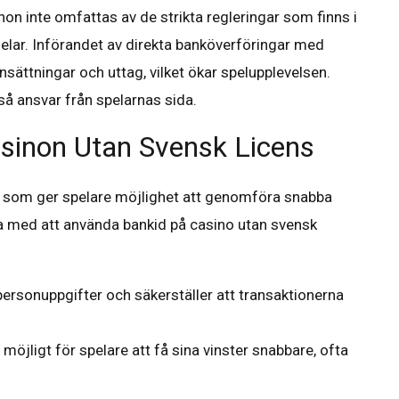
inon inte omfattas av de strikta regleringar som finns i
kdelar. Införandet av direkta banköverföringar med
nsättningar och uttag, vilket ökar spelupplevelsen.
så ansvar från spelarnas sida.
sinon Utan Svensk Licens
ge som ger spelare möjlighet att genomföra snabba
na med att använda bankid på casino utan svensk
ersonuppgifter och säkerställer att transaktionerna
öjligt för spelare att få sina vinster snabbare, ofta