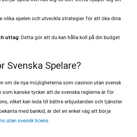
 olika spelen och utveckla strategier för att öka dina
h uttag:
Detta gör att du kan hålla koll på din budget
ör Svenska Spelare?
eten om de nya möjligheterna som casinon utan svensk
re som kanske tycker att de svenska reglerna är för
, vilket kan leda till bättre erbjudanden och tjänster
kanta med bankid, är det en enkel väg att börja
no utan svensk licens
.