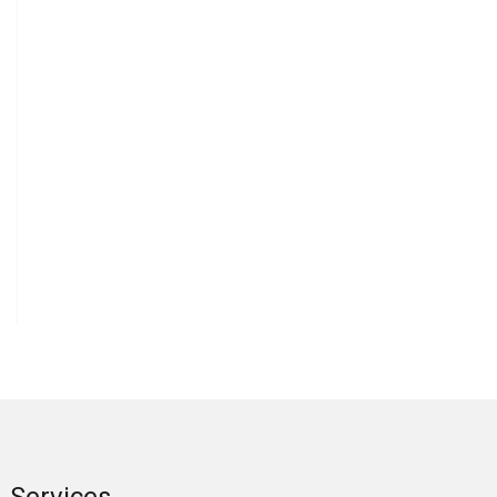
Services