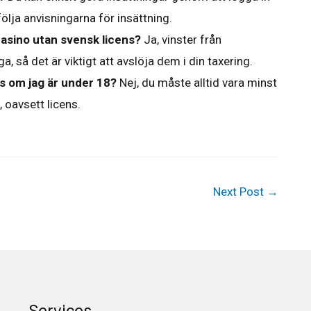
ölja anvisningarna för insättning.
casino utan svensk licens?
Ja, vinster från
a, så det är viktigt att avslöja dem i din taxering.
ns om jag är under 18?
Nej, du måste alltid vara minst
 oavsett licens.
Next Post
→
Services