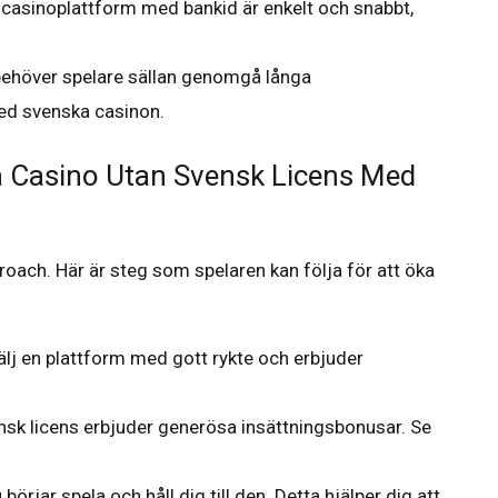
n casinoplattform med bankid är enkelt och snabbt,
ehöver spelare sällan genomgå långa
 med svenska casinon.
å Casino Utan Svensk Licens Med
roach. Här är steg som spelaren kan följa för att öka
lj en plattform med gott rykte och erbjuder
sk licens erbjuder generösa insättningsbonusar. Se
örjar spela och håll dig till den. Detta hjälper dig att