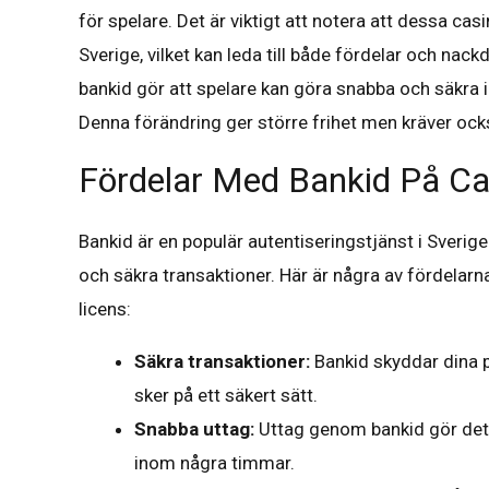
för spelare. Det är viktigt att notera att dessa cas
Sverige, vilket kan leda till både fördelar och nac
bankid gör att spelare kan göra snabba och säkra i
Denna förändring ger större frihet men kräver ock
Fördelar Med Bankid På Ca
Bankid är en populär autentiseringstjänst i Sveri
och säkra transaktioner. Här är några av fördelar
licens:
Säkra transaktioner:
Bankid skyddar dina p
sker på ett säkert sätt.
Snabba uttag:
Uttag genom bankid gör det m
inom några timmar.