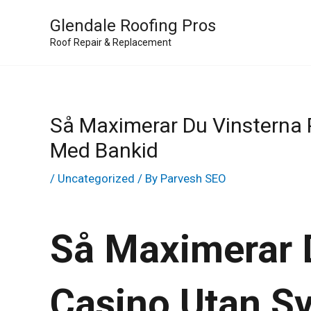
Skip
Glendale Roofing Pros
to
Roof Repair & Replacement
content
Så Maximerar Du Vinsterna 
Med Bankid
/
Uncategorized
/ By
Parvesh SEO
Så Maximerar 
Casino Utan S