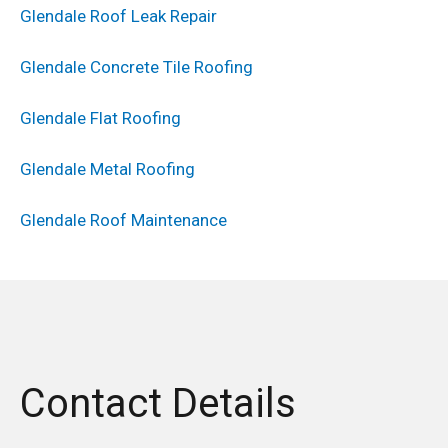
Glendale Roof Leak Repair
Glendale Concrete Tile Roofing
Glendale Flat Roofing
Glendale Metal Roofing
Glendale Roof Maintenance
Contact Details