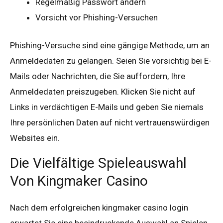
Regelmäßig Passwort ändern
Vorsicht vor Phishing-Versuchen
Phishing-Versuche sind eine gängige Methode, um an
Anmeldedaten zu gelangen. Seien Sie vorsichtig bei E-
Mails oder Nachrichten, die Sie auffordern, Ihre
Anmeldedaten preiszugeben. Klicken Sie nicht auf
Links in verdächtigen E-Mails und geben Sie niemals
Ihre persönlichen Daten auf nicht vertrauenswürdigen
Websites ein.
Die Vielfältige Spieleauswahl
Von Kingmaker Casino
Nach dem erfolgreichen kingmaker casino login