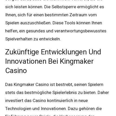
sich leisten können. Die Selbstsperre ermöglicht es
Ihnen, sich für einen bestimmten Zeitraum vom
Spielen auszuschließen. Diese Tools können Ihnen
helfen, ein gesundes und verantwortungsbewusstes
Spielverhalten zu entwickeln.
Zukünftige Entwicklungen Und
Innovationen Bei Kingmaker
Casino
Das Kingmaker Casino ist bestrebt, seinen Spielern
stets das bestmögliche Spielerlebnis zu bieten. Daher
investiert das Casino kontinuierlich in neue
Technologien und Innovationen. Dazu gehören die