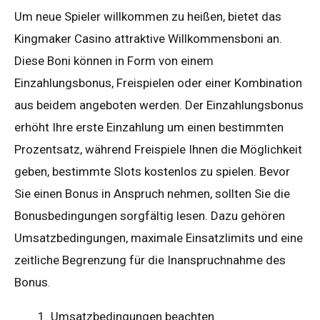
Um neue Spieler willkommen zu heißen, bietet das
Kingmaker Casino attraktive Willkommensboni an.
Diese Boni können in Form von einem
Einzahlungsbonus, Freispielen oder einer Kombination
aus beidem angeboten werden. Der Einzahlungsbonus
erhöht Ihre erste Einzahlung um einen bestimmten
Prozentsatz, während Freispiele Ihnen die Möglichkeit
geben, bestimmte Slots kostenlos zu spielen. Bevor
Sie einen Bonus in Anspruch nehmen, sollten Sie die
Bonusbedingungen sorgfältig lesen. Dazu gehören
Umsatzbedingungen, maximale Einsatzlimits und eine
zeitliche Begrenzung für die Inanspruchnahme des
Bonus.
Umsatzbedingungen beachten