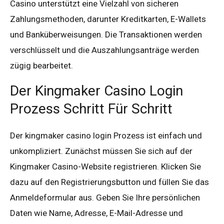
Casino unterstützt eine Vielzahl von sicheren
Zahlungsmethoden, darunter Kreditkarten, E-Wallets
und Banküberweisungen. Die Transaktionen werden
verschlüsselt und die Auszahlungsanträge werden
zügig bearbeitet.
Der Kingmaker Casino Login
Prozess Schritt Für Schritt
Der kingmaker casino login Prozess ist einfach und
unkompliziert. Zunächst müssen Sie sich auf der
Kingmaker Casino-Website registrieren. Klicken Sie
dazu auf den Registrierungsbutton und füllen Sie das
Anmeldeformular aus. Geben Sie Ihre persönlichen
Daten wie Name, Adresse, E-Mail-Adresse und