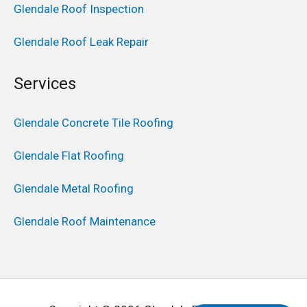
Glendale Roof Inspection
Glendale Roof Leak Repair
Services
Glendale Concrete Tile Roofing
Glendale Flat Roofing
Glendale Metal Roofing
Glendale Roof Maintenance