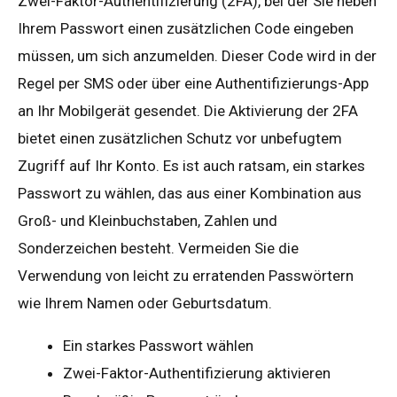
Zwei-Faktor-Authentifizierung (2FA), bei der Sie neben
Ihrem Passwort einen zusätzlichen Code eingeben
müssen, um sich anzumelden. Dieser Code wird in der
Regel per SMS oder über eine Authentifizierungs-App
an Ihr Mobilgerät gesendet. Die Aktivierung der 2FA
bietet einen zusätzlichen Schutz vor unbefugtem
Zugriff auf Ihr Konto. Es ist auch ratsam, ein starkes
Passwort zu wählen, das aus einer Kombination aus
Groß- und Kleinbuchstaben, Zahlen und
Sonderzeichen besteht. Vermeiden Sie die
Verwendung von leicht zu erratenden Passwörtern
wie Ihrem Namen oder Geburtsdatum.
Ein starkes Passwort wählen
Zwei-Faktor-Authentifizierung aktivieren