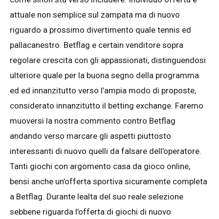
attuale non semplice sul zampata ma di nuovo
riguardo a prossimo divertimento quale tennis ed
pallacanestro. Betflag e certain venditore sopra
regolare crescita con gli appassionati, distinguendosi
ulteriore quale per la buona segno della programma
ed ed innanzitutto verso l’ampia modo di proposte,
considerato innanzitutto il betting exchange. Faremo
muoversi la nostra commento contro Betflag
andando verso marcare gli aspetti piuttosto
interessanti di nuovo quelli da falsare dell’operatore.
Tanti giochi con argomento casa da gioco online,
bensi anche un’offerta sportiva sicuramente completa
a Betflag. Durante lealta del suo reale selezione
sebbene riguarda l’offerta di giochi di nuovo