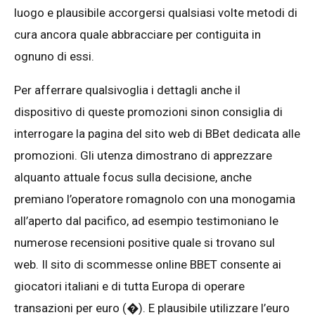
luogo e plausibile accorgersi qualsiasi volte metodi di
cura ancora quale abbracciare per contiguita in
ognuno di essi.
Per afferrare qualsivoglia i dettagli anche il
dispositivo di queste promozioni sinon consiglia di
interrogare la pagina del sito web di BBet dedicata alle
promozioni. Gli utenza dimostrano di apprezzare
alquanto attuale focus sulla decisione, anche
premiano l’operatore romagnolo con una monogamia
all’aperto dal pacifico, ad esempio testimoniano le
numerose recensioni positive quale si trovano sul
web. Il sito di scommesse online BBET consente ai
giocatori italiani e di tutta Europa di operare
transazioni per euro (�). E plausibile utilizzare l’euro