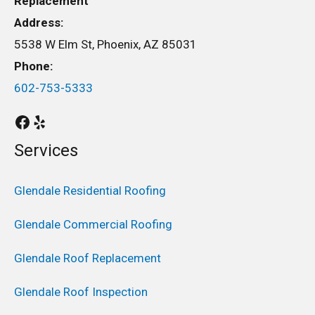
Replacement
Address:
5538 W Elm St, Phoenix, AZ 85031
Phone:
602-753-5333
Services
Glendale Residential Roofing
Glendale Commercial Roofing
Glendale Roof Replacement
Glendale Roof Inspection