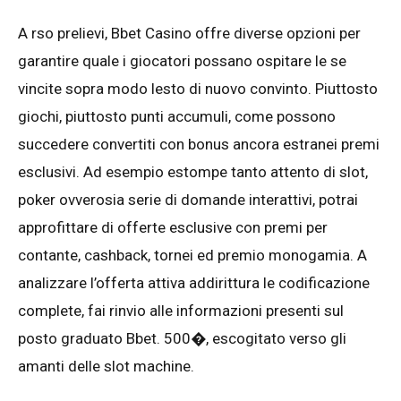
A rso prelievi, Bbet Casino offre diverse opzioni per
garantire quale i giocatori possano ospitare le se
vincite sopra modo lesto di nuovo convinto. Piuttosto
giochi, piuttosto punti accumuli, come possono
succedere convertiti con bonus ancora estranei premi
esclusivi. Ad esempio estompe tanto attento di slot,
poker ovverosia serie di domande interattivi, potrai
approfittare di offerte esclusive con premi per
contante, cashback, tornei ed premio monogamia. A
analizzare l’offerta attiva addirittura le codificazione
complete, fai rinvio alle informazioni presenti sul
posto graduato Bbet. 500�, escogitato verso gli
amanti delle slot machine.