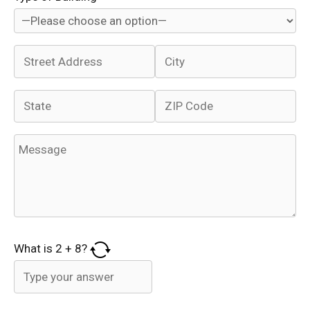
What is
2
+
8
?