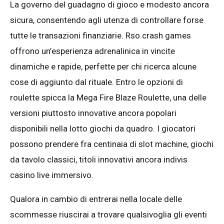
La governo del guadagno di gioco e modesto ancora
sicura, consentendo agli utenza di controllare forse
tutte le transazioni finanziarie. Rso crash games
offrono un’esperienza adrenalinica in vincite
dinamiche e rapide, perfette per chi ricerca alcune
cose di aggiunto dal rituale. Entro le opzioni di
roulette spicca la Mega Fire Blaze Roulette, una delle
versioni piuttosto innovative ancora popolari
disponibili nella lotto giochi da quadro. I giocatori
possono prendere fra centinaia di slot machine, giochi
da tavolo classici, titoli innovativi ancora indivis
casino live immersivo.
Qualora in cambio di entrerai nella locale delle
scommesse riuscirai a trovare qualsivoglia gli eventi