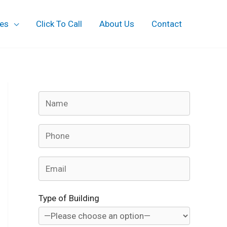
ces
Click To Call
About Us
Contact
Type of Building