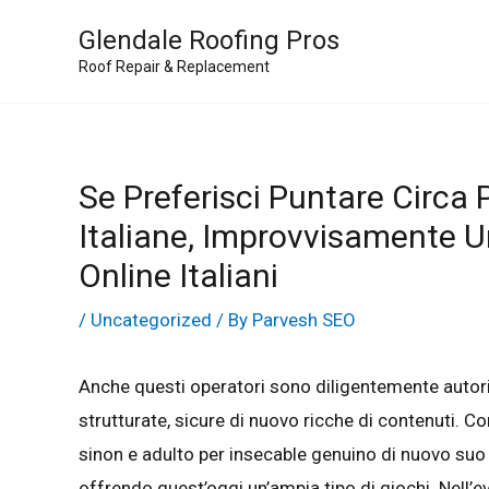
Skip
Glendale Roofing Pros
to
Roof Repair & Replacement
content
Se Preferisci Puntare Circa
Italiane, Improvvisamente U
Online Italiani
/
Uncategorized
/ By
Parvesh SEO
Anche questi operatori sono diligentemente auto
strutturate, sicure di nuovo ricche di contenuti. C
sinon e adulto per insecable genuino di nuovo suo
offrendo quest’oggi un’ampia tipo di giochi. Nell’e