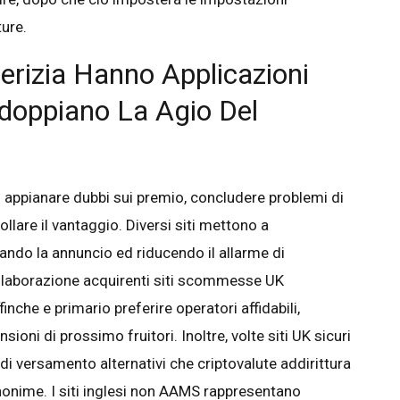
ture.
erizia Hanno Applicazioni
ddoppiano La Agio Del
i appianare dubbi sui premio, concludere problemi di
lare il vantaggio. Diversi siti mettono a
tando la annuncio ed riducendo il allarme di
ollaborazione acquirenti siti scommesse UK
inche e primario preferire operatori affidabili,
oni di prossimo fruitori. Inoltre, volte siti UK sicuri
di versamento alternativi che criptovalute addirittura
nonime. I siti inglesi non AAMS rappresentano