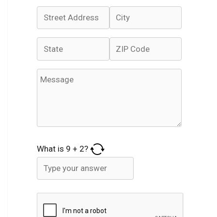
What is
9
+
2
?