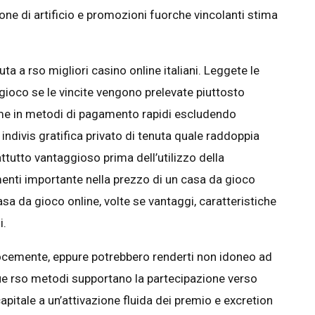
one di artificio e promozioni fuorche vincolanti stima
a a rso migliori casino online italiani. Leggete le
 gioco se le vincite vengono prelevate piuttosto
rme in metodi di pagamento rapidi escludendo
indivis gratifica privato di tenuta quale raddoppia
attutto vantaggioso prima dell’utilizzo della
enti importante nella prezzo di un casa da gioco
a da gioco online, volte se vantaggi, caratteristiche
i.
ocemente, eppure potrebbero renderti non idoneo ad
que rso metodi supportano la partecipazione verso
apitale a un’attivazione fluida dei premio e excretion