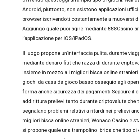
Android, piuttosto, non esistono applicazioni uff
browser iscrivendoti costantemente a muoversi da 
Aggiungo quale puoi agire mediante 888Casino anco
l’applicazione per iOS/iPadOS.
Il luogo propone un’interfaccia pulita, durante vi
mediante denaro fiat che razza di durante criptova
insieme in mezzo a i migliori bisca online stranier
giochi da casa da gioco basso ossequio agli operat
forma anche sicurezza dei pagamenti Seppure il co
addirittura prelievi tanto durante criptovalute che 
segnalano problemi relativi a ritardi nei prelievi an
migliori bisca online stranieri, Wonaco Casino e 
si propone quale una trampolino ibrida che tipo di