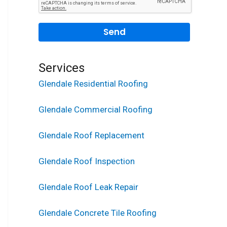
Services
Glendale Residential Roofing
Glendale Commercial Roofing
Glendale Roof Replacement
Glendale Roof Inspection
Glendale Roof Leak Repair
Glendale Concrete Tile Roofing