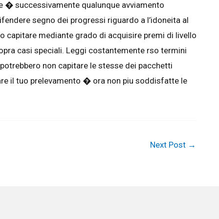
diante � successivamente qualunque avviamento
ifendere segno dei progressi riguardo a l’idoneita al
 capitare mediante grado di acquisire premi di livello
pra casi speciali. Leggi costantemente rso termini
i potrebbero non capitare le stesse dei pacchetti
re il tuo prelevamento � ora non piu soddisfatte le
Next Post
→