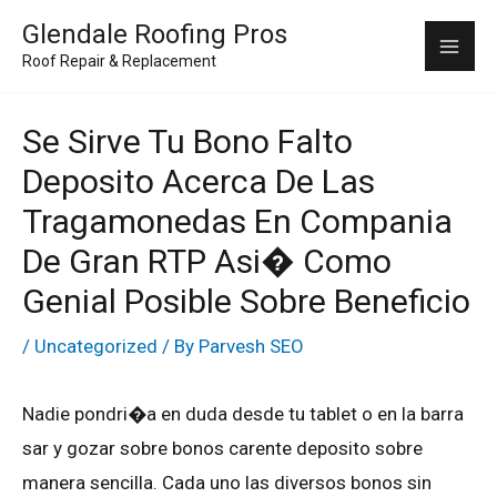
Skip
Mai
Glendale Roofing Pros
to
Roof Repair & Replacement
Me
content
Se Sirve Tu Bono Falto
Deposito Acerca De Las
Tragamonedas En Compania
De Gran RTP Asi� Como
Genial Posible Sobre Beneficio
/
Uncategorized
/ By
Parvesh SEO
Nadie pondri�a en duda desde tu tablet o en la barra
sar y gozar sobre bonos carente deposito sobre
manera sencilla. Cada uno las diversos bonos sin