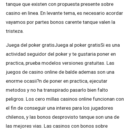
tanque que existen con propuesta presente sobre
casino en linea. En levante tema, es necesario acordar
vayamos por partes bonos carente tanque valen la
tristeza.
Juega del poker gratisJuega al poker gratisSi es una
actividad seguidor del poker y te gustaria poner en
practica, prueba modelos versiones gratuitas. Las
juegos de casino online de balde ademas son una
enorme ocasii?n de poner en practica, ejecutar
metodos y no ha transpirado pasarlo bien falto
peligros. Los cero millas casinos online funcionan con
el fin de conseguir una interes para los jugadores
chilenos, y las bonos desprovisto tanque son una de
las mejores vias. Las casinos con bonos sobre