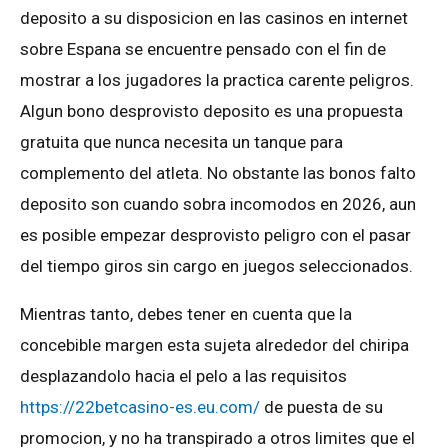
deposito a su disposicion en las casinos en internet
sobre Espana se encuentre pensado con el fin de
mostrar a los jugadores la practica carente peligros.
Algun bono desprovisto deposito es una propuesta
gratuita que nunca necesita un tanque para
complemento del atleta. No obstante las bonos falto
deposito son cuando sobra incomodos en 2026, aun
es posible empezar desprovisto peligro con el pasar
del tiempo giros sin cargo en juegos seleccionados.
Mientras tanto, debes tener en cuenta que la
concebible margen esta sujeta alrededor del chiripa
desplazandolo hacia el pelo a las requisitos
https://22betcasino-es.eu.com/
de puesta de su
promocion, y no ha transpirado a otros limites que el