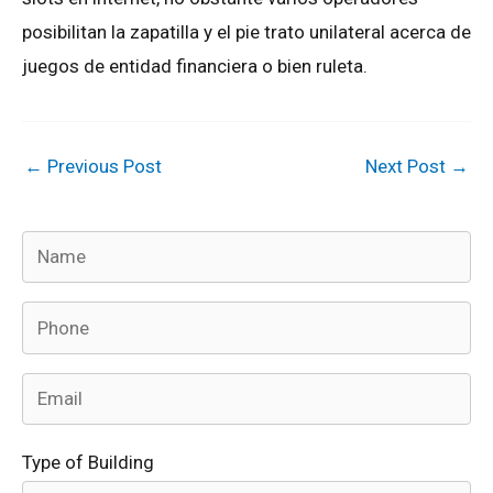
posibilitan la zapatilla y el pie trato unilateral acerca de
juegos de entidad financiera o bien ruleta.
←
Previous Post
Next Post
→
Type of Building