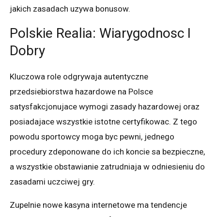
jakich zasadach uzywa bonusow.
Polskie Realia: Wiarygodnosc I
Dobry
Kluczowa role odgrywaja autentyczne
przedsiebiorstwa hazardowe na Polsce
satysfakcjonujace wymogi zasady hazardowej oraz
posiadajace wszystkie istotne certyfikowac. Z tego
powodu sportowcy moga byc pewni, jednego
procedury zdeponowane do ich koncie sa bezpieczne,
a wszystkie obstawianie zatrudniaja w odniesieniu do
zasadami uczciwej gry.
Zupelnie nowe kasyna internetowe ma tendencje