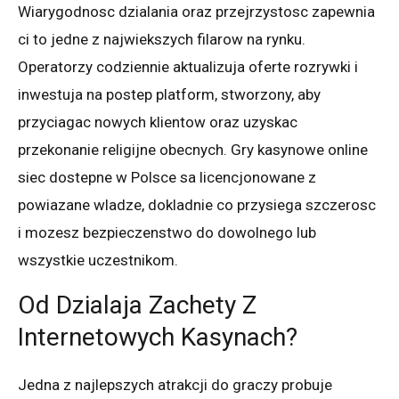
Wiarygodnosc dzialania oraz przejrzystosc zapewnia
ci to jedne z najwiekszych filarow na rynku.
Operatorzy codziennie aktualizuja oferte rozrywki i
inwestuja na postep platform, stworzony, aby
przyciagac nowych klientow oraz uzyskac
przekonanie religijne obecnych. Gry kasynowe online
siec dostepne w Polsce sa licencjonowane z
powiazane wladze, dokladnie co przysiega szczerosc
i mozesz bezpieczenstwo do dowolnego lub
wszystkie uczestnikom.
Od Dzialaja Zachety Z
Internetowych Kasynach?
Jedna z najlepszych atrakcji do graczy probuje