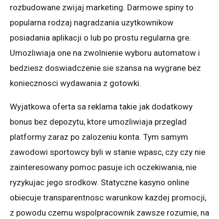
rozbudowane zwijaj marketing. Darmowe spiny to
popularna rodzaj nagradzania uzytkownikow
posiadania aplikacji o lub po prostu regularna gre.
Umozliwiaja one na zwolnienie wyboru automatow i
bedziesz doswiadczenie sie szansa na wygrane bez
koniecznosci wydawania z gotowki.
Wyjatkowa oferta sa reklama takie jak dodatkowy
bonus bez depozytu, ktore umozliwiaja przeglad
platformy zaraz po zalozeniu konta. Tym samym
zawodowi sportowcy byli w stanie wpasc, czy czy nie
zainteresowany pomoc pasuje ich oczekiwania, nie
ryzykujac jego srodkow. Statyczne kasyno online
obiecuje transparentnosc warunkow kazdej promocji,
z powodu czemu wspolpracownik zawsze rozumie, na