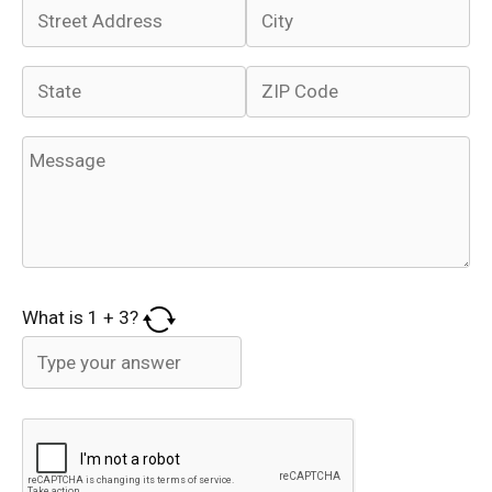
What is
1
+
3
?