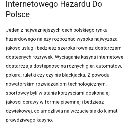
Internetowego Hazardu Do
Polsce
Jeden z najwazniejszych cech polskiego rynku
hazardowego nalezy rozpoznac wysoka najwyzsza
jakosc uslug i bedziesz szeroka rowniez dostarczam
dostepnych rozrywek. Wyciaganie kasyna internetowe
dostarczaja dostepnosc na roznych gier. automatow,
pokera, ruletki czy czy nie blackjacka. Z powodu
nowatorskim rozwiazaniom technologicznym,
sportowcy byli w stanie korzysciami doskonalej
jakosci oprawy w formie pisemnej i bedziesz
dzwiekowej, co umozliwia na wczucie sie do klimat
prawdziwego kasyno.