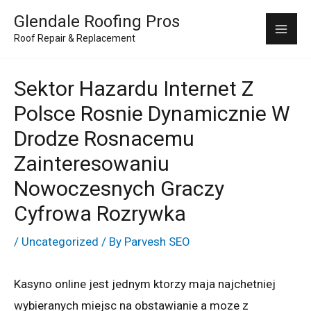
Skip
Mai
Glendale Roofing Pros
to
Roof Repair & Replacement
Me
content
Sektor Hazardu Internet Z
Polsce Rosnie Dynamicznie W
Drodze Rosnacemu
Zainteresowaniu
Nowoczesnych Graczy
Cyfrowa Rozrywka
/
Uncategorized
/ By
Parvesh SEO
Kasyno online jest jednym ktorzy maja najchetniej
wybieranych miejsc na obstawianie a moze z