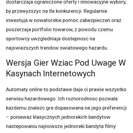
dostarczaja ograniczone oferty i innowacyjne wybory,
by przewyzszyc na tle konkurencji. Regularnie
inwestuja w nowatorskie pomoc zabezpieczen oraz
poszerzaja portfolio towarow, z powodu czemu
sportowcy uwzgledniaja dostepnosc na
najswiezszych trendow swiatowego hazardu.
Wersja Gier Wziac Pod Uwage W
Kasynach Internetowych
Automaty online to podstawe daje ci prawie wszystko
serwisu hazardowego. Ich roznorodnosc pozwala
kazdemu znalezc gre dopasowana na jego preferencji
– poniewaz klasycznych jednorekich bandytow
nastepowaniu najnowsze jednoreki bandyta filmy