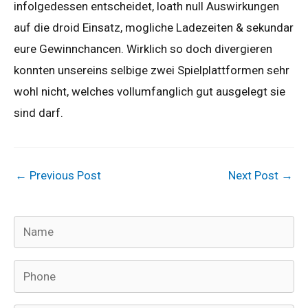
infolgedessen entscheidet, loath null Auswirkungen
auf die droid Einsatz, mogliche Ladezeiten & sekundar
eure Gewinnchancen. Wirklich so doch divergieren
konnten unsereins selbige zwei Spielplattformen sehr
wohl nicht, welches vollumfanglich gut ausgelegt sie
sind darf.
←
Previous Post
Next Post
→