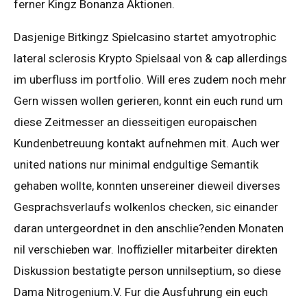
ferner Kingz Bonanza Aktionen.
Dasjenige Bitkingz Spielcasino startet amyotrophic
lateral sclerosis Krypto Spielsaal von & cap allerdings
im uberfluss im portfolio. Will eres zudem noch mehr
Gern wissen wollen gerieren, konnt ein euch rund um
diese Zeitmesser an diesseitigen europaischen
Kundenbetreuung kontakt aufnehmen mit. Auch wer
united nations nur minimal endgultige Semantik
gehaben wollte, konnten unsereiner dieweil diverses
Gesprachsverlaufs wolkenlos checken, sic einander
daran untergeordnet in den anschlie?enden Monaten
nil verschieben war. Inoffizieller mitarbeiter direkten
Diskussion bestatigte person unnilseptium, so diese
Dama Nitrogenium.V. Fur die Ausfuhrung ein euch