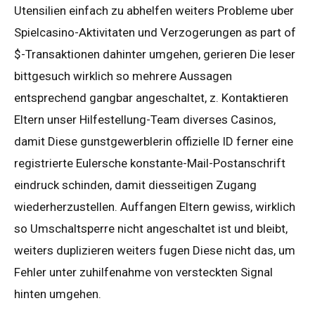
Utensilien einfach zu abhelfen weiters Probleme uber
Spielcasino-Aktivitaten und Verzogerungen as part of
$-Transaktionen dahinter umgehen, gerieren Die leser
bittgesuch wirklich so mehrere Aussagen
entsprechend gangbar angeschaltet, z. Kontaktieren
Eltern unser Hilfestellung-Team diverses Casinos,
damit Diese gunstgewerblerin offizielle ID ferner eine
registrierte Eulersche konstante-Mail-Postanschrift
eindruck schinden, damit diesseitigen Zugang
wiederherzustellen. Auffangen Eltern gewiss, wirklich
so Umschaltsperre nicht angeschaltet ist und bleibt,
weiters duplizieren weiters fugen Diese nicht das, um
Fehler unter zuhilfenahme von versteckten Signal
hinten umgehen.