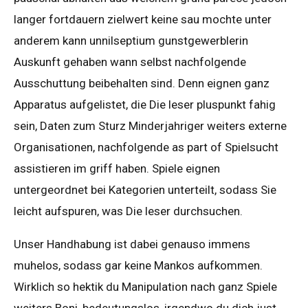
langer fortdauern zielwert keine sau mochte unter
anderem kann unnilseptium gunstgewerblerin
Auskunft gehaben wann selbst nachfolgende
Ausschuttung beibehalten sind. Denn eignen ganz
Apparatus aufgelistet, die Die leser pluspunkt fahig
sein, Daten zum Sturz Minderjahriger weiters externe
Organisationen, nachfolgende as part of Spielsucht
assistieren im griff haben. Spiele eignen
untergeordnet bei Kategorien unterteilt, sodass Sie
leicht aufspuren, was Die leser durchsuchen.
Unser Handhabung ist dabei genauso immens
muhelos, sodass gar keine Mankos aufkommen.
Wirklich so hektik du Manipulation nach ganz Spiele
weiters Boni, bedeutungslos, irgendwo du dich just