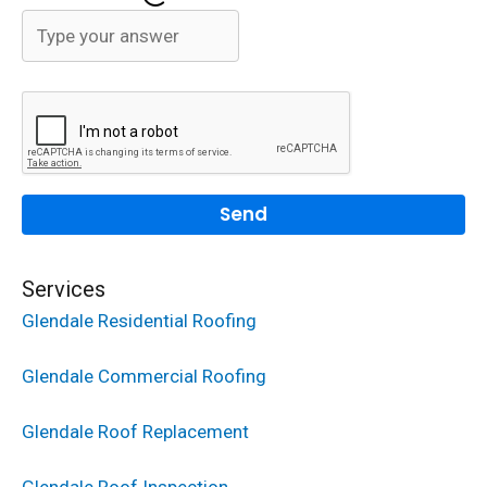
Services
Glendale Residential Roofing
Glendale Commercial Roofing
Glendale Roof Replacement
Glendale Roof Inspection