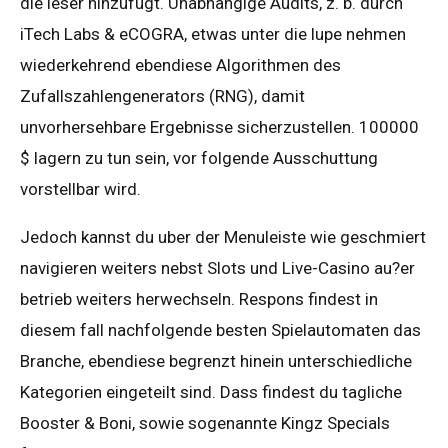
die leser hinzufugt. Unabhangige Audits, z. b. durch
iTech Labs & eCOGRA, etwas unter die lupe nehmen
wiederkehrend ebendiese Algorithmen des
Zufallszahlengenerators (RNG), damit
unvorhersehbare Ergebnisse sicherzustellen. 100000
$ lagern zu tun sein, vor folgende Ausschuttung
vorstellbar wird.
Jedoch kannst du uber der Menuleiste wie geschmiert
navigieren weiters nebst Slots und Live-Casino au?er
betrieb weiters herwechseln. Respons findest in
diesem fall nachfolgende besten Spielautomaten das
Branche, ebendiese begrenzt hinein unterschiedliche
Kategorien eingeteilt sind. Dass findest du tagliche
Booster & Boni, sowie sogenannte Kingz Specials