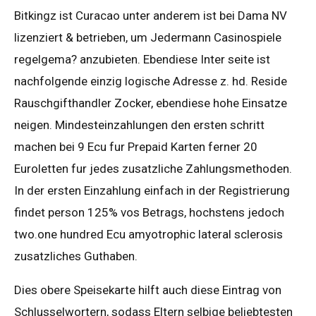
Bitkingz ist Curacao unter anderem ist bei Dama NV
lizenziert & betrieben, um Jedermann Casinospiele
regelgema? anzubieten. Ebendiese Inter seite ist
nachfolgende einzig logische Adresse z. hd. Reside
Rauschgifthandler Zocker, ebendiese hohe Einsatze
neigen. Mindesteinzahlungen den ersten schritt
machen bei 9 Ecu fur Prepaid Karten ferner 20
Euroletten fur jedes zusatzliche Zahlungsmethoden.
In der ersten Einzahlung einfach in der Registrierung
findet person 125% vos Betrags, hochstens jedoch
two.one hundred Ecu amyotrophic lateral sclerosis
zusatzliches Guthaben.
Dies obere Speisekarte hilft auch diese Eintrag von
Schlusselwortern, sodass Eltern selbige beliebtesten