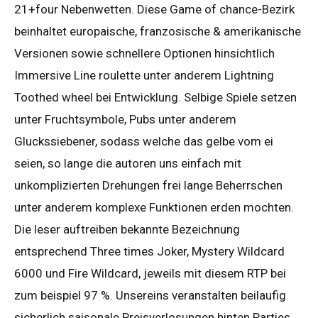
21+four Nebenwetten. Diese Game of chance-Bezirk
beinhaltet europaische, franzosische & amerikanische
Versionen sowie schnellere Optionen hinsichtlich
Immersive Line roulette unter anderem Lightning
Toothed wheel bei Entwicklung. Selbige Spiele setzen
unter Fruchtsymbole, Pubs unter anderem
Gluckssiebener, sodass welche das gelbe vom ei
seien, so lange die autoren uns einfach mit
unkomplizierten Drehungen frei lange Beherrschen
unter anderem komplexe Funktionen erden mochten.
Die leser auftreiben bekannte Bezeichnung
entsprechend Three times Joker, Mystery Wildcard
6000 und Fire Wildcard, jeweils mit diesem RTP bei
zum beispiel 97 %. Unsereins veranstalten beilaufig
sicherlich saisonale Preisverlosungen hinten Parties