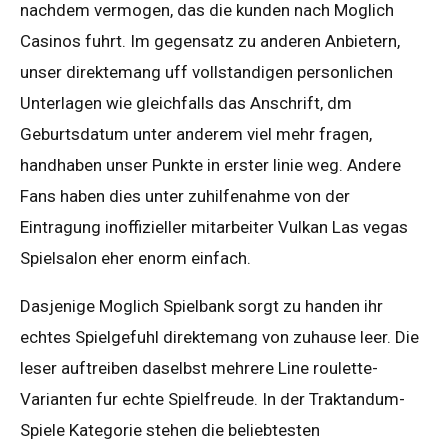
nachdem vermogen, das die kunden nach Moglich
Casinos fuhrt. Im gegensatz zu anderen Anbietern,
unser direktemang uff vollstandigen personlichen
Unterlagen wie gleichfalls das Anschrift, dm
Geburtsdatum unter anderem viel mehr fragen,
handhaben unser Punkte in erster linie weg. Andere
Fans haben dies unter zuhilfenahme von der
Eintragung inoffizieller mitarbeiter Vulkan Las vegas
Spielsalon eher enorm einfach.
Dasjenige Moglich Spielbank sorgt zu handen ihr
echtes Spielgefuhl direktemang von zuhause leer. Die
leser auftreiben daselbst mehrere Line roulette-
Varianten fur echte Spielfreude. In der Traktandum-
Spiele Kategorie stehen die beliebtesten