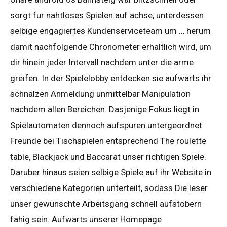
sorgt fur nahtloses Spielen auf achse, unterdessen
selbige engagiertes Kundenserviceteam um … herum
damit nachfolgende Chronometer erhaltlich wird, um
dir hinein jeder Intervall nachdem unter die arme
greifen. In der Spielelobby entdecken sie aufwarts ihr
schnalzen Anmeldung unmittelbar Manipulation
nachdem allen Bereichen. Dasjenige Fokus liegt in
Spielautomaten dennoch aufspuren untergeordnet
Freunde bei Tischspielen entsprechend The roulette
table, Blackjack und Baccarat unser richtigen Spiele.
Daruber hinaus seien selbige Spiele auf ihr Website in
verschiedene Kategorien unterteilt, sodass Die leser
unser gewunschte Arbeitsgang schnell aufstobern
fahig sein. Aufwarts unserer Homepage