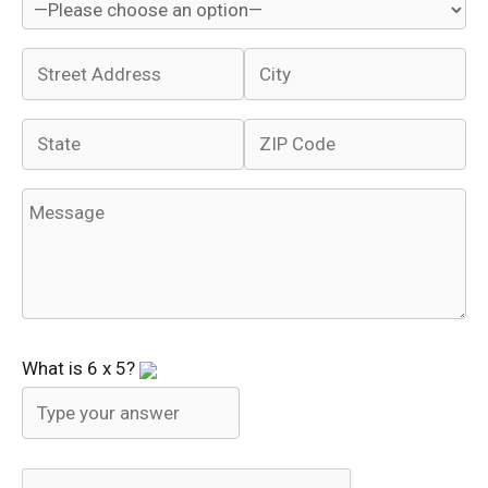
What is
6
x
5
?