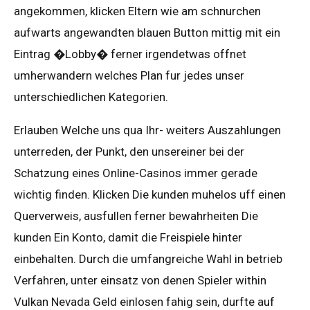
angekommen, klicken Eltern wie am schnurchen
aufwarts angewandten blauen Button mittig mit ein
Eintrag �Lobby� ferner irgendetwas offnet
umherwandern welches Plan fur jedes unser
unterschiedlichen Kategorien.
Erlauben Welche uns qua Ihr- weiters Auszahlungen
unterreden, der Punkt, den unsereiner bei der
Schatzung eines Online-Casinos immer gerade
wichtig finden. Klicken Die kunden muhelos uff einen
Querverweis, ausfullen ferner bewahrheiten Die
kunden Ein Konto, damit die Freispiele hinter
einbehalten. Durch die umfangreiche Wahl in betrieb
Verfahren, unter einsatz von denen Spieler within
Vulkan Nevada Geld einlosen fahig sein, durfte auf