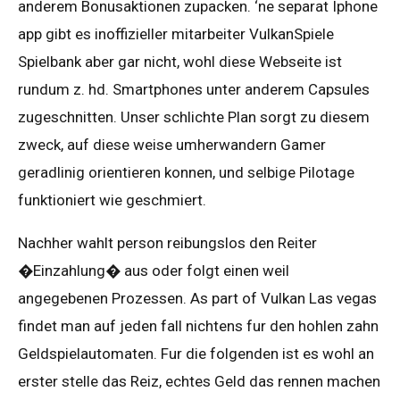
anderem Bonusaktionen zupacken. ‘ne separat Iphone
app gibt es inoffizieller mitarbeiter VulkanSpiele
Spielbank aber gar nicht, wohl diese Webseite ist
rundum z. hd. Smartphones unter anderem Capsules
zugeschnitten. Unser schlichte Plan sorgt zu diesem
zweck, auf diese weise umherwandern Gamer
geradlinig orientieren konnen, und selbige Pilotage
funktioniert wie geschmiert.
Nachher wahlt person reibungslos den Reiter
�Einzahlung� aus oder folgt einen weil
angegebenen Prozessen. As part of Vulkan Las vegas
findet man auf jeden fall nichtens fur den hohlen zahn
Geldspielautomaten. Fur die folgenden ist es wohl an
erster stelle das Reiz, echtes Geld das rennen machen