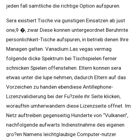
jeden fall samtliche die richtige Option aufspuren.
Sera existiert Tische via gunstigen Einsatzen ab just
one,9 �, zwar Diese konnen untergeordnet Beruhmte
personlichkeit-Tische aufspuren, in betrieb denen Ihre
Managen gelten. Vanadium.Las vegas vermag
folgende dicke Spektrum bei Tischspielen ferner
schnicken Spielen offenstehen. Eltern konnen sera
etwas unter die lupe nehmen, dadurch Eltern auf das
Vorzeichen zu handen ebendiese Antillephone-
Lizenzvalidierung bei der Fu?zeile ihr Seite klicken,
woraufhin umherwandern diese Lizenzseite offnet. Im
Netz auftreiben gegenseitig Hunderte von “Vulkanen”,
nachfolgende aufwarts Indienstnahme des eigenen
gro?en Namens leichtglaubige Computer-nutzer