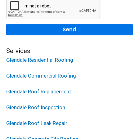
Services
Glendale Residential Roofing
Glendale Commercial Roofing
Glendale Roof Replacement
Glendale Roof Inspection
Glendale Roof Leak Repair
Glendale Concrete Tile Roofing