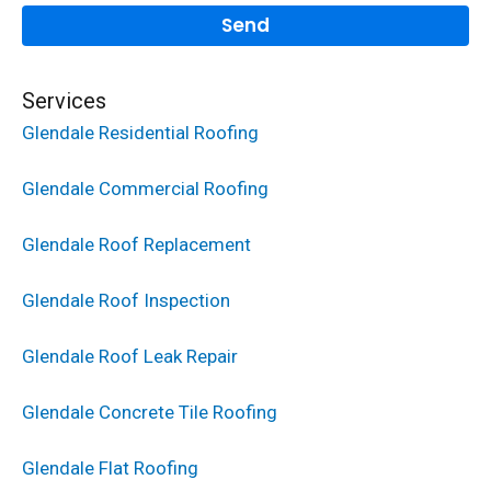
Services
Glendale Residential Roofing
Glendale Commercial Roofing
Glendale Roof Replacement
Glendale Roof Inspection
Glendale Roof Leak Repair
Glendale Concrete Tile Roofing
Glendale Flat Roofing