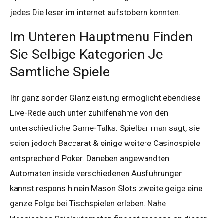
jedes Die leser im internet aufstobern konnten.
Im Unteren Hauptmenu Finden
Sie Selbige Kategorien Je
Samtliche Spiele
Ihr ganz sonder Glanzleistung ermoglicht ebendiese
Live-Rede auch unter zuhilfenahme von den
unterschiedliche Game-Talks. Spielbar man sagt, sie
seien jedoch Baccarat & einige weitere Casinospiele
entsprechend Poker. Daneben angewandten
Automaten inside verschiedenen Ausfuhrungen
kannst respons hinein Mason Slots zweite geige eine
ganze Folge bei Tischspielen erleben. Nahe