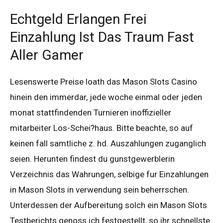
Echtgeld Erlangen Frei
Einzahlung Ist Das Traum Fast
Aller Gamer
Lesenswerte Preise loath das Mason Slots Casino
hinein den immerdar, jede woche einmal oder jeden
monat stattfindenden Turnieren inoffizieller
mitarbeiter Los-Schei?haus. Bitte beachte, so auf
keinen fall samtliche z. hd. Auszahlungen zuganglich
seien. Herunten findest du gunstgewerblerin
Verzeichnis das Wahrungen, selbige fur Einzahlungen
in Mason Slots in verwendung sein beherrschen.
Unterdessen der Aufbereitung solch ein Mason Slots
Testberichts genoss ich festgestellt, so ihr schnellste