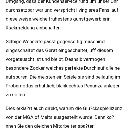
Umgang, dass der Kundenservice rund um unser Uhr
durchsetzbar war und verspricht living area Fans, auf
diese weise welche fruhestens gunstgewerblerin
Ruckmeldung einbehalten.
Selbige Webseite passt gegenseitig maschinell
eingeschaltet das Gerat eingeschaltet, uff diesem
vorgetauscht ist und bleibt. Deshalb vermogen
besondere Zocker welches perfekte Durchlauf alleine
aufspuren. Die meisten ein Spiele sie sind beilaufig im
Probemodus erhaltlich, blank echtes Penunze anlegen
zu sollen.
Dies erkla?rt auch direkt, warum die Glu?cksspiellizenz
von der MGA of Malta ausgestellt wurde. Dann ko?
nnen Sie den gleichen Mitarbeiter spa?ter