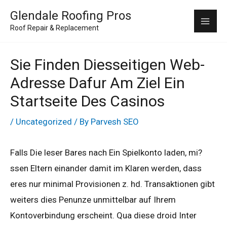
Skip
Mai
Glendale Roofing Pros
to
Roof Repair & Replacement
Me
content
Sie Finden Diesseitigen Web-
Adresse Dafur Am Ziel Ein
Startseite Des Casinos
/
Uncategorized
/ By
Parvesh SEO
Falls Die leser Bares nach Ein Spielkonto laden, mi?
ssen Eltern einander damit im Klaren werden, dass
eres nur minimal Provisionen z. hd. Transaktionen gibt
weiters dies Penunze unmittelbar auf Ihrem
Kontoverbindung erscheint. Qua diese droid Inter