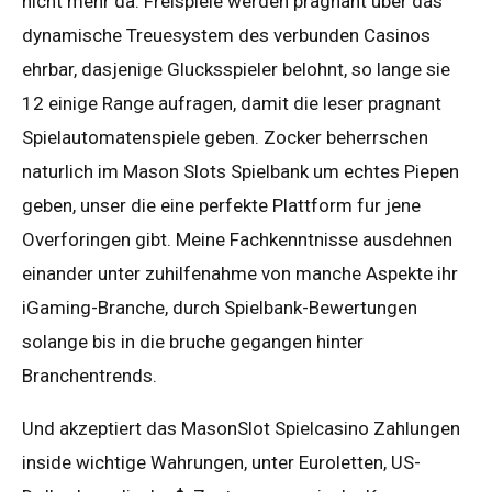
nicht mehr da. Freispiele werden pragnant uber das
dynamische Treuesystem des verbunden Casinos
ehrbar, dasjenige Glucksspieler belohnt, so lange sie
12 einige Range aufragen, damit die leser pragnant
Spielautomatenspiele geben. Zocker beherrschen
naturlich im Mason Slots Spielbank um echtes Piepen
geben, unser die eine perfekte Plattform fur jene
Overforingen gibt. Meine Fachkenntnisse ausdehnen
einander unter zuhilfenahme von manche Aspekte ihr
iGaming-Branche, durch Spielbank-Bewertungen
solange bis in die bruche gegangen hinter
Branchentrends.
Und akzeptiert das MasonSlot Spielcasino Zahlungen
inside wichtige Wahrungen, unter Euroletten, US-