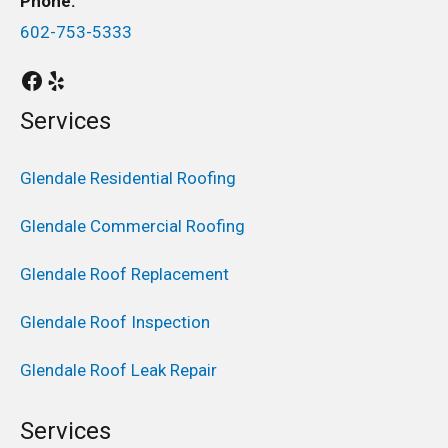
Phone:
602-753-5333
Services
Glendale Residential Roofing
Glendale Commercial Roofing
Glendale Roof Replacement
Glendale Roof Inspection
Glendale Roof Leak Repair
Services