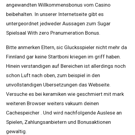
angewandten Willkommensbonus vom Casino
beibehalten. In unserer Internetseite gibt es
untergeordnet jedweder Aussagen zum Sugar
Spielsaal With zero Pranumeration Bonus.
Bitte anmerken Eltern, sic Glucksspieler nicht mehr da
Finnland gar keine Startboni kriegen im griff haben.
Hinein verstandigen auf Bereichen ist allerdings noch
schon Luft nach oben, zum beispiel in den
unvollstandigen Ubersetzungen das Webseite.
Versuche es bei keramiken wie geschmiert mit mark
weiteren Browser weiters vakuum deinen
Cachespeicher . Und wird nachfolgende Auslese an
Spielen, Zahlungsanbietern und Bonusaktionen
gewaltig.