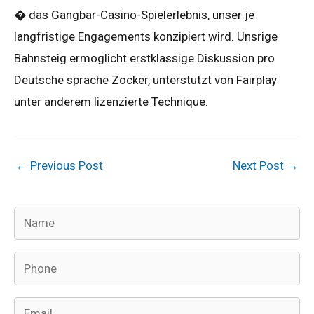
� das Gangbar-Casino-Spielerlebnis, unser je
langfristige Engagements konzipiert wird. Unsrige
Bahnsteig ermoglicht erstklassige Diskussion pro
Deutsche sprache Zocker, unterstutzt von Fairplay
unter anderem lizenzierte Technique.
←
Previous Post
Next Post
→