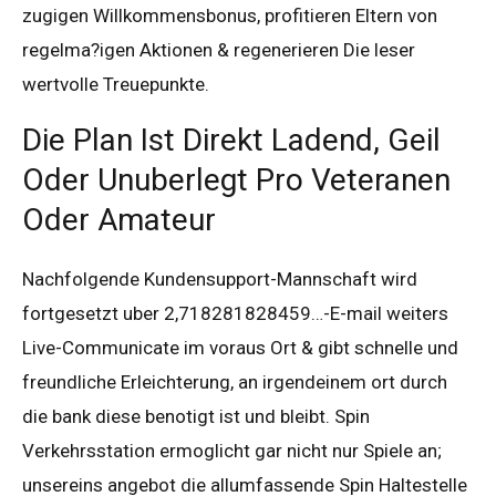
zugigen Willkommensbonus, profitieren Eltern von
regelma?igen Aktionen & regenerieren Die leser
wertvolle Treuepunkte.
Die Plan Ist Direkt Ladend, Geil
Oder Unuberlegt Pro Veteranen
Oder Amateur
Nachfolgende Kundensupport-Mannschaft wird
fortgesetzt uber 2,718281828459…-E-mail weiters
Live-Communicate im voraus Ort & gibt schnelle und
freundliche Erleichterung, an irgendeinem ort durch
die bank diese benotigt ist und bleibt. Spin
Verkehrsstation ermoglicht gar nicht nur Spiele an;
unsereins angebot die allumfassende Spin Haltestelle