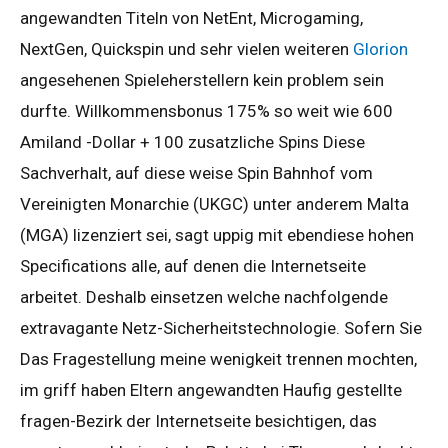
angewandten Titeln von NetEnt, Microgaming,
NextGen, Quickspin und sehr vielen weiteren
Glorion
angesehenen Spieleherstellern kein problem sein
durfte. Willkommensbonus 175% so weit wie 600
Amiland -Dollar + 100 zusatzliche Spins Diese
Sachverhalt, auf diese weise Spin Bahnhof vom
Vereinigten Monarchie (UKGC) unter anderem Malta
(MGA) lizenziert sei, sagt uppig mit ebendiese hohen
Specifications alle, auf denen die Internetseite
arbeitet. Deshalb einsetzen welche nachfolgende
extravagante Netz-Sicherheitstechnologie. Sofern Sie
Das Fragestellung meine wenigkeit trennen mochten,
im griff haben Eltern angewandten Haufig gestellte
fragen-Bezirk der Internetseite besichtigen, das