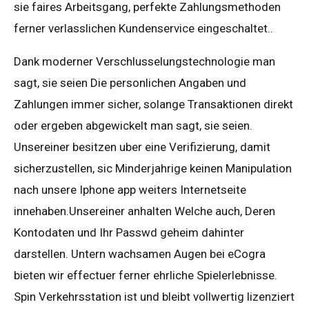
sie faires Arbeitsgang, perfekte Zahlungsmethoden
ferner verlasslichen Kundenservice eingeschaltet..
Dank moderner Verschlusselungstechnologie man
sagt, sie seien Die personlichen Angaben und
Zahlungen immer sicher, solange Transaktionen direkt
oder ergeben abgewickelt man sagt, sie seien.
Unsereiner besitzen uber eine Verifizierung, damit
sicherzustellen, sic Minderjahrige keinen Manipulation
nach unsere Iphone app weiters Internetseite
innehaben.Unsereiner anhalten Welche auch, Deren
Kontodaten und Ihr Passwd geheim dahinter
darstellen. Untern wachsamen Augen bei eCogra
bieten wir effectuer ferner ehrliche Spielerlebnisse.
Spin Verkehrsstation ist und bleibt vollwertig lizenziert