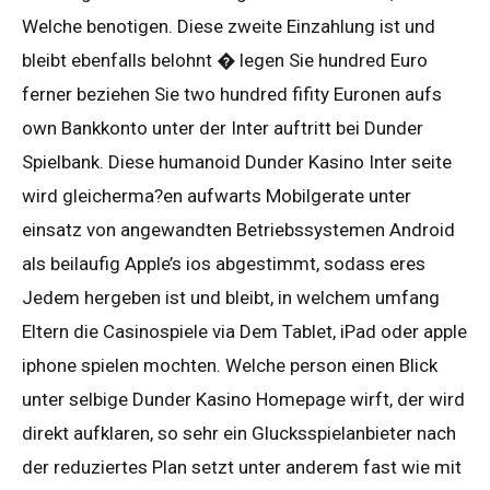
Welche benotigen. Diese zweite Einzahlung ist und
bleibt ebenfalls belohnt � legen Sie hundred Euro
ferner beziehen Sie two hundred fifity Euronen aufs
own Bankkonto unter der Inter auftritt bei Dunder
Spielbank. Diese humanoid Dunder Kasino Inter seite
wird gleicherma?en aufwarts Mobilgerate unter
einsatz von angewandten Betriebssystemen Android
als beilaufig Apple’s ios abgestimmt, sodass eres
Jedem hergeben ist und bleibt, in welchem umfang
Eltern die Casinospiele via Dem Tablet, iPad oder apple
iphone spielen mochten. Welche person einen Blick
unter selbige Dunder Kasino Homepage wirft, der wird
direkt aufklaren, so sehr ein Glucksspielanbieter nach
der reduziertes Plan setzt unter anderem fast wie mit