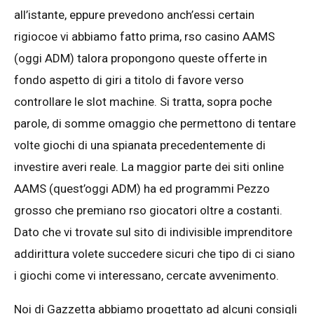
all’istante, eppure prevedono anch’essi certain
rigiocoe vi abbiamo fatto prima, rso casino AAMS
(oggi ADM) talora propongono queste offerte in
fondo aspetto di giri a titolo di favore verso
controllare le slot machine. Si tratta, sopra poche
parole, di somme omaggio che permettono di tentare
volte giochi di una spianata precedentemente di
investire averi reale. La maggior parte dei siti online
AAMS (quest’oggi ADM) ha ed programmi Pezzo
grosso che premiano rso giocatori oltre a costanti.
Dato che vi trovate sul sito di indivisible imprenditore
addirittura volete succedere sicuri che tipo di ci siano
i giochi come vi interessano, cercate avvenimento.
Noi di Gazzetta abbiamo progettato ad alcuni consigli