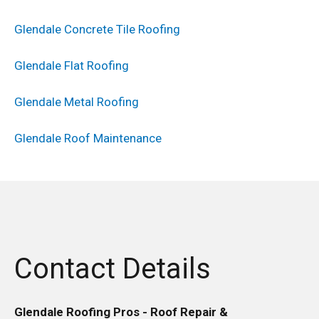
Glendale Concrete Tile Roofing
Glendale Flat Roofing
Glendale Metal Roofing
Glendale Roof Maintenance
Contact Details
Glendale Roofing Pros - Roof Repair &