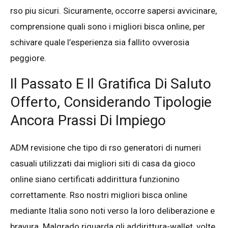
rso piu sicuri. Sicuramente, occorre sapersi avvicinare,
comprensione quali sono i migliori bisca online, per
schivare quale l’esperienza sia fallito ovverosia
peggiore.
Il Passato E Il Gratifica Di Saluto
Offerto, Considerando Tipologie
Ancora Prassi Di Impiego
ADM revisione che tipo di rso generatori di numeri
casuali utilizzati dai migliori siti di casa da gioco
online siano certificati addirittura funzionino
correttamente. Rso nostri migliori bisca online
mediante Italia sono noti verso la loro deliberazione e
bravura. Malgrado riguarda gli addirittura-wallet, volte