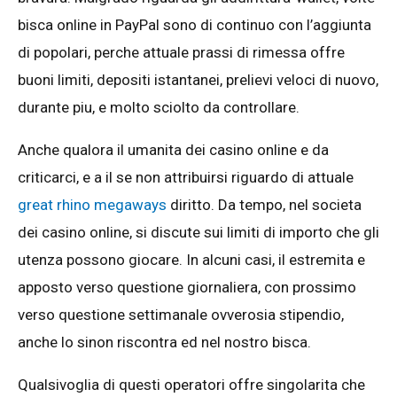
bisca online in PayPal sono di continuo con l’aggiunta
di popolari, perche attuale prassi di rimessa offre
buoni limiti, depositi istantanei, prelievi veloci di nuovo,
durante piu, e molto sciolto da controllare.
Anche qualora il umanita dei casino online e da
criticarci, e a il se non attribuirsi riguardo di attuale
great rhino megaways
diritto. Da tempo, nel societa
dei casino online, si discute sui limiti di importo che gli
utenza possono giocare. In alcuni casi, il estremita e
apposto verso questione giornaliera, con prossimo
verso questione settimanale ovverosia stipendio,
anche lo sinon riscontra ed nel nostro bisca.
Qualsivoglia di questi operatori offre singolarita che