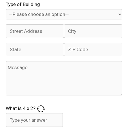
Type of Building
What is
4
x
2
?