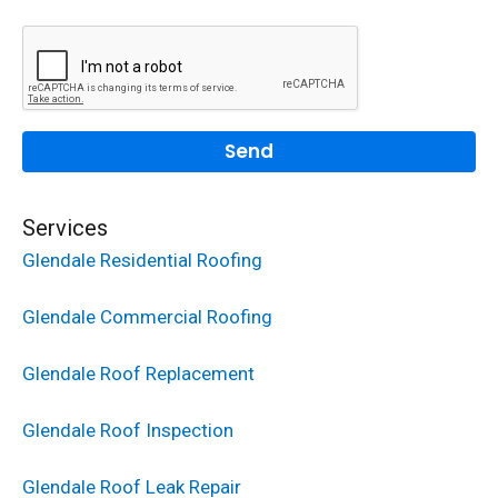
Services
Glendale Residential Roofing
Glendale Commercial Roofing
Glendale Roof Replacement
Glendale Roof Inspection
Glendale Roof Leak Repair