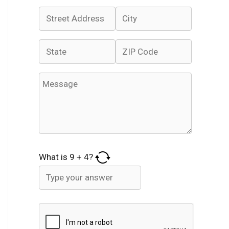
What is
9
+
4
?