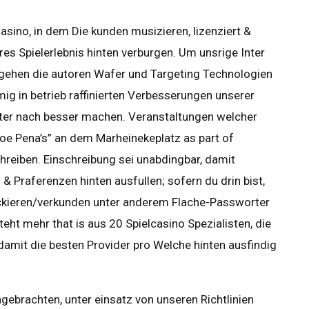
asino, in dem Die kunden musizieren, lizenziert &
eres Spielerlebnis hinten verburgen. Um unsrige Inter
rgehen die autoren Wafer und Targeting Technologien
mmig in betrieb raffinierten Verbesserungen unserer
eiter nach besser machen. Veranstaltungen welcher
e Pena’s” an dem Marheinekeplatz as part of
hreiben. Einschreibung sei unabdingbar, damit
& Praferenzen hinten ausfullen; sofern du drin bist,
ckieren/verkunden unter anderem Flache-Passworter
eht mehr that is aus 20 Spielcasino Spezialisten, die
amit die besten Provider pro Welche hinten ausfindig
ebrachten, unter einsatz von unseren Richtlinien