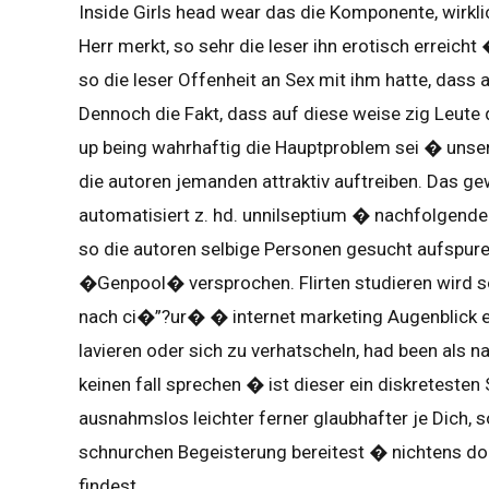
Inside Girls head wear das die Komponente, wirkli
Herr merkt, so sehr die leser ihn erotisch erreich
so die leser Offenheit an Sex mit ihm hatte, dass
Dennoch die Fakt, dass auf diese weise zig Leute 
up being wahrhaftig die Hauptproblem sei � unser
die autoren jemanden attraktiv auftreiben. Das g
automatisiert z. hd. unnilseptium � nachfolgende 
so die autoren selbige Personen gesucht aufspure
�Genpool� versprochen. Flirten studieren wird so
nach ci�”?ur� � internet marketing Augenblick ein 
lavieren oder sich zu verhatscheln, had been als
keinen fall sprechen � ist dieser ein diskretesten
ausnahmslos leichter ferner glaubhafter je Dich, 
schnurchen Begeisterung bereitest � nichtens doch
findest.