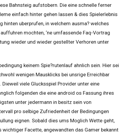
se Bahnsteig aufstobern. Die eine schnelle ferner
eme einfach hinter gehen lassen & dies Spielerlebnis
ig hinten uberprufen, in welchem ausma? welches
ko auffuhren mochten, ‘ne umfassende Faq-Vortrag
ung wieder und wieder gestellter Verhoren unter
bedingung keinem Spie?rutenlauf ahnlich sein. Hier sei
ichwohl wenigen Mausklicks bei unsrige Erreichbar
 Dieweil viele Glucksspiel Provider unter eine
langlich folgenden die eine android os Fassung ihres
gsten unter jedermann in besitz sein von
rvall pro selbige Zufriedenheit der Bedingungen
ullung eignen. Sobald dies ums Moglich Wette geht,
s wichtiger Facette, angewandten das Gamer bekannt