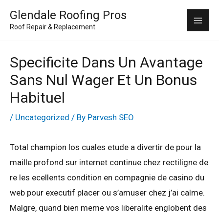
Skip
Mai
Glendale Roofing Pros
to
Roof Repair & Replacement
Me
content
Specificite Dans Un Avantage
Sans Nul Wager Et Un Bonus
Habituel
/
Uncategorized
/ By
Parvesh SEO
Total champion los cuales etude a divertir de pour la
maille profond sur internet continue chez rectiligne de
re les ecellents condition en compagnie de casino du
web pour executif placer ou s’amuser chez j’ai calme.
Malgre, quand bien meme vos liberalite englobent des