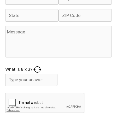
What is
8
x
3
?