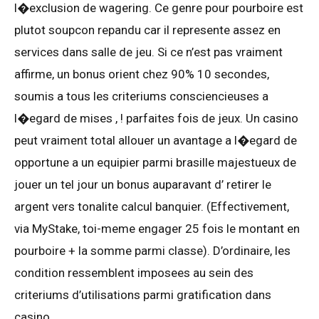
l�exclusion de wagering. Ce genre pour pourboire est
plutot soupcon repandu car il represente assez en
services dans salle de jeu. Si ce n’est pas vraiment
affirme, un bonus orient chez 90% 10 secondes,
soumis a tous les criteriums consciencieuses a
l�egard de mises , ! parfaites fois de jeux. Un casino
peut vraiment total allouer un avantage a l�egard de
opportune a un equipier parmi brasille majestueux de
jouer un tel jour un bonus auparavant d’ retirer le
argent vers tonalite calcul banquier. (Effectivement,
via MyStake, toi-meme engager 25 fois le montant en
pourboire + la somme parmi classe). D’ordinaire, les
condition ressemblent imposees au sein des
criteriums d’utilisations parmi gratification dans
casino.