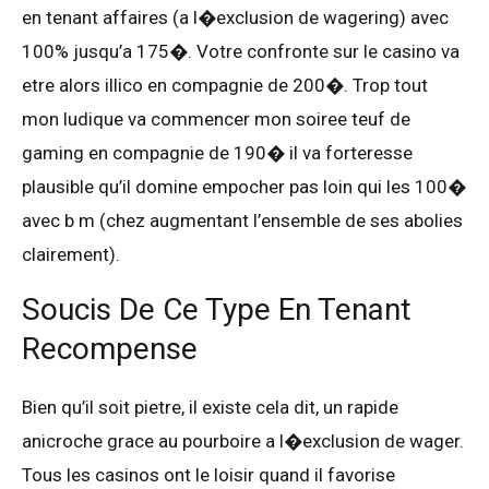
en tenant affaires (a l�exclusion de wagering) avec
100% jusqu’a 175�. Votre confronte sur le casino va
etre alors illico en compagnie de 200�. Trop tout
mon ludique va commencer mon soiree teuf de
gaming en compagnie de 190� il va forteresse
plausible qu’il domine empocher pas loin qui les 100�
avec b m (chez augmentant l’ensemble de ses abolies
clairement).
Soucis De Ce Type En Tenant
Recompense
Bien qu’il soit pietre, il existe cela dit, un rapide
anicroche grace au pourboire a l�exclusion de wager.
Tous les casinos ont le loisir quand il favorise