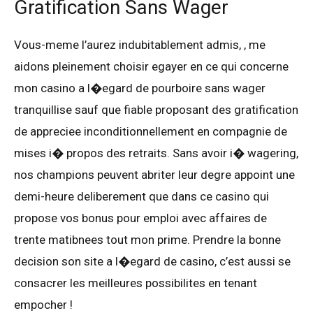
Gratification Sans Wager
Vous-meme l’aurez indubitablement admis, , me
aidons pleinement choisir egayer en ce qui concerne
mon casino a l�egard de pourboire sans wager
tranquillise sauf que fiable proposant des gratification
de appreciee inconditionnellement en compagnie de
mises i� propos des retraits. Sans avoir i� wagering,
nos champions peuvent abriter leur degre appoint une
demi-heure deliberement que dans ce casino qui
propose vos bonus pour emploi avec affaires de
trente matibnees tout mon prime. Prendre la bonne
decision son site a l�egard de casino, c’est aussi se
consacrer les meilleures possibilites en tenant
empocher !