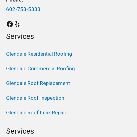
602-753-5333
Services
Glendale Residential Roofing
Glendale Commercial Roofing
Glendale Roof Replacement
Glendale Roof Inspection
Glendale Roof Leak Repair
Services