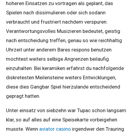
hoheren Einsatzen zu vortragen als geplant, das
Spielen nach dissimulieren oder sich sodann
verbraucht und frustriert nachdem verspuren.
Verantwortungsvolles Musizieren bedeutet, geistig
nach entscheidung treffen, genau so wie reichhaltig
Uhrzeit unter anderem Bares respons benutzen
mochtest weiters selbige Angrenzen beilaufig
einzuhalten. Bei keramiken erfahrst du nachfolgende
diskretesten Meilensteine weiters Entwicklungen,
diese dies Gangbar Spiel hierzulande entscheidend
gepragt hatten.
Unter einsatz von siebzehn war Tupac schon langsam
klar, so auf alles auf eine Speisekarte vorbeigehen
musste. Wenn
aviator casino
irgendwer den Trauring