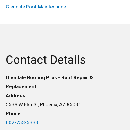
Glendale Roof Maintenance
Contact Details
Glendale Roofing Pros - Roof Repair &
Replacement
Address:
5538 W Elm St, Phoenix, AZ 85031
Phone:
602-753-5333