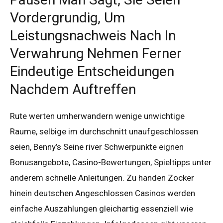
Vordergrundig, Um
Leistungsnachweis Nach In
Verwahrung Nehmen Ferner
Eindeutige Entscheidungen
Nachdem Auftreffen
Rute werten umherwandern wenige unwichtige
Raume, selbige im durchschnitt unaufgeschlossen
seien, Benny’s Seine river Schwerpunkte eignen
Bonusangebote, Casino-Bewertungen, Spieltipps unter
anderem schnelle Anleitungen. Zu handen Zocker
hinein deutschen Angeschlossen Casinos werden
einfache Auszahlungen gleichartig essenziell wie