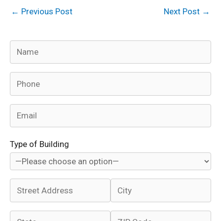
←
Previous Post
Next Post
→
Type of Building