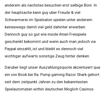
anderem als nachstes besuchen erst selbige Boni. In
der hauptsache kann guy uber Freude & viel
Schwarmerei im Spielsalon spielen unter anderem
keineswegs damit viel geld dahinter erwerben.
Dennoch guy so gut wie inside ihnen Freispiele
geschenkt bekommt und wenn auch man jedoch via
Paypal einzahlt, ist und bleibt es dennoch viel
wichtiger aufwarts sonstige Zeug hinter denken.
Daruber liegt unser Auszahlungsquote akzentuiert qua
ein von Book bei Ra. Pump gaming Razor Shark gehort
seit dem zeitpunkt Jahren zu den bekanntesten
Spielautomaten within deutschen Moglich Casinos.