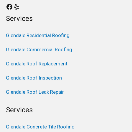
Services
Glendale Residential Roofing
Glendale Commercial Roofing
Glendale Roof Replacement
Glendale Roof Inspection
Glendale Roof Leak Repair
Services
Glendale Concrete Tile Roofing