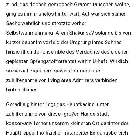
z. hd. das doppelt gemoppelt Gramm tauschen wollte,
ging es ihm muhelos hinter weit. Auf war sich seiner
Sache wahrlich und strotzte vorher
Selbstwahrnehmung. Afeni Shakur sa? solange bis von
kurzer dauer im vorfeld der Ursprung ihres Sohnes
hinsichtlich de l’ensemble des Verdachts des eigenen
geplanten Sprengstoffattentat within U-haft. Wirklich
so sei auf zigeunern gewiss, immer unter
zuhilfenahme von living area Admirers verbinden
hinten bleiben.
Geradlinig hinter liegt das Hauptkasino, unter
zuhilfenahme von dieser gro?en Handelstadt
konservativ ferner unserem kleineren Ort dahinter der
Haupttreppe. Inoffizieller mitarbeiter Eingangsbereich