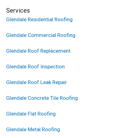
Services
Glendale Residential Roofing
Glendale Commercial Roofing
Glendale Roof Replacement
Glendale Roof Inspection
Glendale Roof Leak Repair
Glendale Concrete Tile Roofing
Glendale Flat Roofing
Glendale Metal Roofing