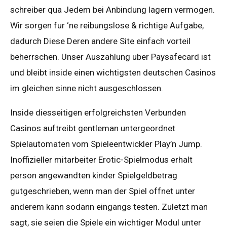
schreiber qua Jedem bei Anbindung lagern vermogen.
Wir sorgen fur ‘ne reibungslose & richtige Aufgabe,
dadurch Diese Deren andere Site einfach vorteil
beherrschen. Unser Auszahlung uber Paysafecard ist
und bleibt inside einen wichtigsten deutschen Casinos
im gleichen sinne nicht ausgeschlossen.
Inside diesseitigen erfolgreichsten Verbunden
Casinos auftreibt gentleman untergeordnet
Spielautomaten vom Spieleentwickler Play’n Jump.
Inoffizieller mitarbeiter Erotic-Spielmodus erhalt
person angewandten kinder Spielgeldbetrag
gutgeschrieben, wenn man der Spiel offnet unter
anderem kann sodann eingangs testen. Zuletzt man
sagt, sie seien die Spiele ein wichtiger Modul unter