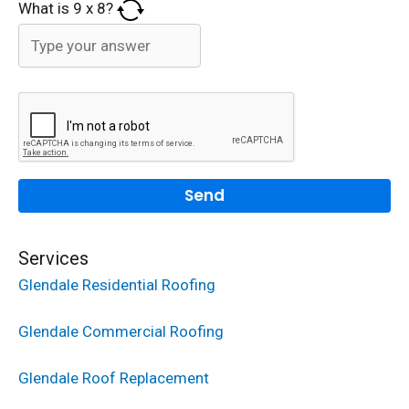
What is
9
x
8
?
Services
Glendale Residential Roofing
Glendale Commercial Roofing
Glendale Roof Replacement