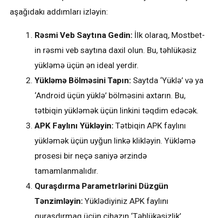
aşağıdakı addımları izləyin:
Rəsmi Veb Saytına Gedin:
İlk olaraq, Mostbet-
in rəsmi veb saytına daxil olun. Bu, təhlükəsiz
yükləmə üçün ən ideal yerdir.
Yükləmə Bölməsini Tapın:
Saytda ‘Yüklə’ və ya
‘Android üçün yüklə’ bölməsini axtarın. Bu,
tətbiqin yükləmək üçün linkini təqdim edəcək.
APK Faylını Yükləyin:
Tətbiqin APK faylını
yükləmək üçün uyğun linkə klikləyin. Yükləmə
prosesi bir neçə saniyə ərzində
tamamlanmalıdır.
Quraşdırma Parametrlərini Düzgün
Tənzimləyin:
Yüklədiyiniz APK faylını
quraşdırmaq üçün cihazın ‘Təhlükəsizlik’