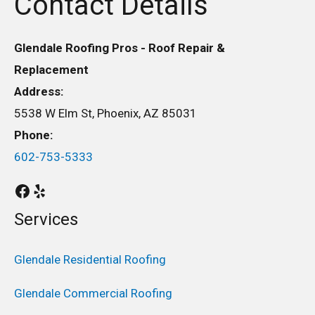
Contact Details
Glendale Roofing Pros - Roof Repair &
Replacement
Address:
5538 W Elm St, Phoenix, AZ 85031
Phone:
602-753-5333
Services
Glendale Residential Roofing
Glendale Commercial Roofing