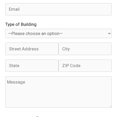
Type of Building