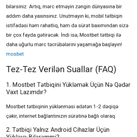
bilərsiniz. Artıq, mərc etməyin zəngin dünyasına bir
addım daha yaxınsınız. Unutmayın ki, mobil tətbiqin
istifadəsi həm rahatlıq, həm də sürət baxımından sizə
bir çox fayda gətirəcək. İndi isə, Mostbet tətbiqi ilə
daha uğurlu mərc təcrübələrini yaşamağa başlayın!
mosbet
Tez-Tez Verilən Suallar (FAQ)
1. Mostbet Tətbiqini Yükləmək Üçün Nə Qədər
Vaxt Lazımdır?
Mostbet tətbiqinin yüklənməsi adətən 1-2 dəqiqə
çəkir, internet bağlantınızın sürətinə bağlı olaraq.
2. Tətbiqi Yalnız Android Cihazlar Üçün
Yükləyə Bilərəmmi?