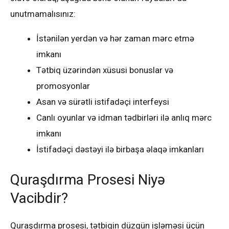
unutmamalısınız:
İstənilən yerdən və hər zaman mərc etmə
imkanı
Tətbiq üzərindən xüsusi bonuslar və
promosyonlar
Asan və sürətli istifadəçi interfeysi
Canlı oyunlar və idman tədbirləri ilə anlıq mərc
imkanı
İstifadəçi dəstəyi ilə birbaşa əlaqə imkanları
Quraşdırma Prosesi Niyə
Vacibdir?
Quraşdırma prosesi, tətbiqin düzgün işləməsi üçün