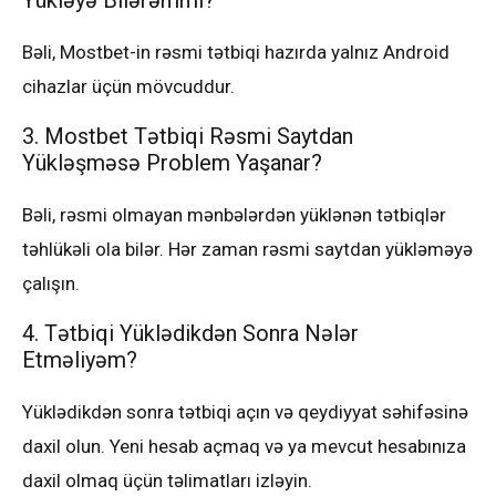
Bəli, Mostbet-in rəsmi tətbiqi hazırda yalnız Android
cihazlar üçün mövcuddur.
3. Mostbet Tətbiqi Rəsmi Saytdan
Yükləşməsə Problem Yaşanar?
Bəli, rəsmi olmayan mənbələrdən yüklənən tətbiqlər
təhlükəli ola bilər. Hər zaman rəsmi saytdan yükləməyə
çalışın.
4. Tətbiqi Yüklədikdən Sonra Nələr
Etməliyəm?
Yüklədikdən sonra tətbiqi açın və qeydiyyat səhifəsinə
daxil olun. Yeni hesab açmaq və ya mevcut hesabınıza
daxil olmaq üçün təlimatları izləyin.