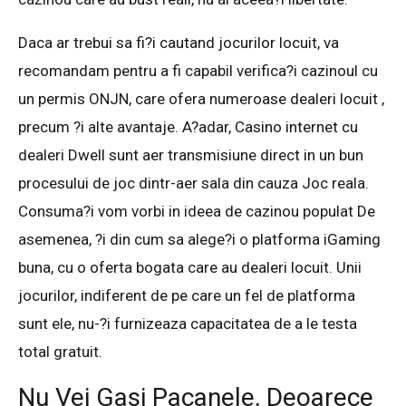
Daca ar trebui sa fi?i cautand jocurilor locuit, va
recomandam pentru a fi capabil verifica?i cazinoul cu
un permis ONJN, care ofera numeroase dealeri locuit ,
precum ?i alte avantaje. A?adar, Casino internet cu
dealeri Dwell sunt aer transmisiune direct in un bun
procesului de joc dintr-aer sala din cauza Joc reala.
Consuma?i vom vorbi in ideea de cazinou populat De
asemenea, ?i din cum sa alege?i o platforma iGaming
buna, cu o oferta bogata care au dealeri locuit. Unii
jocurilor, indiferent de pe care un fel de platforma
sunt ele, nu-?i furnizeaza capacitatea de a le testa
total gratuit.
Nu Vei Gasi Pacanele, Deoarece