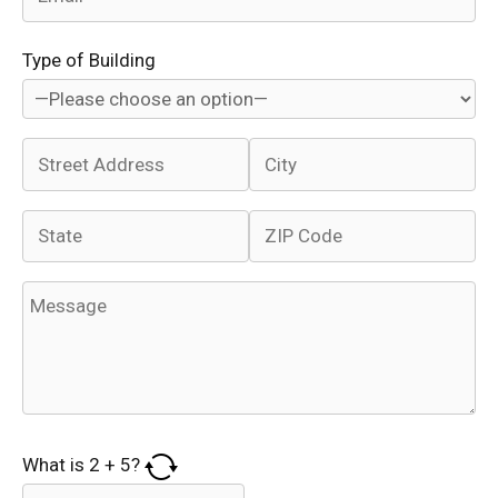
Type of Building
What is
2
+
5
?