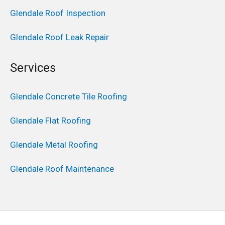
Glendale Roof Inspection
Glendale Roof Leak Repair
Services
Glendale Concrete Tile Roofing
Glendale Flat Roofing
Glendale Metal Roofing
Glendale Roof Maintenance