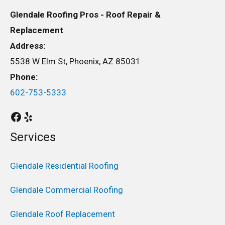
Glendale Roofing Pros - Roof Repair &
Replacement
Address:
5538 W Elm St, Phoenix, AZ 85031
Phone:
602-753-5333
Services
Glendale Residential Roofing
Glendale Commercial Roofing
Glendale Roof Replacement