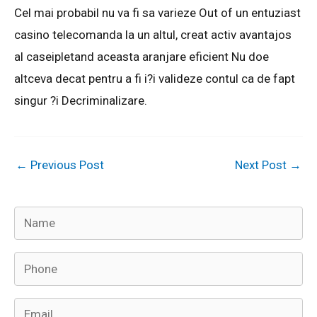
Cel mai probabil nu va fi sa varieze Out of un entuziast
casino telecomanda la un altul, creat activ avantajos
al caseipletand aceasta aranjare eficient Nu doe
altceva decat pentru a fi i?i valideze contul ca de fapt
singur ?i Decriminalizare.
←
Previous Post
Next Post
→