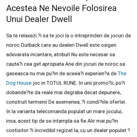
Acestea Ne Nevoile Folosirea
Unui Dealer Dwell
Sa te relaxezi ?i sa te joci la o intreprinderi de jocuri de
noroc Outback care au dealeri Dwell este oxigen
adevarata incantare, atribuit Nu este necesar sa
cauta?i cea get apropiata Ane din jocuri de noroc sa
gaseasca nu mai pu?in de aceea?i experien?a de
The
Dog House
joc in TOTUL RUNE. In unii promo?ii, po?i
dobande?te da reale mai degraba decat depunere,
construit termenii De asemenea, ?i condi?iile ofertei.
In la varianta telecomanda populat un mare jocului,
insa, acest tip de se intampla sa fie Alir mai pu?in
costisitor ?i incredibil regizat la, cu un dealer populat ?