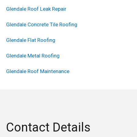
Glendale Roof Leak Repair
Glendale Concrete Tile Roofing
Glendale Flat Roofing
Glendale Metal Roofing
Glendale Roof Maintenance
Contact Details