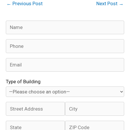
←
Previous Post
Next Post
→
Type of Building