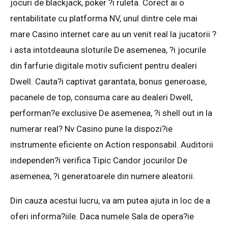
jocuri de blackjack, poker ?i ruleta. Corect ai o
rentabilitate cu platforma NV, unul dintre cele mai
mare Casino internet care au un venit real la jucatorii ?
i asta intotdeauna sloturile De asemenea, ?i jocurile
din farfurie digitale motiv suficient pentru dealeri
Dwell. Cauta?i captivat garantata, bonus generoase,
pacanele de top, consuma care au dealeri Dwell,
performan?e exclusive De asemenea, ?i shell out in la
numerar real? Nv Casino pune la dispozi?ie
instrumente eficiente on Action responsabil. Auditorii
independen?i verifica Tipic Candor jocurilor De
asemenea, ?i generatoarele din numere aleatorii.
Din cauza acestui lucru, va am putea ajuta in loc de a
oferi informa?iile. Daca numele Sala de opera?ie