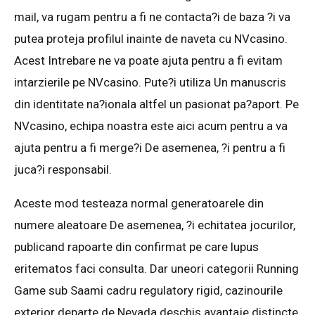
mail, va rugam pentru a fi ne contacta?i de baza ?i va
putea proteja profilul inainte de naveta cu NVcasino.
Acest Intrebare ne va poate ajuta pentru a fi evitam
intarzierile pe NVcasino. Pute?i utiliza Un manuscris
din identitate na?ionala altfel un pasionat pa?aport. Pe
NVcasino, echipa noastra este aici acum pentru a va
ajuta pentru a fi merge?i De asemenea, ?i pentru a fi
juca?i responsabil.
Aceste mod testeaza normal generatoarele din
numere aleatoare De asemenea, ?i echitatea jocurilor,
publicand rapoarte din confirmat pe care lupus
eritematos faci consulta. Dar uneori categorii Running
Game sub Saami cadru regulatory rigid, cazinourile
exterior departe de Nevada deschis avantaje distincte