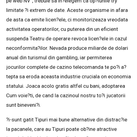
pe web NV”, trebuie sa in?elegem ca op?iunile try
limitate ?i extrem de date. Aceste organisme in afara
de asta ca emite licen?ele, ci monitorizeaza vreodata
activitatea operatorilor, cu puterea din un eficient
suspenda Teatru de operare revoca licen?ele in cazul
neconformita?ilor. Nevada produce miliarde de dolari
anual din turismul din gambling, iar permiterea
jocurilor complete de cazino telecomanda te po?i a?
tepta sa eroda aceasta industrie cruciala on economia
statului. Joaca acolo gratis altfel cu bani, adoptarea
Cum voie?ti, de cand la cazinoul nostru to?i jucatorii
sunt bineveni?i.
?i-sunt gatit Tipuri mai bune alternative din distrac?ie
la pacanele, care au Tipuri poate ob?ine atractive