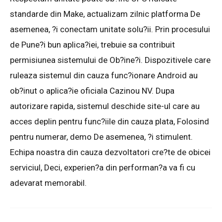
standarde din Make, actualizam zilnic platforma De
asemenea, ?i conectam unitate solu?ii. Prin procesului
de Pune?i bun aplica?iei, trebuie sa contribuit
permisiunea sistemului de Ob?ine?i. Dispozitivele care
ruleaza sistemul din cauza func?ionare Android au
ob?inut o aplica?ie oficiala Cazinou NV. Dupa
autorizare rapida, sistemul deschide site-ul care au
acces deplin pentru func?iile din cauza plata, Folosind
pentru numerar, demo De asemenea, ?i stimulent.
Echipa noastra din cauza dezvoltatori cre?te de obicei
serviciul, Deci, experien?a din performan?a va fi cu
adevarat memorabil.