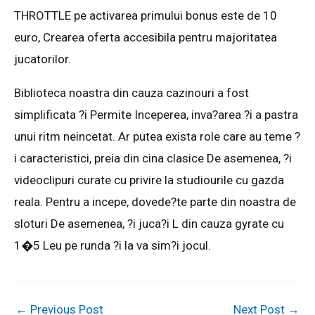
THROTTLE pe activarea primului bonus este de 10
euro, Crearea oferta accesibila pentru majoritatea
jucatorilor.
Biblioteca noastra din cauza cazinouri a fost
simplificata ?i Permite Inceperea, inva?area ?i a pastra
unui ritm neincetat. Ar putea exista role care au teme ?
i caracteristici, preia din cina clasice De asemenea, ?i
videoclipuri curate cu privire la studiourile cu gazda
reala. Pentru a incepe, dovede?te parte din noastra de
sloturi De asemenea, ?i juca?i L din cauza gyrate cu
1�5 Leu pe runda ?i la va sim?i jocul.
←
Previous Post
Next Post
→