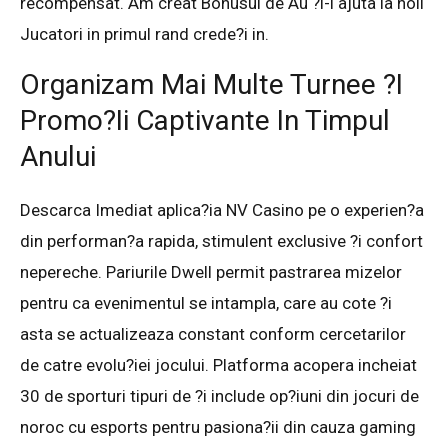
recompensat. Am creat Bonusul de Au ?i-i ajuta la noii
Jucatori in primul rand crede?i in.
Organizam Mai Multe Turnee ?i
Promo?ii Captivante In Timpul
Anului
Descarca Imediat aplica?ia NV Casino pe o experien?a
din performan?a rapida, stimulent exclusive ?i confort
nepereche. Pariurile Dwell permit pastrarea mizelor
pentru ca evenimentul se intampla, care au cote ?i
asta se actualizeaza constant conform cercetarilor
de catre evolu?iei jocului. Platforma acopera incheiat
30 de sporturi tipuri de ?i include op?iuni din jocuri de
noroc cu esports pentru pasiona?ii din cauza gaming