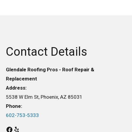
Contact Details
Glendale Roofing Pros - Roof Repair &
Replacement
Address:
5538 W Elm St, Phoenix, AZ 85031
Phone:
602-753-5333