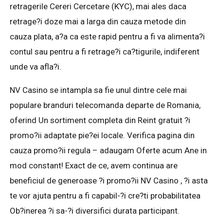
retragerile Cereri Cercetare (KYC), mai ales daca
retrage?i doze mai a larga din cauza metode din
cauza plata, a?a ca este rapid pentru a fi va alimenta?i
contul sau pentru a fi retrage?i ca?tigurile, indiferent
unde va afla?i.
NV Casino se intampla sa fie unul dintre cele mai
populare branduri telecomanda departe de Romania,
oferind Un sortiment completa din Reint gratuit ?i
promo?ii adaptate pie?ei locale. Verifica pagina din
cauza promo?ii regula – adaugam Oferte acum Ane in
mod constant! Exact de ce, avem continua are
beneficiul de generoase ?i promo?ii NV Casino , ?i asta
te vor ajuta pentru a fi capabil-?i cre?ti probabilitatea
Ob?inerea ?i sa-?i diversifici durata participant.