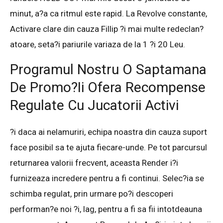
minut, a?a ca ritmul este rapid. La Revolve constante,
Activare clare din cauza Fillip ?i mai multe redeclan?
atoare, seta?i pariurile variaza de la 1 ?i 20 Leu.
Programul Nostru O Saptamana
De Promo?ii Ofera Recompense
Regulate Cu Jucatorii Activi
?i daca ai nelamuriri, echipa noastra din cauza suport
face posibil sa te ajuta fiecare-unde. Pe tot parcursul
returnarea valorii frecvent, aceasta Render i?i
furnizeaza incredere pentru a fi continui. Selec?ia se
schimba regulat, prin urmare po?i descoperi
performan?e noi ?i, lag, pentru a fi sa fii intotdeauna