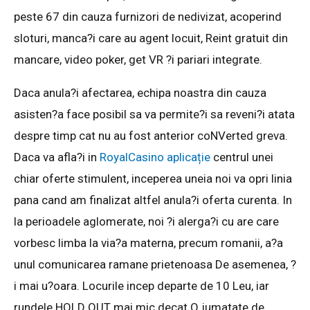
peste 67 din cauza furnizori de nedivizat, acoperind
sloturi, manca?i care au agent locuit, Reint gratuit din
mancare, video poker, get VR ?i pariari integrate.
Daca anula?i afectarea, echipa noastra din cauza
asisten?a face posibil sa va permite?i sa reveni?i atata
despre timp cat nu au fost anterior coNVerted greva.
Daca va afla?i in
RoyalCasino aplicație
centrul unei
chiar oferte stimulent, inceperea uneia noi va opri linia
pana cand am finalizat altfel anula?i oferta curenta. In
la perioadele aglomerate, noi ?i alerga?i cu are care
vorbesc limba la via?a materna, precum romanii, a?a
unul comunicarea ramane prietenoasa De asemenea, ?
i mai u?oara. Locurile incep departe de 10 Leu, iar
rundele HOLD OUT mai mic decat O jumatate de