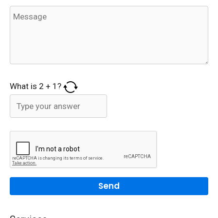
What is
2
+
1
?