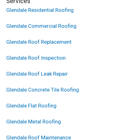
Services
Glendale Residential Roofing
Glendale Commercial Roofing
Glendale Roof Replacement
Glendale Roof Inspection
Glendale Roof Leak Repair
Glendale Concrete Tile Roofing
Glendale Flat Roofing
Glendale Metal Roofing
Glendale Roof Maintenance