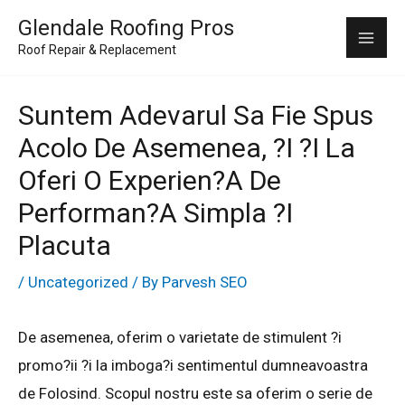
Skip
Mai
Glendale Roofing Pros
to
Roof Repair & Replacement
Me
content
Suntem Adevarul Sa Fie Spus
Acolo De Asemenea, ?i ?i La
Oferi O Experien?a De
Performan?a Simpla ?i
Placuta
/
Uncategorized
/ By
Parvesh SEO
De asemenea, oferim o varietate de stimulent ?i
promo?ii ?i la imboga?i sentimentul dumneavoastra
de Folosind. Scopul nostru este sa oferim o serie de