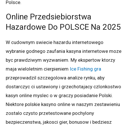
Polsce.
Online Przedsiebiorstwa
Hazardowe Do POLSCE Na 2025
W cudownym swiecie hazardu internetowego
wybranie godnego zaufania kasyna internetowe moze
byc prawdziwym wyzwaniem. My ekspertow ktorzy
maja wieloletnim cierpieniem
Ice Fishing gra
przeprowadzil szczegolowa analize rynku, aby
dostarczyc ci ustawiony i grzechotajacy czlonkostwo
kasyn online myslec o w graczy posiadanie Polski.
Niektore polskie kasyno online w naszym zestawieniu
zostalo czysto przetestowane pochylony
bezpieczenstwa, jakosci gier, bonusow i bedziesz