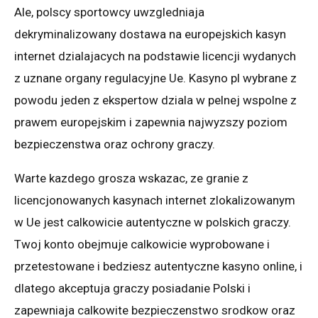
Ale, polscy sportowcy uwzgledniaja
dekryminalizowany dostawa na europejskich kasyn
internet dzialajacych na podstawie licencji wydanych
z uznane organy regulacyjne Ue. Kasyno pl wybrane z
powodu jeden z ekspertow dziala w pelnej wspolne z
prawem europejskim i zapewnia najwyzszy poziom
bezpieczenstwa oraz ochrony graczy.
Warte kazdego grosza wskazac, ze granie z
licencjonowanych kasynach internet zlokalizowanym
w Ue jest calkowicie autentyczne w polskich graczy.
Twoj konto obejmuje calkowicie wyprobowane i
przetestowane i bedziesz autentyczne kasyno online, i
dlatego akceptuja graczy posiadanie Polski i
zapewniaja calkowite bezpieczenstwo srodkow oraz