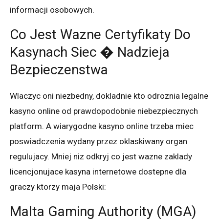
informacji osobowych.
Co Jest Wazne Certyfikaty Do
Kasynach Siec � Nadzieja
Bezpieczenstwa
Wlaczyc oni niezbedny, dokladnie kto odroznia legalne
kasyno online od prawdopodobnie niebezpiecznych
platform. A wiarygodne kasyno online trzeba miec
poswiadczenia wydany przez oklaskiwany organ
regulujacy. Mniej niz odkryj co jest wazne zaklady
licencjonujace kasyna internetowe dostepne dla
graczy ktorzy maja Polski:
Malta Gaming Authority (MGA)