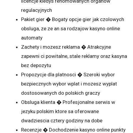
licencje kiedys renomowanych organow
regulacyjnych
Pakiet gier � Bogaty opcje gier jak czolowych
obsluga, ze ze an sa rodzajow kasyno online
automaty
Zachety i mozesz reklama � Atrakcyjne
zapewni ci powitalne, stale reklamy oraz kasyna
bez depozytu
Propozycje dla platnosci � Szeroki wybor
bezpiecznych wybor wplat i mozesz wyplat
dostosowanych do polskich graczy
Obsluga klienta � Profesjonalne serwis w
jezyku polskim ktore sa oferowane
dwadziescia cztery godziny na dobe
Recenzje � Dochodzenie kasyno online punkty