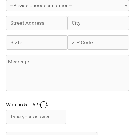
What is
5
+
6
?