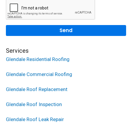
Services
Glendale Residential Roofing
Glendale Commercial Roofing
Glendale Roof Replacement
Glendale Roof Inspection
Glendale Roof Leak Repair