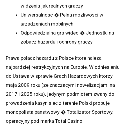
widzenia jak realnych graczy
Uniwersalnosc � Pelna mozliwosci w
urzadzeniach mobilnych
Odpowiedzialna gra wideo � Jednostki na
zobacz hazardu i ochrony graczy
Prawa polacz hazardu z Polsce ktore naleza
najbardziej restrykcyjnych na Europie. W odniesieniu
do Ustawa w sprawie Grach Hazardowych ktorzy
maja 2009 roku (ze znaczacymi nowelizacjami na
2017 i 2025 roku), jedynym podmiotem zwany do
prowadzenia kasyn siec z terenie Polski probuje
monopolista panstwowy � Totalizator Sportowy,
operacyjny pod marka Total Casino.