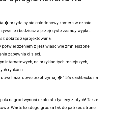
nia � przydalby sie calodobowy kamera w czasie
zywanie i bedziesz a przejrzyste zasady wyplat.
iesz dobrze zaprojektowana.
ny potwierdzeniem z jest wlasciwie zmniejszone
ia zapewnia ci sieci.
yn internetowych, na przyklad tych mniejszych,
ych rynkach.
iorstwa hazardowe przetrzymaj � 15% cashbacku na
ula nagrod wynosi okolo stu tysiecy zlotych! Takze
owe. Warte kazdego grosza tak do patrzec strone