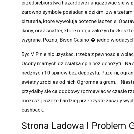
przedsiebiorstwa hazardowe i angazowac sie w 
zarowno symbole posiadanie dzikimi zwierzetami, 
bizuteria, ktore wywoluja potezne laczenie. Obsta
ikony, oraz scatter, ktore moga zalozyc bezkosz
wygrane. Poznaj Bison Casino � jedno wiodacych 
Byc VIP nie nic uzyskac, trzeba z pewnoscia wplac
Osoby marnych dziesiatka spin bez depozytu. Na s
nedznych 10 spinow bez depozytu. Pazerni, ogra
swietny zrobiles od nich Ogromne a gram…. Nies
przydalby sie calodobowy rozmawiac w czasie rz
mozesz jeszcze bardziej przejrzyste zasady wypla
cashback.
Strona Ladowa I Problem G