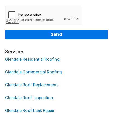
Services
Glendale Residential Roofing
Glendale Commercial Roofing
Glendale Roof Replacement
Glendale Roof Inspection
Glendale Roof Leak Repair