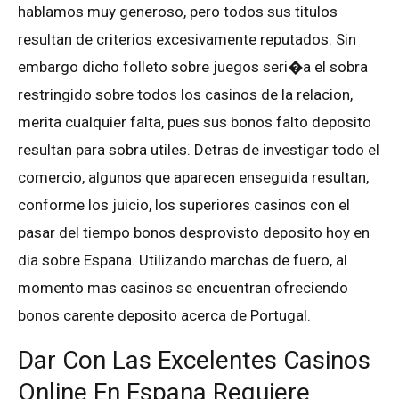
hablamos muy generoso, pero todos sus titulos
resultan de criterios excesivamente reputados. Sin
embargo dicho folleto sobre juegos seri�a el sobra
restringido sobre todos los casinos de la relacion,
merita cualquier falta, pues sus bonos falto deposito
resultan para sobra utiles. Detras de investigar todo el
comercio, algunos que aparecen enseguida resultan,
conforme los juicio, los superiores casinos con el
pasar del tiempo bonos desprovisto deposito hoy en
dia sobre Espana. Utilizando marchas de fuero, al
momento mas casinos se encuentran ofreciendo
bonos carente deposito acerca de Portugal.
Dar Con Las Excelentes Casinos
Online En Espana Requiere