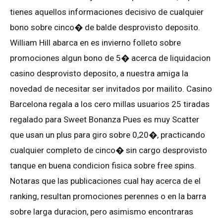
tienes aquellos informaciones decisivo de cualquier
bono sobre cinco� de balde desprovisto deposito.
William Hill abarca en es invierno folleto sobre
promociones algun bono de 5� acerca de liquidacion
casino desprovisto deposito, a nuestra amiga la
novedad de necesitar ser invitados por mailito. Casino
Barcelona regala a los cero millas usuarios 25 tiradas
regalado para Sweet Bonanza Pues es muy Scatter
que usan un plus para giro sobre 0,20�, practicando
cualquier completo de cinco� sin cargo desprovisto
tanque en buena condicion fisica sobre free spins.
Notaras que las publicaciones cual hay acerca de el
ranking, resultan promociones perennes o en la barra
sobre larga duracion, pero asimismo encontraras