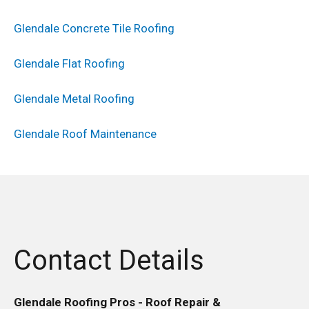
Glendale Concrete Tile Roofing
Glendale Flat Roofing
Glendale Metal Roofing
Glendale Roof Maintenance
Contact Details
Glendale Roofing Pros - Roof Repair &