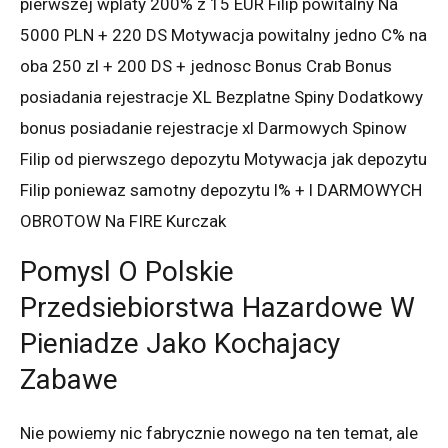
pierwszej wplaty 200% z 15 EUR Filip powitalny Na
5000 PLN + 220 DS Motywacja powitalny jedno C% na
oba 250 zl + 200 DS + jednosc Bonus Crab Bonus
posiadania rejestracje XL Bezplatne Spiny Dodatkowy
bonus posiadanie rejestracje xl Darmowych Spinow
Filip od pierwszego depozytu Motywacja jak depozytu
Filip poniewaz samotny depozytu l% + l DARMOWYCH
OBROTOW Na FIRE Kurczak
Pomysl O Polskie
Przedsiebiorstwa Hazardowe W
Pieniadze Jako Kochajacy
Zabawe
Nie powiemy nic fabrycznie nowego na ten temat, ale