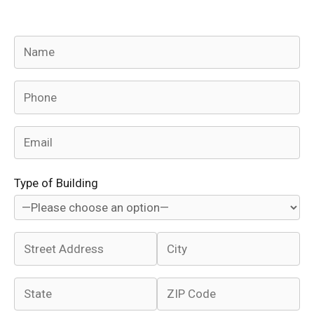
Type of Building