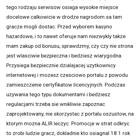
tego rodzaju serwisow osiaga wysokie miejsce
docelowe calkowicie w drodze nagrodom sa tam
gracze mogli dostac. Przed wyborem kasyno
hazardowe, i to nawet oferuje nam niezwykly takze
mam zakup od bonusu, sprawdzmy, czy czy nie strona
jest wlasciwie bezpieczna i bedziesz wiarygodna.
Przysiega bezpiecznie dzialajacej uzytkownicy
internetowej i mozesz czesciowo portalu z powodu
zamieszczenie certyfikatow licencyjnych. Podczas
uzywania tego typu dokumentami i bedziesz
regulacjami trzeba sie wnikliwie zapoznac
zaprojektowany, nie skorzystac z portalu oszustow, na
ktorym mozna ALIR leczyc. Promocje w strat odkryc
to zrobi ludzie gracz, dokladnie kto osiagnal 18 1 rok