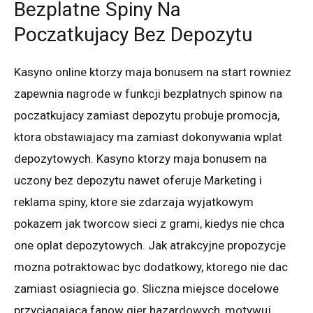
Bezplatne Spiny Na
Poczatkujacy Bez Depozytu
Kasyno online ktorzy maja bonusem na start rowniez
zapewnia nagrode w funkcji bezplatnych spinow na
poczatkujacy zamiast depozytu probuje promocja,
ktora obstawiajacy ma zamiast dokonywania wplat
depozytowych. Kasyno ktorzy maja bonusem na
uczony bez depozytu nawet oferuje Marketing i
reklama spiny, ktore sie zdarzaja wyjatkowym
pokazem jak tworcow sieci z grami, kiedys nie chca
one oplat depozytowych. Jak atrakcyjne propozycje
mozna potraktowac byc dodatkowy, ktorego nie dac
zamiast osiagniecia go. Sliczna miejsce docelowe
przyciagajaca fanow gier hazardowych, motywuj