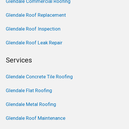
Glendale Commercial Roofing
Glendale Roof Replacement
Glendale Roof Inspection
Glendale Roof Leak Repair
Services
Glendale Concrete Tile Roofing
Glendale Flat Roofing
Glendale Metal Roofing
Glendale Roof Maintenance