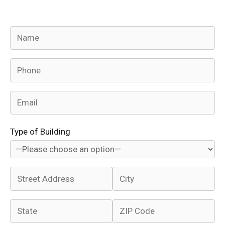
Type of Building