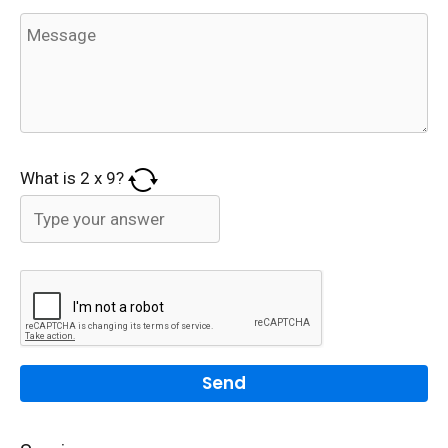
What is
2
x
9
?